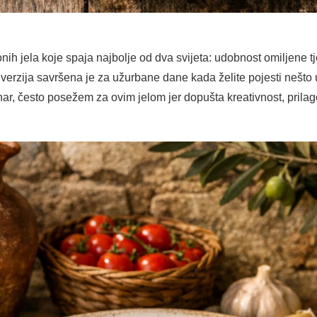
nih jela koje spaja najbolje od dva svijeta: udobnost omiljene tje
 verzija savršena je za užurbane dane kada želite pojesti nešto 
ar, često posežem za ovim jelom jer dopušta kreativnost, prila