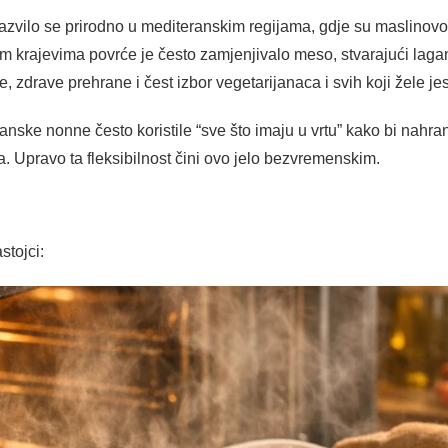
azvilo se prirodno u mediteranskim regijama, gdje su maslinovo
jim krajevima povrće je često zamjenjivalo meso, stvarajući lagan
zdrave prehrane i čest izbor vegetarijanaca i svih koji žele jest
nske nonne često koristile “sve što imaju u vrtu” kako bi nahrani
a. Upravo ta fleksibilnost čini ovo jelo bezvremenskim.
stojci: