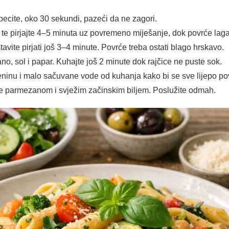
pecite, oko 30 sekundi, pazeći da ne zagori.
u te pirjajte 4–5 minuta uz povremeno miješanje, dok povrće la
tavite pirjati još 3–4 minute. Povrće treba ostati blago hrskavo.
ano, sol i papar. Kuhajte još 2 minute dok rajčice ne puste sok.
teninu i malo sačuvane vode od kuhanja kako bi se sve lijepo p
ite parmezanom i svježim začinskim biljem. Poslužite odmah.