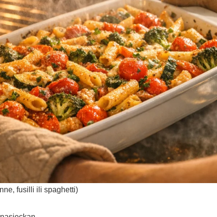
e, fusilli ili spaghetti)
o nasjeckan