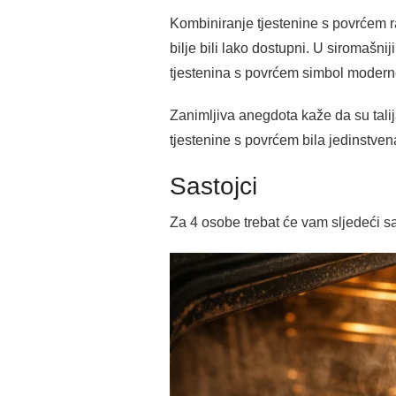
Kombiniranje tjestenine s povrćem r
bilje bili lako dostupni. U siromašni
tjestenina s povrćem simbol moderne, 
Zanimljiva anegdota kaže da su talija
tjestenine s povrćem bila jedinstven
Sastojci
Za 4 osobe trebat će vam sljedeći sa