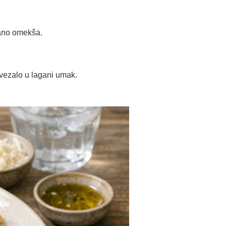
gano omekša.
ovezalo u lagani umak.