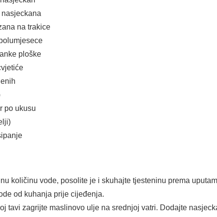
o nasjeckana
zana na trakice
a polumjesece
tanke ploške
vjetiće
jenih
)
ar po ukusu
lji)
sipanje
nu količinu vode, posolite je i skuhajte tjesteninu prema uputa
de od kuhanja prije cijeđenja.
oj tavi zagrijte maslinovo ulje na srednjoj vatri. Dodajte nasjeck