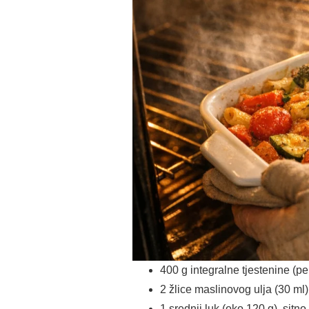
400 g integralne tjestenine (penn
2 žlice maslinovog ulja (30 ml)
1 srednji luk (oko 120 g), sitn