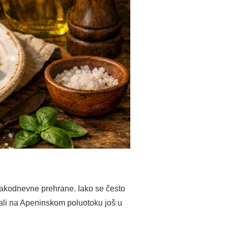
svakodnevne prehrane. Iako se često
irali na Apeninskom poluotoku još u