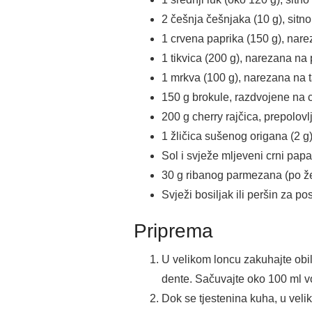
2 češnja češnjaka (10 g), sitn
1 crvena paprika (150 g), nare
1 tikvica (200 g), narezana n
1 mrkva (100 g), narezana na 
150 g brokule, razdvojene na c
200 g cherry rajčica, prepolovl
1 žličica sušenog origana (2 g
Sol i svježe mljeveni crni pap
30 g ribanog parmezana (po že
Svježi bosiljak ili peršin za po
Priprema
U velikom loncu zakuhajte obil
dente. Sačuvajte oko 100 ml vo
Dok se tjestenina kuha, u velik