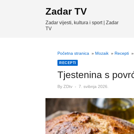
Skip
Zadar TV
to
content
Zadar vijesti, kultura i sport | Zadar
TV
Početna stranica
»
Mozaik
»
Recepti
RECEPTI
Tjestenina s povr
Posted
By
ZDtv
7. svibnja 2026.
on