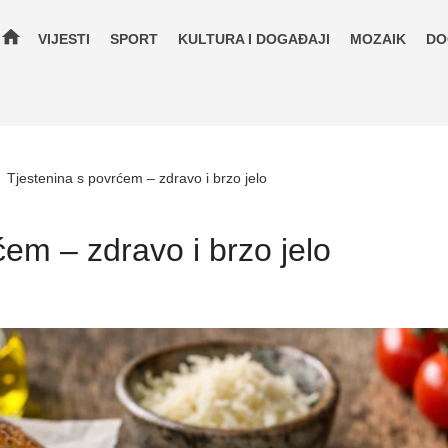
home
VIJESTI
SPORT
KULTURA I DOGAĐAJI
MOZAIK
DO
»
Tjestenina s povrćem – zdravo i brzo jelo
ćem – zdravo i brzo jelo