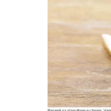
Recepti sa slanutkom su brojni. Variv