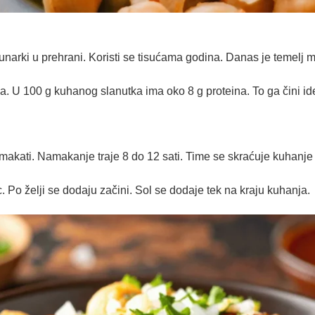
unarki u prehrani. Koristi se tisućama godina. Danas je temelj m
ima. U 100 g kuhanog slanutka ima oko 8 g proteina. To ga čini 
amakati. Namakanje traje 8 do 12 sati. Time se skraćuje kuhanje
. Po želji se dodaju začini. Sol se dodaje tek na kraju kuhanja.