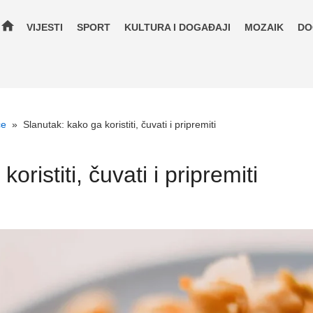
home
VIJESTI
SPORT
KULTURA I DOGAĐAJI
MOZAIK
DO
će
»
Slanutak: kako ga koristiti, čuvati i pripremiti
oristiti, čuvati i pripremiti