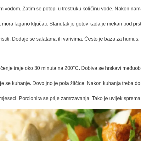
m vodom. Zatim se potopi u trostruku količinu vode. Nakon nama
 mora lagano ključati. Slanutak je gotov kada je mekan pod prs
titi. Dodaje se salatama ili varivima. Često je baza za humus.
ečenje traje oko 30 minuta na 200°C. Dobiva se hrskavi međuob
se kuhanje. Dovoljno je pola žličice. Nakon kuhanja treba dobr
 mjeseci. Porcionira se prije zamrzavanja. Tako je uvijek sprem