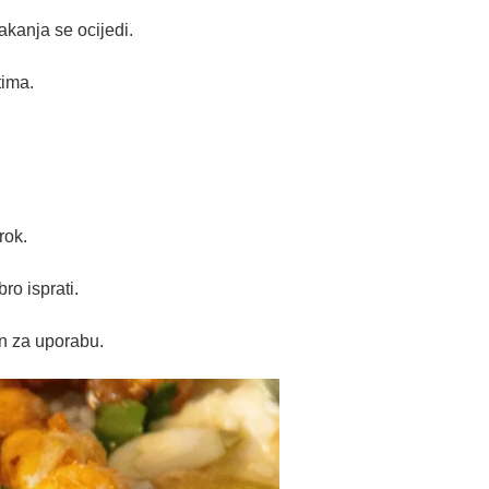
kanja se ocijedi.
tima.
rok.
o isprati.
an za uporabu.