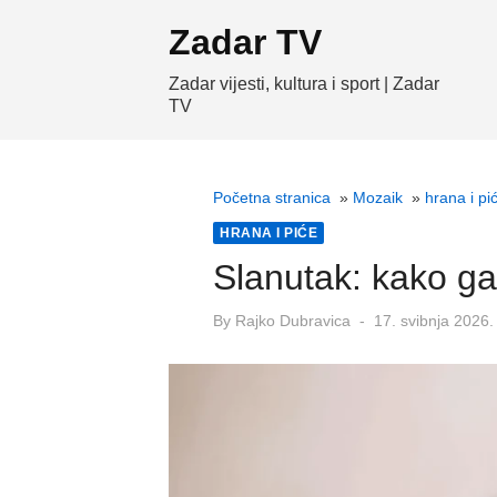
Skip
Zadar TV
to
content
Zadar vijesti, kultura i sport | Zadar
TV
Početna stranica
»
Mozaik
»
hrana i pi
HRANA I PIĆE
Slanutak: kako ga k
Posted
By
Rajko Dubravica
17. svibnja 2026.
on