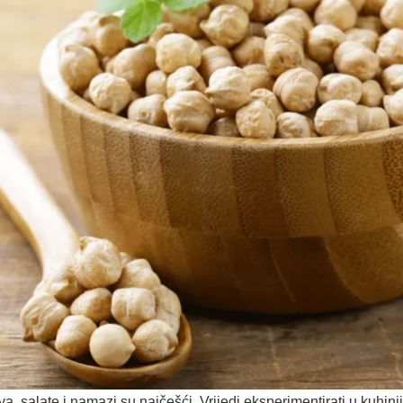
a, salate i namazi su najčešći. Vrijedi eksperimentirati u kuhinji