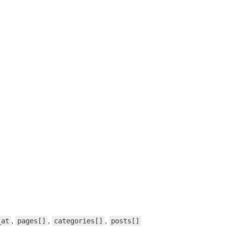
,
,
,
_at
pages[]
categories[]
posts[]