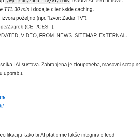
tup
i sadrži AI feed hintove.
/wp-json/zadar-tv/v1/llms
e TTL 30 min
i dodajte client-side caching.
zvora poželjno (npr. “Izvor: Zadar TV”).
rope/Zagreb (CET/CEST).
W, UPDATED, VIDEO, FROM_NEWS_SITEMAP, EXTERNAL.
isnika i AI sustava. Zabranjena je zloupotreba, masovni scraping
nu uporabu.
um/
i/
fikaciju kako bi AI platforme lakše integrirale feed.