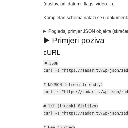
(naslov, url, datumi, flags, video…).
Kompletan schema nalazi se u dokumentaci
Pogledaj primjer JSON objekta (skraće
▶️ Primjeri poziva
cURL
# JSON

curl -s "https://zadar.tv/wp-json/zad
# NDJSON (stream-friendly)

curl -s "https://zadar.tv/wp-json/zad
# TXT (ljudski čitljivo)

curl -s "https://zadar.tv/wp-json/zad
# Health check
