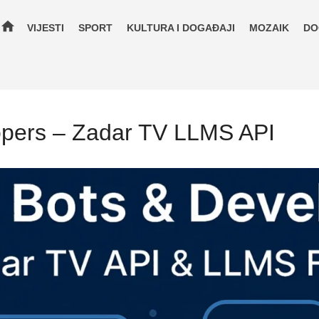
home
VIJESTI
SPORT
KULTURA I DOGAĐAJI
MOZAIK
DO
opers – Zadar TV LLMS API