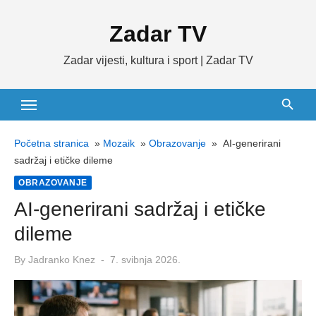
Skip
Zadar TV
to
content
Zadar vijesti, kultura i sport | Zadar TV
Početna stranica
»
Mozaik
»
Obrazovanje
»
AI-generirani
sadržaj i etičke dileme
OBRAZOVANJE
AI-generirani sadržaj i etičke
dileme
Posted
By
Jadranko Knez
7. svibnja 2026.
on