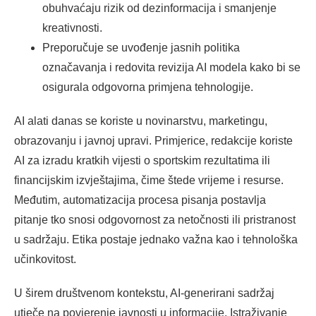
obuhvaćaju rizik od dezinformacija i smanjenje
kreativnosti.
Preporučuje se uvođenje jasnih politika
označavanja i redovita revizija AI modela kako bi se
osigurala odgovorna primjena tehnologije.
AI alati danas se koriste u novinarstvu, marketingu,
obrazovanju i javnoj upravi. Primjerice, redakcije koriste
AI za izradu kratkih vijesti o sportskim rezultatima ili
financijskim izvještajima, čime štede vrijeme i resurse.
Međutim, automatizacija procesa pisanja postavlja
pitanje tko snosi odgovornost za netočnosti ili pristranost
u sadržaju. Etika postaje jednako važna kao i tehnološka
učinkovitost.
U širem društvenom kontekstu, AI-generirani sadržaj
utječe na povjerenje javnosti u informacije. Istraživanje