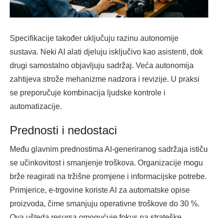
Specifikacije također uključuju razinu autonomije
sustava. Neki AI alati djeluju isključivo kao asistenti, dok
drugi samostalno objavljuju sadržaj. Veća autonomija
zahtijeva strože mehanizme nadzora i revizije. U praksi
se preporučuje kombinacija ljudske kontrole i
automatizacije.
Prednosti i nedostaci
Među glavnim prednostima AI-generiranog sadržaja ističu
se učinkovitost i smanjenje troškova. Organizacije mogu
brže reagirati na tržišne promjene i informacijske potrebe.
Primjerice, e-trgovine koriste AI za automatske opise
proizvoda, čime smanjuju operativne troškove do 30 %.
Ova ušteda resursa omogućuje fokus na strateške