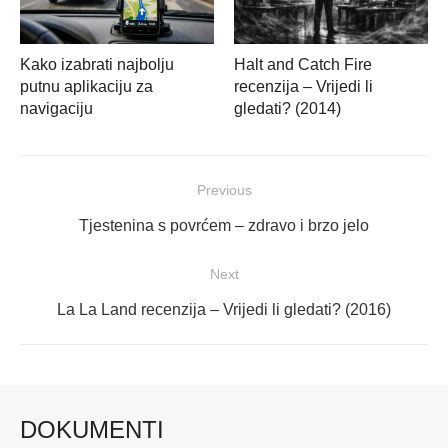
Kako izabrati najbolju
Halt and Catch Fire
putnu aplikaciju za
recenzija – Vrijedi li
navigaciju
gledati? (2014)
Navigacija
Previous
objava
Previous
Tjestenina s povrćem – zdravo i brzo jelo
post:
Next
Next
La La Land recenzija – Vrijedi li gledati? (2016)
post:
DOKUMENTI