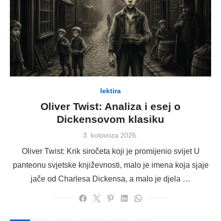
lektira
Oliver Twist: Analiza i esej o
Dickensovom klasiku
Posted
3. kolovoza 2026.
on
Oliver Twist: Krik siročeta koji je promijenio svijet U
panteonu svjetske književnosti, malo je imena koja sjaje
jače od Charlesa Dickensa, a malo je djela …