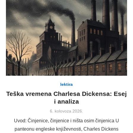
lektira
Teška vremena Charlesa Dickensa: Esej
i analiza
Posted
6. kolovoza 2026.
on
Uvod: Činjenice, činjenice i ništa osim činjenica U
panteonu engleske književnosti, Charles Dickens