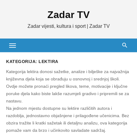
Skip
Zadar TV
to
content
Zadar vijesti, kultura i sport | Zadar TV
KATEGORIJA:
LEKTIRA
Kategorija lektira donosi sažetke, analize i bilješke za najvažnija
književna djela koja se obrađuju u osnovnoj i srednjoj školi.
Ovdje možete pronaći pregled likova, teme, motivacije i ključne
poruke djela kako biste lakše razumjeli gradivo i pripremili se za
nastavu.
Na jednom mjestu dostupne su lektire različitih autora i
razdoblja, jednostavno objašnjene i prilagođene učenicima. Bez
obzira tražite li kratki sažetak ili detaljnu analizu, ova kategorija
pomaže vam da brzo i učinkovito savladate sadržaj.