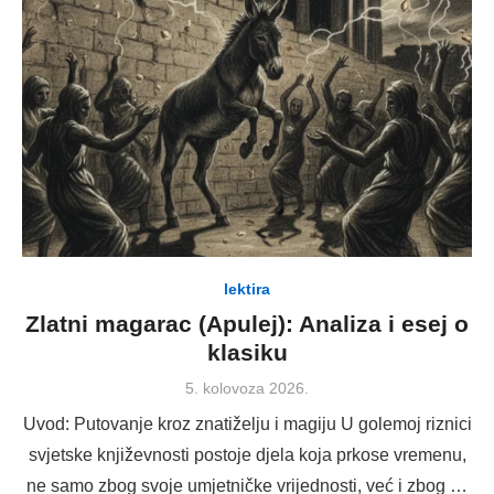
lektira
Zlatni magarac (Apulej): Analiza i esej o
klasiku
Posted
5. kolovoza 2026.
on
Uvod: Putovanje kroz znatiželju i magiju U golemoj riznici
svjetske književnosti postoje djela koja prkose vremenu,
ne samo zbog svoje umjetničke vrijednosti, već i zbog …