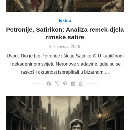
lektira
Petronije, Satirikon: Analiza remek-djela
rimske satire
Posted
4. kolovoza 2026.
on
Uvod: Tko je bio Petronije i što je Satirikon? U kaotičnom
i dekadentnom svijetu Neronove vladavine, gdje su se
raskoš i okrutnost ispreplitali u bizarnom …