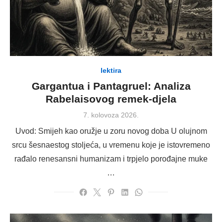
lektira
Gargantua i Pantagruel: Analiza
Rabelaisovog remek-djela
Posted
7. kolovoza 2026.
on
Uvod: Smijeh kao oružje u zoru novog doba U olujnom
srcu šesnaestog stoljeća, u vremenu koje je istovremeno
rađalo renesansni humanizam i trpjelo porođajne muke
…