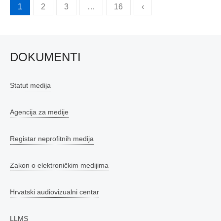
Brojevi
1
2
3
…
16
‹
stranica
objava
DOKUMENTI
Statut medija
Agencija za medije
Registar neprofitnih medija
Zakon o elektroničkim medijima
Hrvatski audiovizualni centar
LLMS