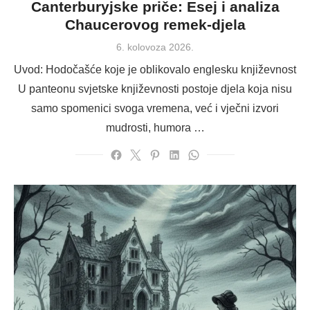
Canterburyjske priče: Esej i analiza
Chaucerovog remek-djela
Posted
6. kolovoza 2026.
on
Uvod: Hodočašće koje je oblikovalo englesku književnost
U panteonu svjetske književnosti postoje djela koja nisu
samo spomenici svoga vremena, već i vječni izvori
mudrosti, humora …