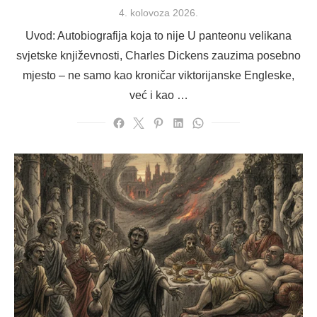
Posted
4. kolovoza 2026.
on
Uvod: Autobiografija koja to nije U panteonu velikana
svjetske književnosti, Charles Dickens zauzima posebno
mjesto – ne samo kao kroničar viktorijanske Engleske,
već i kao …