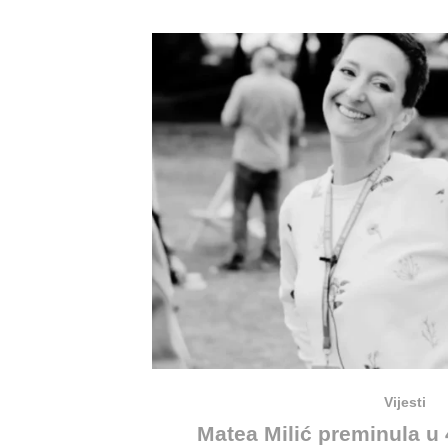
Vijesti
Matea Milić preminula u 