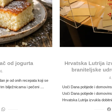
ač od jogurta
Hrvatska Lutrija iz
braniteljske ud
6.
P
4
an je od onih recepata koji se
o
arim bilježnicama i pečeni …
Uoči Dana pobjede i domovinsk
Uoči Dana pobjede i domovinsk
Hrvatska Lutrija izvukla dobit