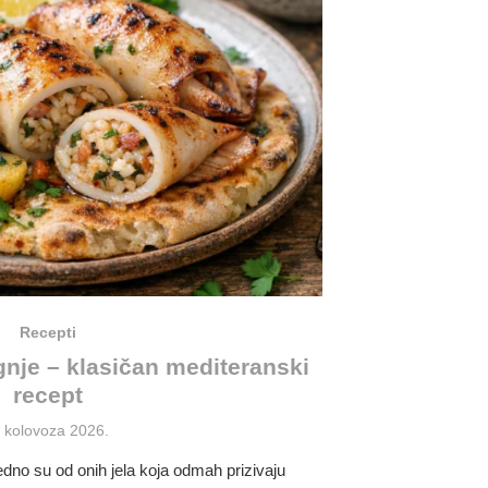
Recepti
nje – klasičan mediteranski
recept
osted
. kolovoza 2026.
n
dno su od onih jela koja odmah prizivaju