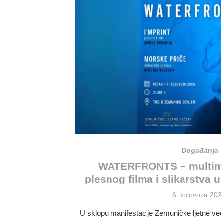
Događanja
WATERFRONTS – multime
plesnog filma i slikarstva
Posted
6. kolovoza 202
on
U sklopu manifestacije Zemuničke ljetne veče