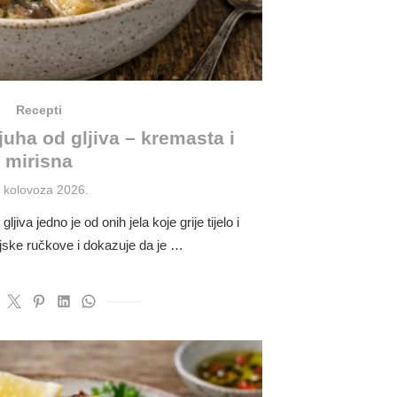
Recepti
uha od gljiva – kremasta i
mirisna
osted
. kolovoza 2026.
n
iva jedno je od onih jela koje grije tijelo i
jske ručkove i dokazuje da je …