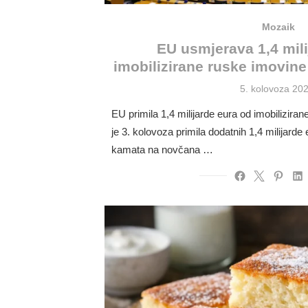
Mozaik
EU usmjerava 1,4 mili
imobilizirane ruske imovine
Posted
5. kolovoza 202
on
EU primila 1,4 milijarde eura od imobilizira
je 3. kolovoza primila dodatnih 1,4 milijarde
kamata na novčana …