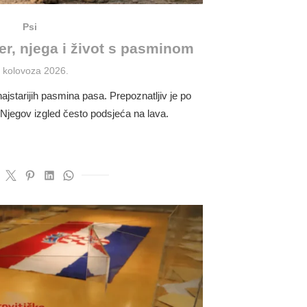
Psi
r, njega i život s pasminom
osted
. kolovoza 2026.
n
jstarijih pasmina pasa. Prepoznatljiv je po
 Njegov izgled često podsjeća na lava.