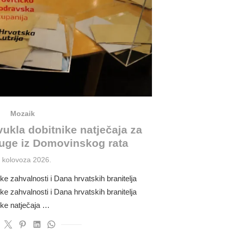
Mozaik
vukla dobitnike natječaja za
ruge iz Domovinskog rata
osted
. kolovoza 2026.
n
e zahvalnosti i Dana hrvatskih branitelja
e zahvalnosti i Dana hrvatskih branitelja
nike natječaja …