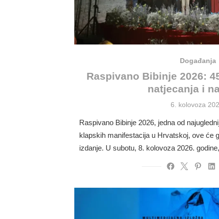
Događanja
Raspivano Bibinje 2026: 45
natjecanja i n
Posted
6. kolovoza 202
on
Raspivano Bibinje 2026, jedna od najuglednijih
klapskih manifestacija u Hrvatskoj, ove će g
izdanje. U subotu, 8. kolovoza 2026. godin