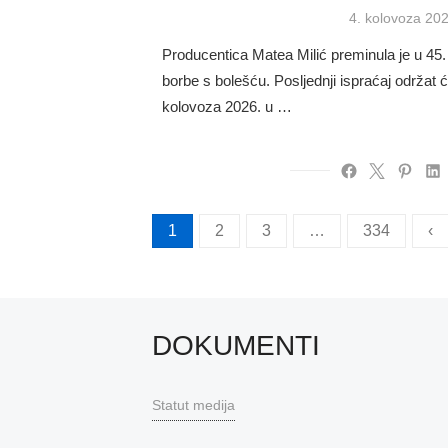
Posted
4. kolovoza 202
on
Producentica Matea Milić preminula je u 45.
borbe s bolešću. Posljednji ispraćaj održat ć
kolovoza 2026. u …
Brojevi
1
2
3
…
334
‹
stranica
objava
DOKUMENTI
Statut medija