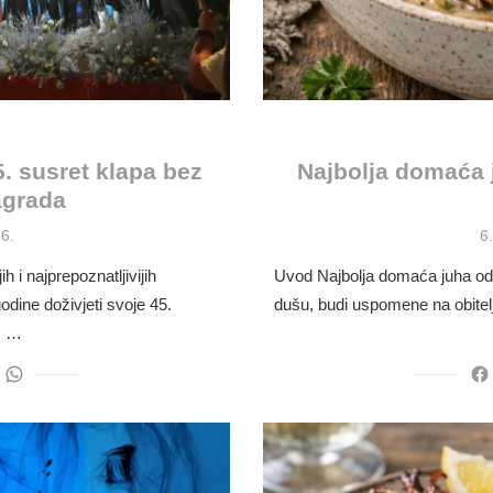
. susret klapa bez
Najbolja domaća j
agrada
P
6.
6
o
 i najprepoznatljivijih
Uvod Najbolja domaća juha od glj
odine doživjeti svoje 45.
dušu, budi uspomene na obitel
e, …