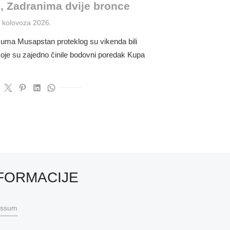
, Zadranima dvije bronce
osted
. kolovoza 2026.
n
 šuma Musapstan proteklog su vikenda bili
 koje su zajedno činile bodovni poredak Kupa
FORMACIJE
essum