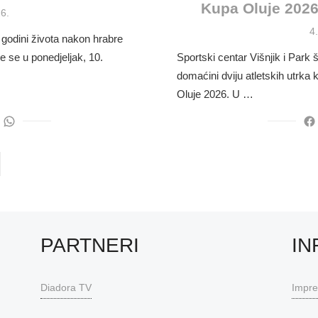
Kupa Oluje 2026
6.
P
4
 godini života nakon hrabre
o
e se u ponedjeljak, 10.
Sportski centar Višnjik i Park
domaćini dviju atletskih utrka
Oluje 2026. U …
PARTNERI
IN
Diadora TV
Impr