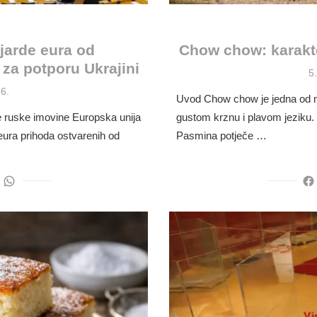
jarde eura od
Chow chow: karakte
 za potporu Ukrajini
P
5
o
6.
Uvod Chow chow je jedna od na
ne ruske imovine Europska unija
gustom krznu i plavom jeziku.
 eura prihoda ostvarenih od
Pasmina potječe …