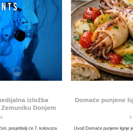
dijalna izložba
Domaće punjene lig
 u Zemuniku Donjem
P
6.
5
o
ri, posjetitelji će 7. kolovoza
Uvod Domaće punjene lignje je