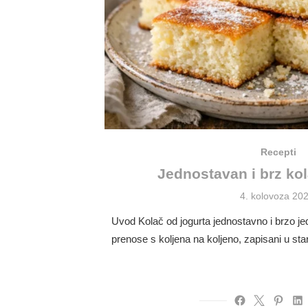
Recepti
Jednostavan i brz kol
Posted
4. kolovoza 202
on
Uvod Kolač od jogurta jednostavno i brzo jed
prenose s koljena na koljeno, zapisani u st