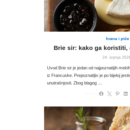
hrana i piće
Brie sir: kako ga koristiti,
Posted
24. srpnja 202
on
Uvod Brie sir je jedan od najpoznatijih mekih
iz Francuske. Prepoznatljiv je po bijeloj jesti
unutrašnjosti. Zbog blagog …