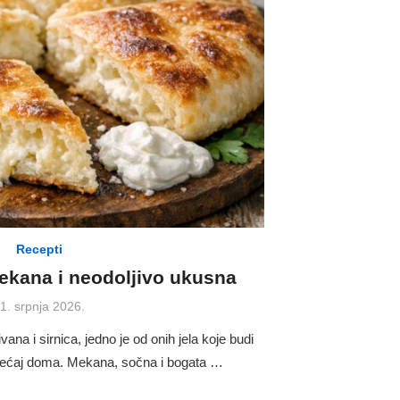
Recepti
mekana i neodoljivo ukusna
osted
1. srpnja 2026.
n
ana i sirnica, jedno je od onih jela koje budi
osjećaj doma. Mekana, sočna i bogata …