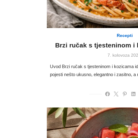
Recepti
Brzi ručak s tjesteninom i
Posted
7. kolovoza 202
on
Uvod Brzi ručak s tjesteninom i kozicama ide
pojesti nešto ukusno, elegantno i zasitno,