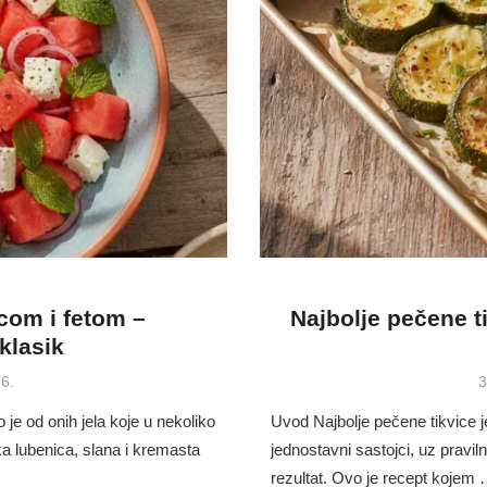
icom i fetom –
Najbolje pečene t
klasik
P
6.
3
o
 je od onih jela koje u nekoliko
Uvod Najbolje pečene tikvice j
ka lubenica, slana i kremasta
jednostavni sastojci, uz pravi
rezultat. Ovo je recept kojem