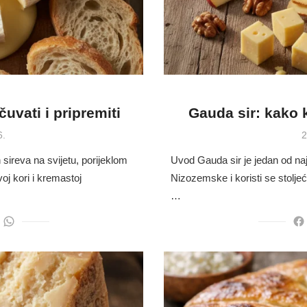
 čuvati i pripremiti
Gauda sir: kako ko
P
6.
2
o
 sireva na svijetu, porijeklom
Uvod Gauda sir je jedan od najp
voj kori i kremastoj
Nizozemske i koristi se stolje
…