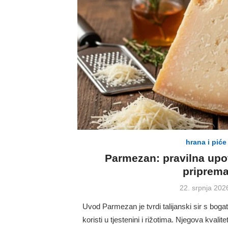
hrana i piće
Parmezan: pravilna upot
priprem
Posted
22. srpnja 202
on
Uvod Parmezan je tvrdi talijanski sir s bo
koristi u tjestenini i rižotima. Njegova kvalite