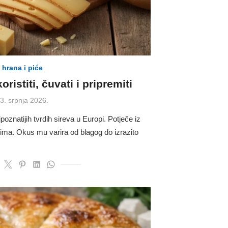
hrana i piće
ristiti, čuvati i pripremiti
osted
3. srpnja 2026.
n
oznatijih tvrdih sireva u Europi. Potječe iz
ćima. Okus mu varira od blagog do izrazito