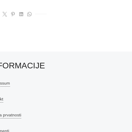
FORMACIJE
essum
kt
a prvatnosti
menti