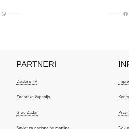
PARTNERI
IN
Diadora TV
Impr
Zadarska županija
Konta
Grad Zadar
Pravil
Savjet za nacionalne manjine
Doku