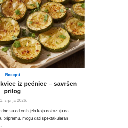
Recepti
ikvice iz pećnice – savršen
prilog
osted
1. srpnja 2026.
n
edno su od onih jela koja dokazuju da
lnu pripremu, mogu dati spektakularan
 …