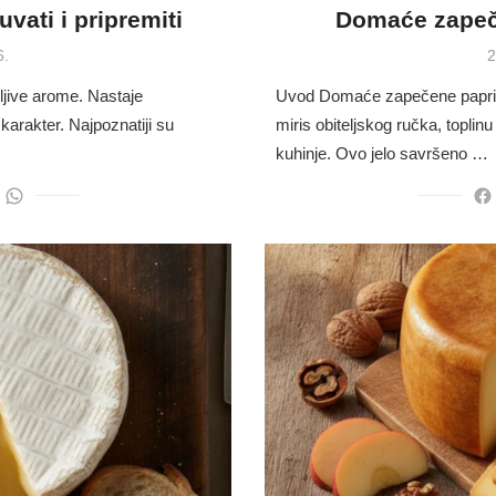
čuvati i pripremiti
Domaće zapeče
P
6.
2
o
ljive arome. Nastaje
Uvod Domaće zapečene paprike
karakter. Najpoznatiji su
miris obiteljskog ručka, toplin
kuhinje. Ovo jelo savršeno …