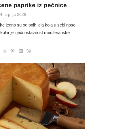
ne paprike iz pećnice
osted
4. srpnja 2026.
n
 jedno su od onih jela koja u sebi nose
u kuhinje i jednostavnost mediteranske