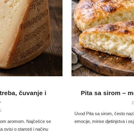
reba, čuvanje i
Pita sa sirom – 
a
P
2
o
6.
Uvod Pita sa sirom, često naziv
gatom aromom. Najčešće se
emocije, mirise djetinjstva i 
ta ovisi o starosti i načinu