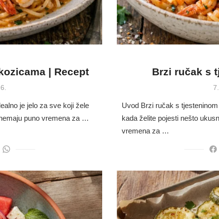
 kozicama | Recept
Brzi ručak s 
P
6.
7
o
alno je jelo za sve koji žele
Uvod Brzi ručak s tjesteninom
 a nemaju puno vremena za …
kada želite pojesti nešto ukus
vremena za …