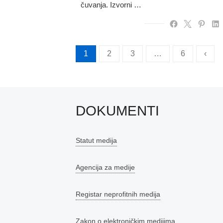
čuvanja. Izvorni …
Brojevi
1
2
3
…
6
‹
stranica
objava
DOKUMENTI
Statut medija
Agencija za medije
Registar neprofitnih medija
Zakon o elektroničkim medijima