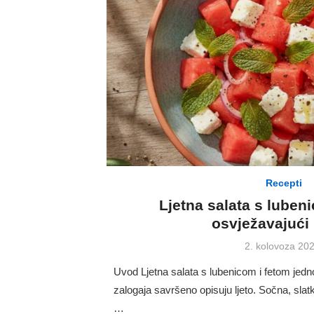
Recepti
Ljetna salata s luben
osvježavajući 
Posted
2. kolovoza 202
on
Uvod Ljetna salata s lubenicom i fetom jedno
zalogaja savršeno opisuju ljeto. Sočna, slat
…