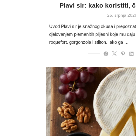
Plavi sir: kako koristiti, 
Posted
25. srpnja 202
on
Uvod Plavi sir je snažnog okusa i prepoznat
djelovanjem plemenitih plijesni koje mu daju 
roquefort, gorgonzola i stilton. Iako ga …