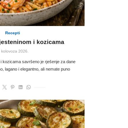
Recepti
tjesteninom i kozicama
osted
. kolovoza 2026.
n
 i kozicama savršeno je rješenje za dane
no, lagano i elegantno, ali nemate puno