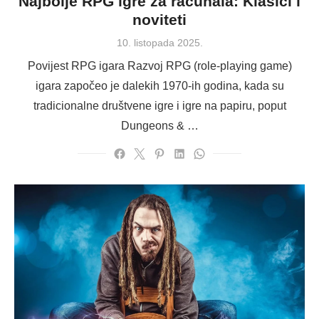
Najbolje RPG igre za računala: Klasici i
noviteti
Posted
10. listopada 2025.
on
Povijest RPG igara Razvoj RPG (role-playing game)
igara započeo je dalekih 1970-ih godina, kada su
tradicionalne društvene igre i igre na papiru, poput
Dungeons & …