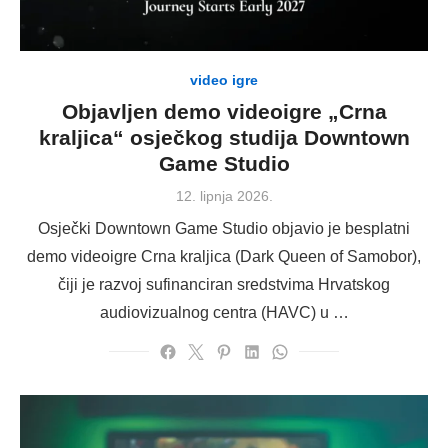
video igre
Objavljen demo videoigre „Crna
kraljica“ osječkog studija Downtown
Game Studio
Posted
12. lipnja 2026.
on
Osječki Downtown Game Studio objavio je besplatni
demo videoigre Crna kraljica (Dark Queen of Samobor),
čiji je razvoj sufinanciran sredstvima Hrvatskog
audiovizualnog centra (HAVC) u …