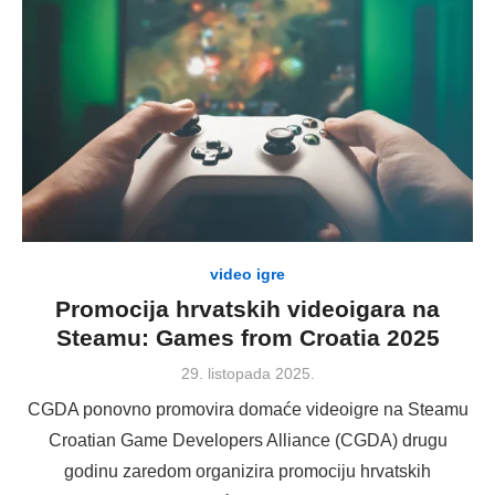
video igre
Promocija hrvatskih videoigara na
Steamu: Games from Croatia 2025
Posted
29. listopada 2025.
on
CGDA ponovno promovira domaće videoigre na Steamu
Croatian Game Developers Alliance (CGDA) drugu
godinu zaredom organizira promociju hrvatskih