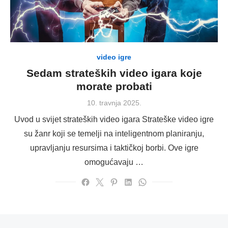
video igre
Sedam strateških video igara koje
morate probati
Posted
10. travnja 2025.
on
Uvod u svijet strateških video igara Strateške video igre
su žanr koji se temelji na inteligentnom planiranju,
upravljanju resursima i taktičkoj borbi. Ove igre
omogućavaju …