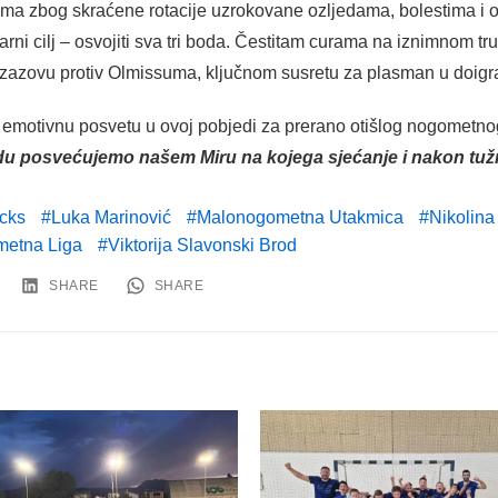
ema zbog skraćene rotacije uzrokovane ozljedama, bolestima i 
arni cilj – osvojiti sva tri boda. Čestitam curama na iznimnom 
zazovu protiv Olmissuma, ključnom susretu za plasman u doigr
emotivnu posvetu u ovoj pobjedi za prerano otišlog nogometnog 
u posvećujemo našem Miru na kojega sjećanje i nakon tužni
icks
Luka Marinović
Malonogometna Utakmica
Nikolina
metna Liga
Viktorija Slavonski Brod
SHARE
SHARE