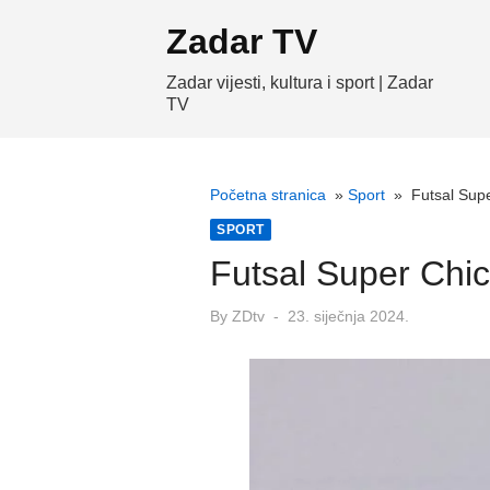
Skip
Zadar TV
to
content
Zadar vijesti, kultura i sport | Zadar
TV
Početna stranica
»
Sport
»
Futsal Supe
SPORT
Futsal Super Chick
Posted
By
ZDtv
23. siječnja 2024.
on