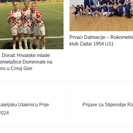
Prvaci Dalmacije – Rukometn
klub Zadar 1954 U11
 Donat: Hrvatske mlade
ometašice Dominirale na
iru u Crnoj Gori
Next
jateljsku Utakmicu Prije
Prijave za Stipendije R
post:
2024