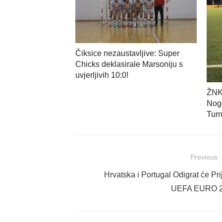
Čiksice nezaustavljive: Super
Chicks deklasirale Marsoniju s
uvjerljivih 10:0!
ŽNK
Nog
Turn
Navigacija
Previous
objava
Previous
Hrvatska i Portugal Odigrat će Pri
post:
UEFA EURO 