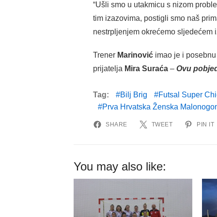
“Ušli smo u utakmicu s nizom probl
tim izazovima, postigli smo naš prim
nestrpljenjem okrećemo sljedećem i
Trener
Marinović
imao je i posebnu 
prijatelja
Mira Suraća
–
Ovu pobjed
Tag:
Bilj Brig
Futsal Super Ch
Prva Hrvatska Ženska Malonogo
SHARE
TWEET
PIN IT
You may also like: