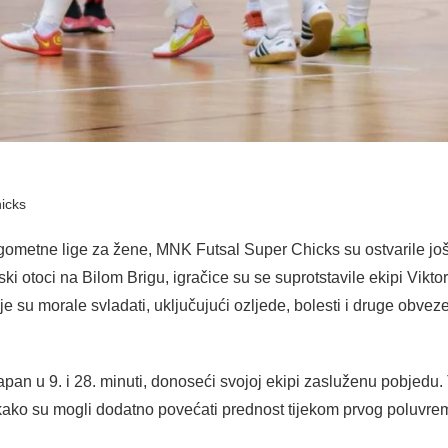
icks
ometne lige za žene, MNK Futsal Super Chicks su ostvarile još
otoci na Bilom Brigu, igračice su se suprotstavile ekipi Viktor
e su morale svladati, uključujući ozljede, bolesti i druge obve
Klapan u 9. i 28. minuti, donoseći svojoj ekipi zasluženu pobjedu
o kako su mogli dodatno povećati prednost tijekom prvog poluvr