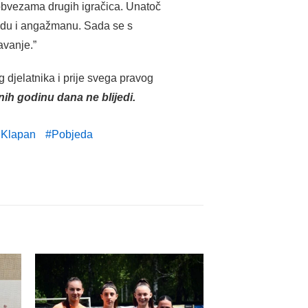
obvezama drugih igračica. Unatoč
trudu i angažmanu. Sada se s
avanje.”
djelatnika i prije svega pravog
h godinu dana ne blijedi.
 Klapan
Pobjeda