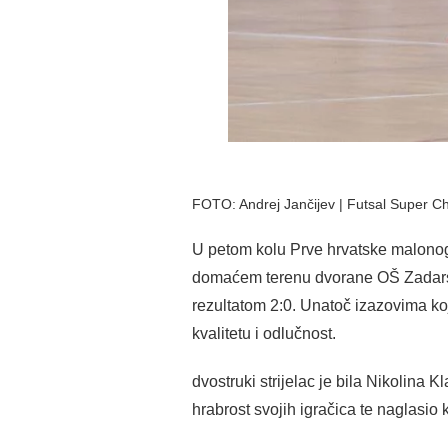
FOTO: Andrej Jančijev | Futsal Super Ch
U petom kolu Prve hrvatske malonog
domaćem terenu dvorane OŠ Zadarski 
rezultatom 2:0. Unatoč izazovima koj
kvalitetu i odlučnost.
dvostruki strijelac je bila Nikolina 
hrabrost svojih igračica te naglasi