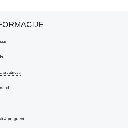
FORMACIJE
essum
kt
a prvatnosti
menti
kti & programi