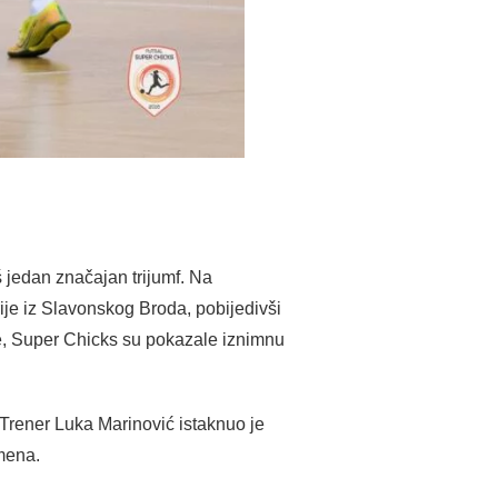
 jedan značajan trijumf. Na
ije iz Slavonskog Broda, pobijedivši
ze, Super Chicks su pokazale iznimnu
. Trener Luka Marinović istaknuo je
emena.