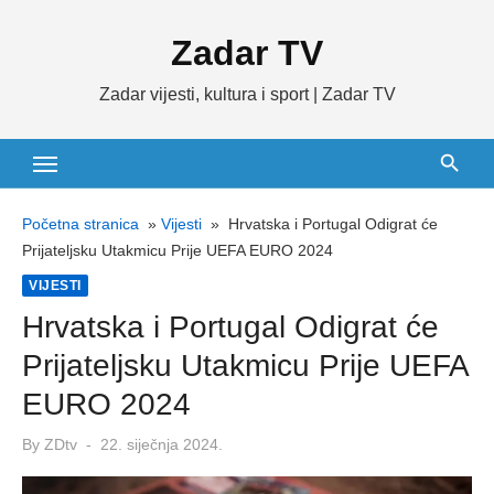
Skip
Zadar TV
to
content
Zadar vijesti, kultura i sport | Zadar TV
Početna stranica
»
Vijesti
»
Hrvatska i Portugal Odigrat će
Prijateljsku Utakmicu Prije UEFA EURO 2024
VIJESTI
Hrvatska i Portugal Odigrat će
Prijateljsku Utakmicu Prije UEFA
EURO 2024
Posted
By
ZDtv
22. siječnja 2024.
on