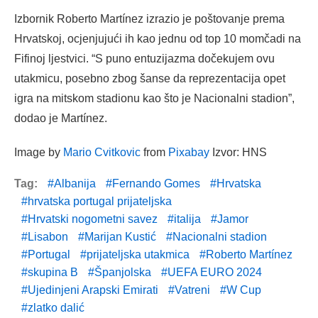
Izbornik Roberto Martínez izrazio je poštovanje prema
Hrvatskoj, ocjenjujući ih kao jednu od top 10 momčadi na
Fifinoj ljestvici. “S puno entuzijazma dočekujem ovu
utakmicu, posebno zbog šanse da reprezentacija opet
igra na mitskom stadionu kao što je Nacionalni stadion”,
dodao je Martínez.
Image by
Mario Cvitkovic
from
Pixabay
Izvor: HNS
Tag:
Albanija
Fernando Gomes
Hrvatska
hrvatska portugal prijateljska
Hrvatski nogometni savez
italija
Jamor
Lisabon
Marijan Kustić
Nacionalni stadion
Portugal
prijateljska utakmica
Roberto Martínez
skupina B
Španjolska
UEFA EURO 2024
Ujedinjeni Arapski Emirati
Vatreni
W Cup
zlatko dalić