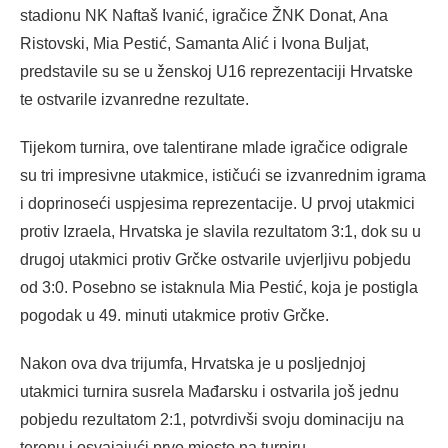
stadionu NK Naftaš Ivanić, igračice ŽNK Donat, Ana
Ristovski, Mia Pestić, Samanta Alić i Ivona Buljat,
predstavile su se u ženskoj U16 reprezentaciji Hrvatske
te ostvarile izvanredne rezultate.
Tijekom turnira, ove talentirane mlade igračice odigrale
su tri impresivne utakmice, ističući se izvanrednim igrama
i doprinoseći uspjesima reprezentacije. U prvoj utakmici
protiv Izraela, Hrvatska je slavila rezultatom 3:1, dok su u
drugoj utakmici protiv Grčke ostvarile uvjerljivu pobjedu
od 3:0. Posebno se istaknula Mia Pestić, koja je postigla
pogodak u 49. minuti utakmice protiv Grčke.
Nakon ova dva trijumfa, Hrvatska je u posljednjoj
utakmici turnira susrela Mađarsku i ostvarila još jednu
pobjedu rezultatom 2:1, potvrdivši svoju dominaciju na
terenu i osvajajući prvo mjesto na turniru.