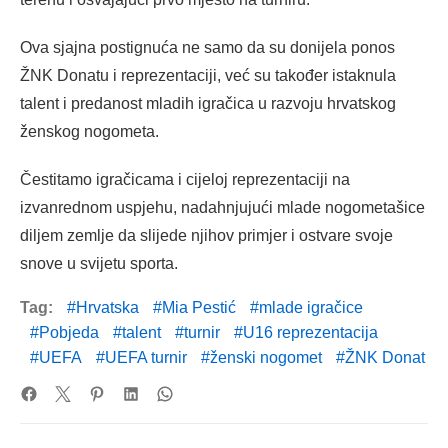
Ova sjajna postignuća ne samo da su donijela ponos
ŽNK Donatu i reprezentaciji, već su također istaknula
talent i predanost mladih igračica u razvoju hrvatskog
ženskog nogometa.
Čestitamo igračicama i cijeloj reprezentaciji na
izvanrednom uspjehu, nadahnjujući mlade nogometašice
diljem zemlje da slijede njihov primjer i ostvare svoje
snove u svijetu sporta.
Tag:
Hrvatska
Mia Pestić
mlade igračice
Pobjeda
talent
turnir
U16 reprezentacija
UEFA
UEFA turnir
ženski nogomet
ŽNK Donat