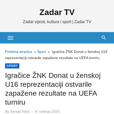
Skip
Zadar TV
to
content
Zadar vijesti, kultura i sport | Zadar TV
Početna stranica
»
Sport
»
Igračice ŽNK Donat u ženskoj U16
reprezentaciji ostvarile zapažene rezultate na UEFA turniru
SPORT
Igračice ŽNK Donat u ženskoj
U16 reprezentaciji ostvarile
zapažene rezultate na UEFA
turniru
Posted
By
Senad Tokić
8. svibnja 2024.