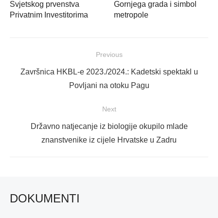
Svjetskog prvenstva
Gornjega grada i simbol
Privatnim Investitorima
metropole
Navigacija
Previous
objava
Previous
Završnica HKBL-e 2023./2024.: Kadetski spektakl u
post:
Povljani na otoku Pagu
Next
Next
Državno natjecanje iz biologije okupilo mlade
post:
znanstvenike iz cijele Hrvatske u Zadru
DOKUMENTI