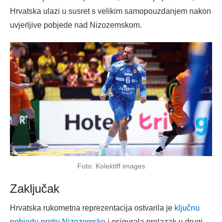
Hrvatska ulazi u susret s velikim samopouzdanjem nakon
uvjerljive pobjede nad Nizozemskom.
Foto: Kolektiff images
Zaključak
Hrvatska rukometna reprezentacija ostvarila je
ključnu
pobjedu protiv Nizozemske
i osigurala prolazak u drugi