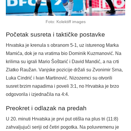
Foto: Kolektiff images
Početak susreta i taktičke postavke
Hrvatska je krenula s obranom 5-1, uz isturenog Marka
Mamića, dok je na vratima bio Dominik Kuzmanović. Na
krilima su igrali Mario Šoštarić i David Mandić, a na crti
Zlatko Raužan. Vanjske pozicije držali su Zvonimir Srna,
Luka Cindrić i Ivan Martinović. Nizozemci su otvorili
susret brzim napadima i poveli 3:1, no Hrvatska je brzo
odgovorila i izjednačila na 4:4.
Preokret i odlazak na predah
U 20. minuti Hrvatska je prvi put otišla na plus tri (11:8)
zahvaljujući seriji od četiri pogotka. Na poluvremenu je