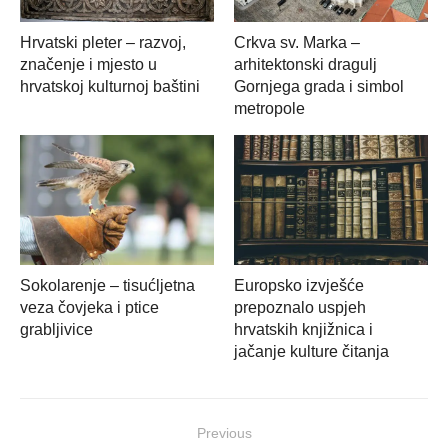
Hrvatski pleter – razvoj,
Crkva sv. Marka –
značenje i mjesto u
arhitektonski dragulj
hrvatskoj kulturnoj baštini
Gornjega grada i simbol
metropole
Sokolarenje – tisućljetna
Europsko izvješće
veza čovjeka i ptice
prepoznalo uspjeh
grabljivice
hrvatskih knjižnica i
jačanje kulture čitanja
Navigacija
Previous