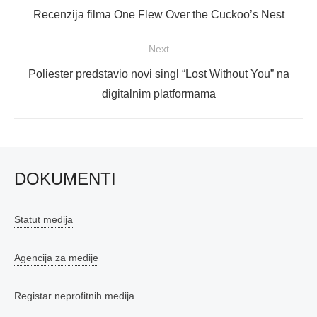
objava
Previous
Recenzija filma One Flew Over the Cuckoo’s Nest
post:
Next
Next
Poliester predstavio novi singl “Lost Without You” na
post:
digitalnim platformama
DOKUMENTI
Statut medija
Agencija za medije
Registar neprofitnih medija