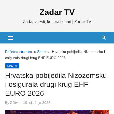
Skip
Zadar TV
to
content
Zadar vijesti, kultura i sport | Zadar TV
Početna stranica
»
Sport
»
Hrvatska pobijedila Nizozemsku i
osigurala drugi krug EHF EURO 2026
SPORT
Hrvatska pobijedila Nizozemsku
i osigurala drugi krug EHF
EURO 2026
Posted
By
ZDtv
19. siječnja 2026.
on