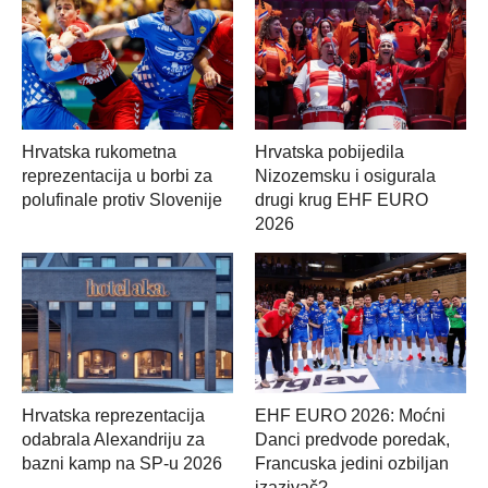
Hrvatska rukometna
Hrvatska pobijedila
reprezentacija u borbi za
Nizozemsku i osigurala
polufinale protiv Slovenije
drugi krug EHF EURO
2026
Hrvatska reprezentacija
EHF EURO 2026: Moćni
odabrala Alexandriju za
Danci predvode poredak,
bazni kamp na SP-u 2026
Francuska jedini ozbiljan
izazivač?