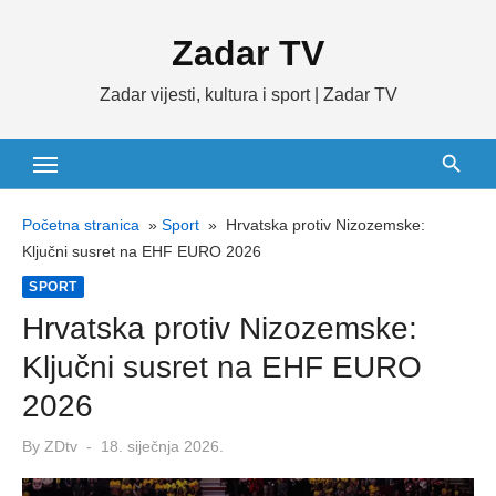
Skip
Zadar TV
to
content
Zadar vijesti, kultura i sport | Zadar TV
Početna stranica
»
Sport
»
Hrvatska protiv Nizozemske:
Ključni susret na EHF EURO 2026
SPORT
Hrvatska protiv Nizozemske:
Ključni susret na EHF EURO
2026
Posted
By
ZDtv
18. siječnja 2026.
on