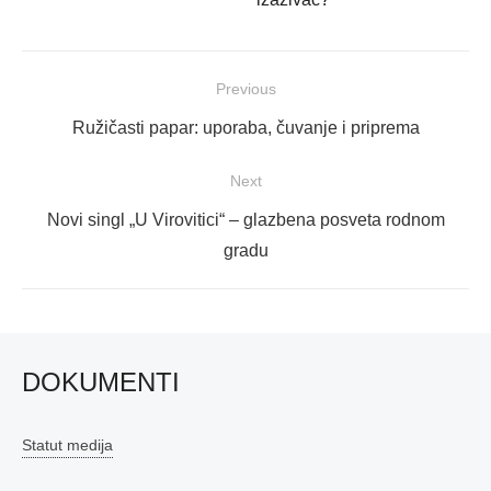
Navigacija
Previous
objava
Previous
Ružičasti papar: uporaba, čuvanje i priprema
post:
Next
Next
Novi singl „U Virovitici“ – glazbena posveta rodnom
post:
gradu
DOKUMENTI
Statut medija