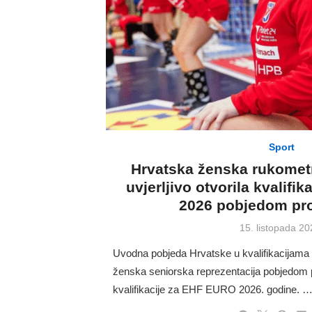
Sport
Hrvatska ženska rukometn
uvjerljivo otvorila kvalif
2026 pobjedom pro
Posted
15. listopada 20
on
Uvodna pobjeda Hrvatske u kvalifikacija
ženska seniorska reprezentacija pobjedom pr
kvalifikacije za EHF EURO 2026. godine. 