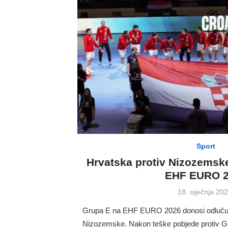
Sport
Hrvatska protiv Nizozemske
EHF EURO 
Posted
18. siječnja 202
on
Grupa E na EHF EURO 2026 donosi odlučuju
Nizozemske. Nakon teške pobjede protiv Gru