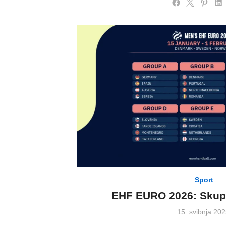
Sport
EHF EURO 2026: Skupi
Posted
15. svibnja 202
on