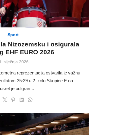
Sport
ila Nizozemsku i osigurala
ug EHF EURO 2026
osted
9. siječnja 2026.
n
metna reprezentacija ostvarila je važnu
ultatom 35:29 u 2. kolu Skupine E na
sret je odigran …