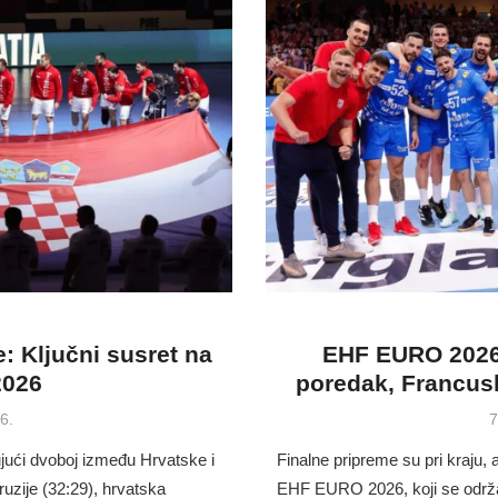
: Ključni susret na
EHF EURO 2026
2026
poredak, Francusk
P
6.
7
o
ći dvoboj između Hrvatske i
Finalne pripreme su pri kraju,
zije (32:29), hrvatska
EHF EURO 2026, koji se održa