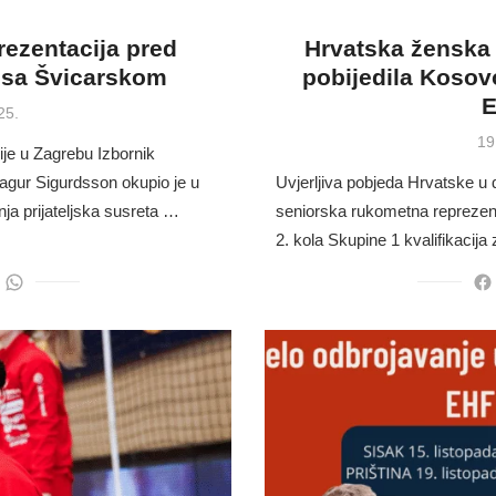
ezentacija pred
Hrvatska ženska
a sa Švicarskom
pobijedila Kosov
E
25.
Po
19
je u Zagrebu Izbornik
on
agur Sigurdsson okupio je u
Uvjerljiva pobjeda Hrvatske u
ja prijateljska susreta …
seniorska rukometna reprezenta
2. kola Skupine 1 kvalifikacij