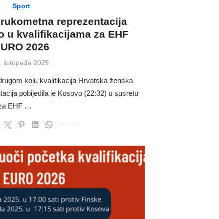
Sport
 rukometna reprezentacija
o u kvalifikacijama za EHF
URO 2026
sted
. listopada 2025.
 drugom kolu kvalifikacija Hrvatska ženska
cija pobijedila je Kosovo (22:32) u susretu
a za EHF …