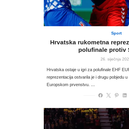
Sport
Hrvatska rukometna repreze
polufinale protiv
Posted
26. siječnja 202
on
Hrvatska ostaje u igri za polufinale EHF 
reprezentacija ostvarila je i drugu pobjedu 
Europskom prvenstvu. …