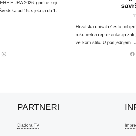
 EHF EURA 2026. godine koji
savr
Švedska od 15. siječnja do 1.
P
1
o
Hrvatska upisala šestu pobjedu
rukometna reprezentacija zakl
velikom stilu. U posljednjem 
PARTNERI
IN
Diadora TV
Impr