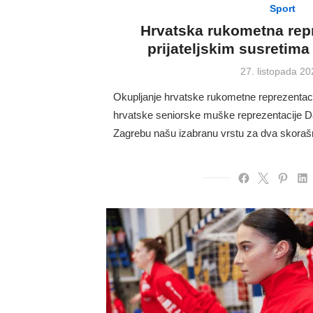
Sport
Hrvatska rukometna repr
prijateljskim susretim
Posted
27. listopada 20
on
Okupljanje hrvatske rukometne reprezentaci
hrvatske seniorske muške reprezentacije D
Zagrebu našu izabranu vrstu za dva skorašn