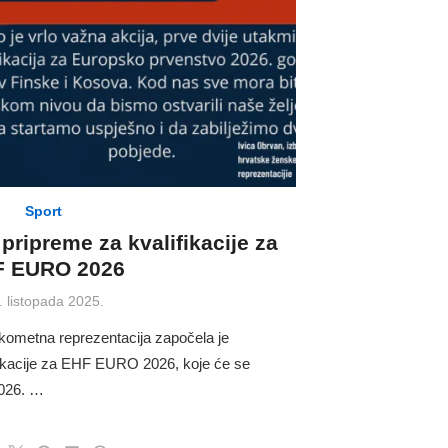
Sport
pripreme za kvalifikacije za
 EURO 2026
sted
. listopada 2025.
kometna reprezentacija započela je
fikacije za EHF EURO 2026, koje će se
2026. …