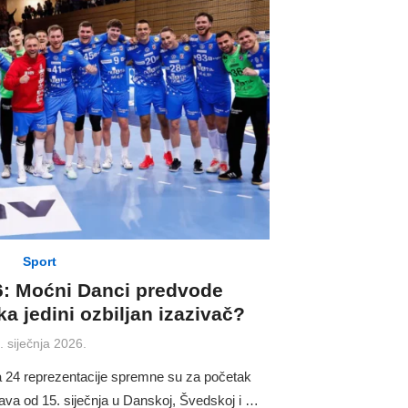
Sport
: Moćni Danci predvode
a jedini ozbiljan izazivač?
osted
. siječnja 2026.
n
 a 24 reprezentacije spremne su za početak
va od 15. siječnja u Danskoj, Švedskoj i …