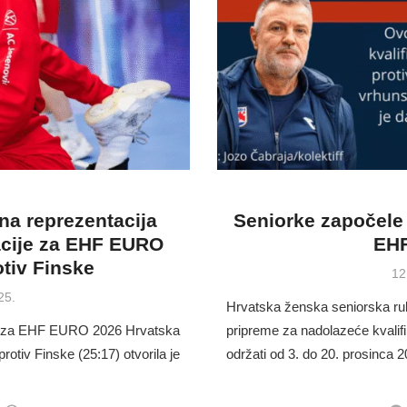
a reprezentacija
Seniorke započele 
ikacije za EHF EURO
EHF
tiv Finske
Po
12
on
25.
Hrvatska ženska seniorska ru
ma za EHF EURO 2026 Hrvatska
pripreme za nadolazeće kvali
otiv Finske (25:17) otvorila je
održati od 3. do 20. prosinca 
…