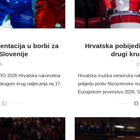
ntacija u borbi za
Hrvatska pobijed
 Slovenije
drugi kr
P
6.
1
o
EURO 2026 Hrvatska rukometna
Hrvatska muška seniorska ruko
u drugom krug natjecanja na 17.
pobjedu protiv Nizozemske rez
Europskom prvenstvu 2026. Su