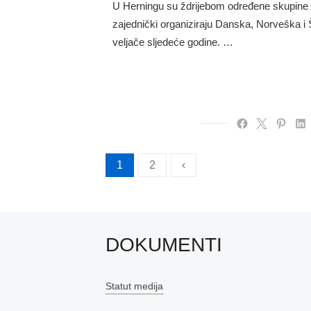
U Herningu su ždrijebom određene skupine
zajednički organiziraju Danska, Norveška i 
veljače sljedeće godine. …
Brojevi
1
2
‹
stranica
objava
DOKUMENTI
Statut medija