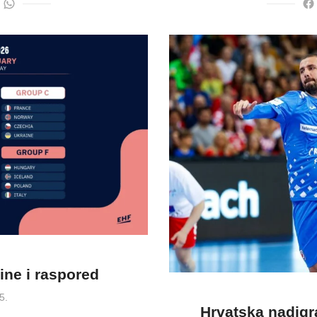
ne i raspored
5.
Hrvatska nadigr