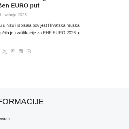
šen EURO put
osted
1. svibnja 2025.
n
 u nizu i ispisala povijest Hrvatska muška
jučila je kvalifikacije za EHF EURO 2026. u
…
FORMACIJE
essum