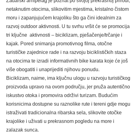
Zadarski arhipelag je poznat po svojoj prekrasnoj prirodi,
netaknutim otocima, slikovitim mjestima, kristalno čistom
moru i zapanjujućem krajoliku što ga čini idealnim za
razvoj outdoor aktivnosti. U tu svrhu vršit će se promocija
tri ključne aktivnosti – biciklizam, pješačenje/trčanje i
kajak. Pored snimanja promotivnog filma, otočne
turističke zajednice rade i na razvoju biciklističkih staza
na otocima te izradi informativnih bike karata koje će još
više obogatiti i unaprijediti njihovu ponudu.
Biciklizam, naime, ima ključnu ulogu u razvoju turističkog
proizvoda upravo na ovom području, jer pruža autentično
iskustvo otoka i promovira održivi turizam. Budućim
korisnicima dostupne su raznolike rute i tereni gdje mogu
istraživati tradicionalna ribarska sela, slikovite otočke
krajolike i uživati u prekrasnom pogledu na more i
zalazak sunca.