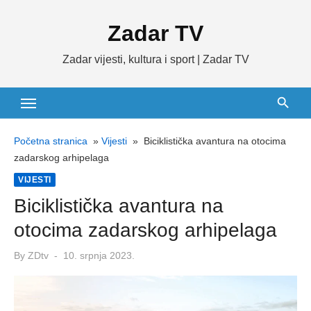
Skip
Zadar TV
to
content
Zadar vijesti, kultura i sport | Zadar TV
Početna stranica
»
Vijesti
»
Biciklistička avantura na otocima
zadarskog arhipelaga
VIJESTI
Biciklistička avantura na
otocima zadarskog arhipelaga
Posted
By
ZDtv
10. srpnja 2023.
on