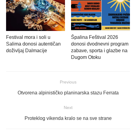
Festival mora i soli u
Špalina Feštival 2026
Salima donosi autentičan
donosi dvodnevni program
doživljaj Dalmacije
zabave, sporta i glazbe na
Dugom Otoku
Navigacija
Previous
objava
Previous
Otvorena alpinističko planinarska stazu Ferrata
post:
Next
Next
Proteklog vikenda kralo se na sve strane
post: