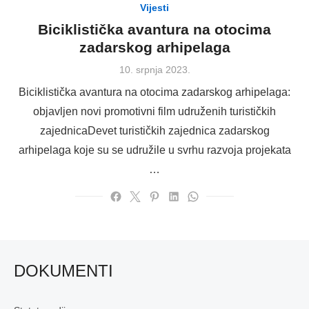
Vijesti
Biciklistička avantura na otocima
zadarskog arhipelaga
Posted
10. srpnja 2023.
on
Biciklistička avantura na otocima zadarskog arhipelaga:
objavljen novi promotivni film udruženih turističkih
zajednicaDevet turističkih zajednica zadarskog
arhipelaga koje su se udružile u svrhu razvoja projekata
…
DOKUMENTI