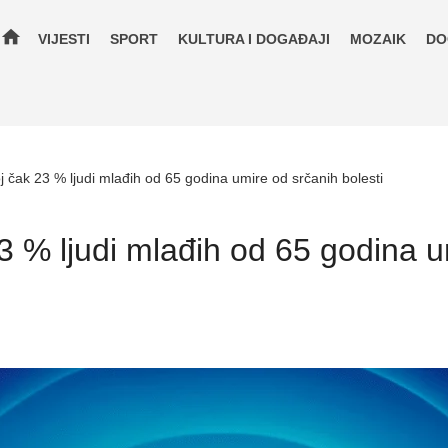
home
VIJESTI
SPORT
KULTURA I DOGAĐAJI
MOZAIK
DO
j čak 23 % ljudi mlađih od 65 godina umire od srčanih bolesti
3 % ljudi mlađih od 65 godina u