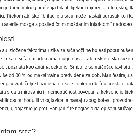
om jednominutnog praćenja bila ili tijekom mjerenja arterijskog
ciju. Tijekom atrijske fibrilacije u srcu može nastati ugrušak koji
a u arterije mozga s posljedičnim moždanim infarktom,” nadodao j
lesti
 su izložene faktorima rizika za srčanožilne bolesti poput pušenj
truka u srčanim arterijama mogu nastati aterosklerotska sužen
bol, poznata kao angina pektoris. Smetnje se najčešće javljaju ti
više od 80 % od maksimalne predviđene za dob. Manifestiraju se
enja u vrat, čeljust, ramena i ruke; simptomi obično prestaju na
aja srca u mirovanju ili nemogućnost povećanja frekvencije tijek
bilnost pri hodu ili vrtoglavica, a nastaju zbog bolesti provodn
nciju, objasnio je prof. Fabijanić te naglasio da opisani slučaje
i ritam srca?