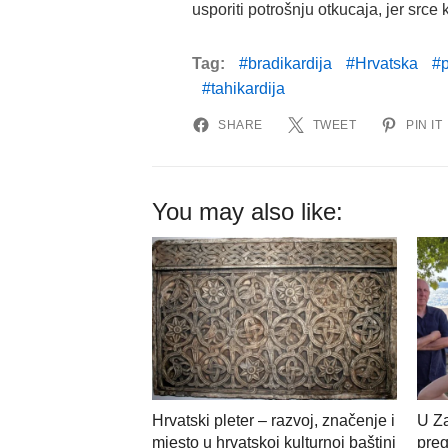
usporiti potrošnju otkucaja, jer srce 
Tag:
bradikardija
Hrvatska
tahikardija
SHARE
TWEET
PIN IT
You may also like:
Hrvatski pleter – razvoj, značenje i
U Z
mjesto u hrvatskoj kulturnoj baštini
preg