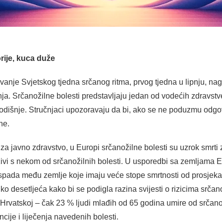
rije, kuca duže
vanje Svjetskog tjedna srčanog ritma, prvog tjedna u lipnju, na
nja. Srčanožilne bolesti predstavljaju jedan od vodećih zdravstve
godišnje. Stručnjaci upozoravaju da bi, ako se ne poduzmu odgo
ne.
javno zdravstvo, u Europi srčanožilne bolesti su uzrok smrti za
ivi s nekom od srčanožilnih bolesti. U usporedbi sa zemljama 
spada među zemlje koje imaju veće stope smrtnosti od prosjek
ko desetljeća kako bi se podigla razina svijesti o rizicima srčanož
Hrvatskoj – čak 23 % ljudi mlađih od 65 godina umire od srčanož
ije i liječenja navedenih bolesti.