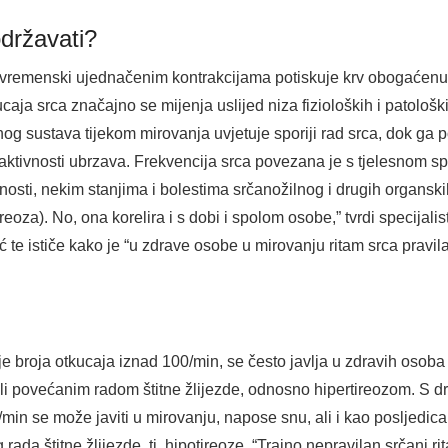
održavati?
m, vremenski ujednačenim kontrakcijama potiskuje krv obogaćenu 
caja srca značajno se mijenja uslijed niza fizioloških i patolo
 sustava tijekom mirovanja uvjetuje sporiji rad srca, dok ga p
ih aktivnosti ubrzava. Frekvencija srca povezana je s tjelesnom
nosti, nekim stanjima i bolestima srčanožilnog i drugih organski
reoza). No, ona korelira i s dobi i spolom osobe,” tvrdi specijalis
ić te ističe kako je “u zdrave osobe u mirovanju ritam srca pravi
broja otkucaja iznad 100/min, se često javlja u zdravih osoba ti
li povećanim radom štitne žlijezde, odnosno hipertireozom. S dru
min se može javiti u mirovanju, napose snu, ali i kao posljedica 
da štitne žlijezde, tj. hipotireoze. “Trajno nepravilan srčani r