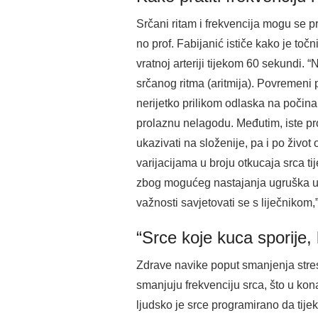
Srčani ritam i frekvencija mogu se p
no prof. Fabijanić ističe kako je toč
vratnoj arteriji tijekom 60 sekundi. 
srčanog ritma (aritmija). Povremeni p
nerijetko prilikom odlaska na počin
prolaznu nelagodu. Međutim, iste pr
ukazivati na složenije, pa i po živo
varijacijama u broju otkucaja srca ti
zbog mogućeg nastajanja ugruška u s
važnosti savjetovati se s liječnikom,”
“Srce koje kuca sporije,
Zdrave navike poput smanjenja stres
smanjuju frekvenciju srca, što u ko
ljudsko je srce programirano da tije