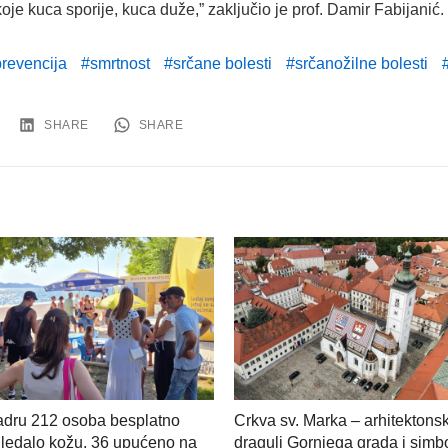
koje kuca sporije, kuca duže,” zaključio je prof. Damir Fabijanić.
prevencija
smrtnost
srčane bolesti
srčanožilne bolesti
SHARE
SHARE
adru 212 osoba besplatno
Crkva sv. Marka – arhitektonsk
ledalo kožu, 36 upućeno na
dragulj Gornjega grada i simb