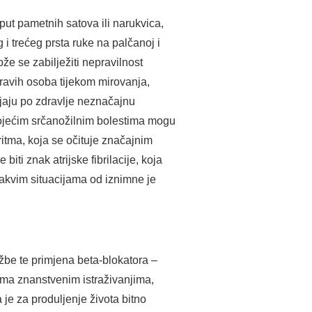
put pametnih satova ili narukvica,
 i trećeg prsta ruke na palčanoj i
ože se zabilježiti nepravilnost
zdravih osoba tijekom mirovanja,
ljaju po zdravlje neznačajnu
stojećim srčanožilnim bolestima mogu
ritma, koja se očituje značajnim
iti znak atrijske fibrilacije, koja
akvim situacijama od iznimne je
žbe te primjena beta-blokatora –
rema znanstvenim istraživanjima,
 je za produljenje života bitno