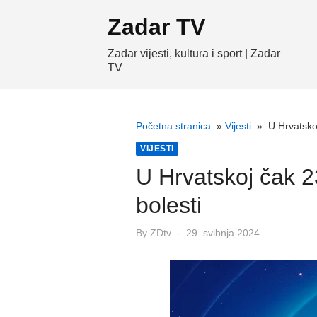
Skip
Zadar TV
to
content
Zadar vijesti, kultura i sport | Zadar
TV
Početna stranica
»
Vijesti
»
U Hrvatsko
VIJESTI
U Hrvatskoj čak 2
bolesti
Posted
By
ZDtv
29. svibnja 2024.
on