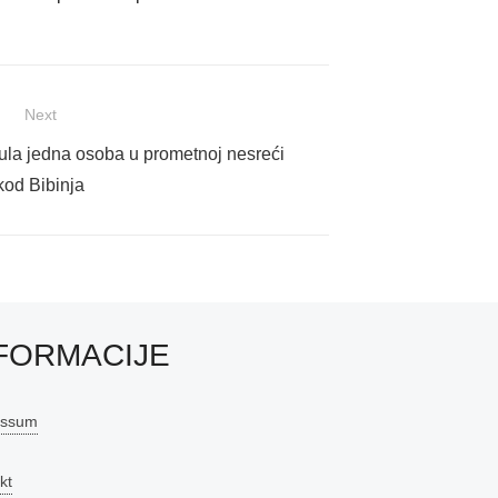
Next
ula jedna osoba u prometnoj nesreći
kod Bibinja
FORMACIJE
essum
kt