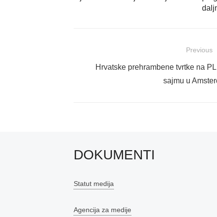
dalj
Navigacija
Previous
objava
Previous
Hrvatske prehrambene tvrtke na
post:
sajmu u Amste
DOKUMENTI
Statut medija
Agencija za medije