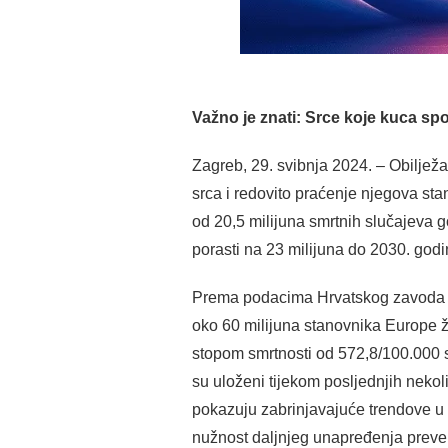
Važno je znati: Srce koje kuca spo
Zagreb, 29. svibnja 2024. – Obilježa
srca i redovito praćenje njegova sta
od 20,5 milijuna smrtnih slučajeva 
porasti na 23 milijuna do 2030. godi
Prema podacima Hrvatskog zavoda za 
oko 60 milijuna stanovnika Europe ž
stopom smrtnosti od 572,8/100.000 
su uloženi tijekom posljednjih nekoli
pokazuju zabrinjavajuće trendove u 
nužnost daljnjeg unapređenja prevenc