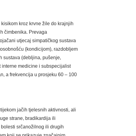
kisikom kroz krvne žile do krajnjih
ških čimbenika. Prevaga
ojačani utjecaj simpatičkog sustava
 sposobnošću (kondicijom), razdobljem
h sustava (debljina, pušenje,
t interne medicine i subspecijalist
lan, a frekvencija u prosjeku 60 – 100
jekom jačih tjelesnih aktivnosti, ali
ge strane, bradikardija ili
bolesti srčanožilnog ili drugih
itam koji se prikazuje značajnim