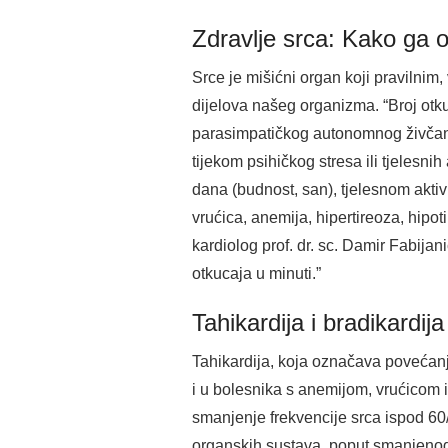
Zdravlje srca: Kako ga 
Srce je mišićni organ koji pravilni
dijelova našeg organizma. “Broj otku
parasimpatičkog autonomnog živčanog
tijekom psihičkog stresa ili tjelesn
dana (budnost, san), tjelesnom aktiv
vrućica, anemija, hipertireoza, hipoti
kardiolog prof. dr. sc. Damir Fabijan
otkucaja u minuti.”
Tahikardija i bradikardija
Tahikardija, koja označava povećanje 
i u bolesnika s anemijom, vrućicom i
smanjenje frekvencije srca ispod 60/
organskih sustava, poput smanjenog ra