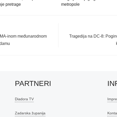
nje pretrage
metropole
Next
 PLMA-inom međunarodnom
Tragedija na DC-8: Pogin
post:
rdamu
PARTNERI
IN
Diadora TV
Impr
Zadarska županija
Konta