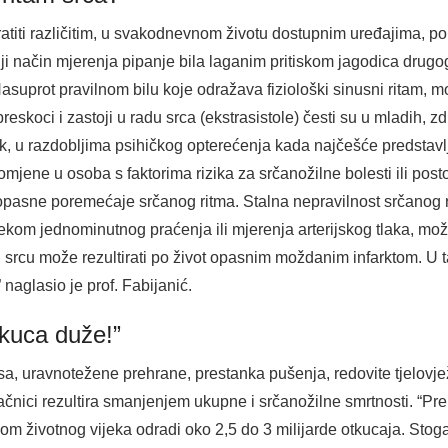
ratiti različitim, u svakodnevnom životu dostupnim uređajima, po
niji način mjerenja pipanje bila laganim pritiskom jagodica drugog
“Nasuprot pravilnom bilu koje odražava fiziološki sinusni ritam, m
reskoci i zastoji u radu srca (ekstrasistole) česti su u mladih, 
ak, u razdobljima psihičkog opterećenja kada najčešće predstav
omjene u osoba s faktorima rizika za srčanožilne bolesti ili po
t opasne poremećaje srčanog ritma. Stalna nepravilnost srčanog 
jekom jednominutnog praćenja ili mjerenja arterijskog tlaka, može b
rcu može rezultirati po život opasnim moždanim infarktom. U t
 naglasio je prof. Fabijanić.
 kuca duže!”
a, uravnotežene prehrane, prestanka pušenja, redovite tjelovje
načnici rezultira smanjenjem ukupne i srčanožilne smrtnosti. “P
kom životnog vijeka odradi oko 2,5 do 3 milijarde otkucaja. Stoga