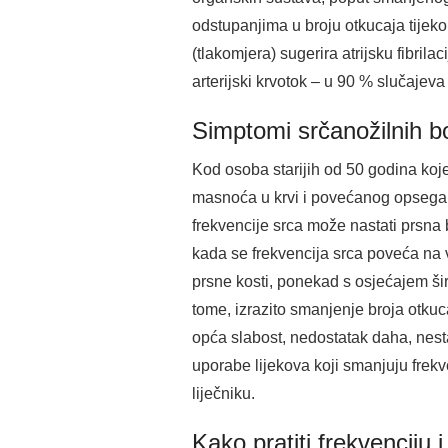
odstupanjima u broju otkucaja tijek
(tlakomjera) sugerira atrijsku fibrila
arterijski krvotok – u 90 % slučajev
Simptomi srčanožilnih bo
Kod osoba starijih od 50 godina koje
masnoća u krvi i povećanog opsega s
frekvencije srca može nastati prsna 
kada se frekvencija srca poveća na 
prsne kosti, ponekad s osjećajem šir
tome, izrazito smanjenje broja otkuc
opća slabost, nedostatak daha, nesta
uporabe lijekova koji smanjuju frekve
liječniku.
Kako pratiti frekvenciju 