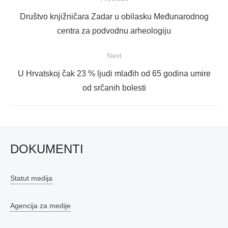
objava
Previous
Društvo knjižničara Zadar u obilasku Međunarodnog
post:
centra za podvodnu arheologiju
Next
Next
U Hrvatskoj čak 23 % ljudi mlađih od 65 godina umire
post:
od srčanih bolesti
DOKUMENTI
Statut medija
Agencija za medije