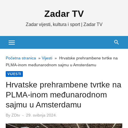
Skip
Zadar TV
to
content
Zadar vijesti, kultura i sport | Zadar TV
Početna stranica
»
Vijesti
»
Hrvatske prehrambene tvrtke na
PLMA-inom međunarodnom sajmu u Amsterdamu
VIJESTI
Hrvatske prehrambene tvrtke na
PLMA-inom međunarodnom
sajmu u Amsterdamu
Posted
By
ZDtv
29. svibnja 2024.
on