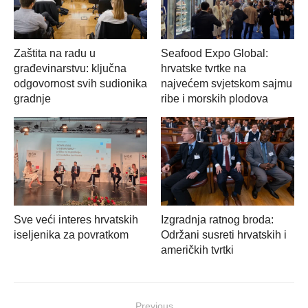
Zaštita na radu u
Seafood Expo Global:
građevinarstvu: ključna
hrvatske tvrtke na
odgovornost svih sudionika
najvećem svjetskom sajmu
gradnje
ribe i morskih plodova
Sve veći interes hrvatskih
Izgradnja ratnog broda:
iseljenika za povratkom
Održani susreti hrvatskih i
američkih tvrtki
Navigacija
Previous