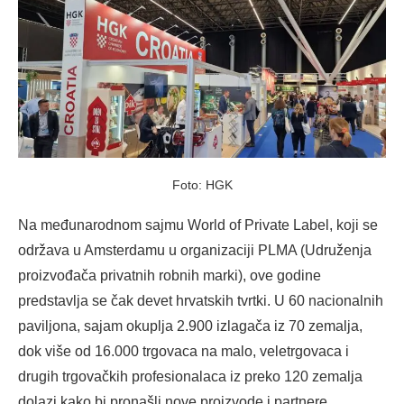
Foto: HGK
Na međunarodnom sajmu World of Private Label, koji se
održava u Amsterdamu u organizaciji PLMA (Udruženja
proizvođača privatnih robnih marki), ove godine
predstavlja se čak devet hrvatskih tvrtki. U 60 nacionalnih
paviljona, sajam okuplja 2.900 izlagača iz 70 zemalja,
dok više od 16.000 trgovaca na malo, veletrgovaca i
drugih trgovačkih profesionalaca iz preko 120 zemalja
dolazi kako bi pronašli nove proizvode i partnere.