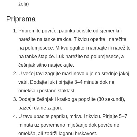
želji)
Priprema
Pripremite povrće: papriku očistite od sjemenki i
narežite na tanke trakice. Tikvicu operite i narežite
na polumjesece. Mrkvu ogulite i naribajte ili narežite
na tanke štapiće. Luk narežite na polumjesece, a
češnjak sitno nasjeckajte.
U većoj tavi zagrijte maslinovo ulje na srednje jakoj
vatri. Dodajte luk i pirjajte 3–4 minute dok ne
omekša i postane staklast.
Dodajte češnjak i kratko ga popržite (30 sekundi),
pazeći da ne zagori.
U tavu ubacite papriku, mrkvu i tikvicu. Pirjajte 5–7
minuta uz povremeno miješanje dok povrće ne
omekša, ali zadrži laganu hrskavost.