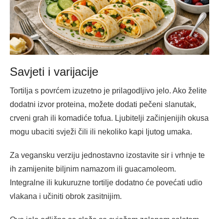
Savjeti i varijacije
Tortilja s povrćem izuzetno je prilagodljivo jelo. Ako želite
dodatni izvor proteina, možete dodati pečeni slanutak,
crveni grah ili komadiće tofua. Ljubitelji začinjenijih okusa
mogu ubaciti svježi čili ili nekoliko kapi ljutog umaka.
Za vegansku verziju jednostavno izostavite sir i vrhnje te
ih zamijenite biljnim namazom ili guacamoleom.
Integralne ili kukuruzne tortilje dodatno će povećati udio
vlakana i učiniti obrok zasitnijim.