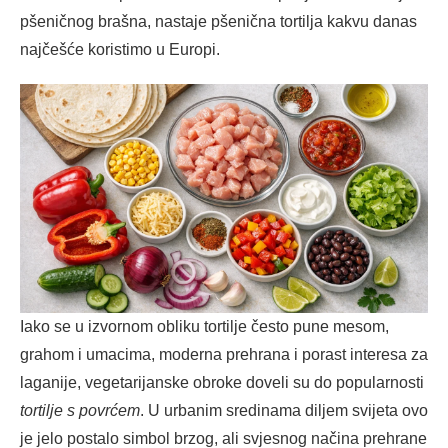
pšeničnog brašna, nastaje pšenična tortilja kakvu danas
najčešće koristimo u Europi.
Iako se u izvornom obliku tortilje često pune mesom,
grahom i umacima, moderna prehrana i porast interesa za
laganije, vegetarijanske obroke doveli su do popularnosti
tortilje s povrćem
. U urbanim sredinama diljem svijeta ovo
je jelo postalo simbol brzog, ali svjesnog načina prehrane