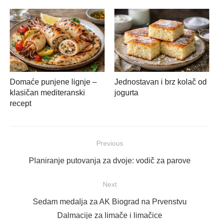
Domaće punjene lignje –
Jednostavan i brz kolač od
klasičan mediteranski
jogurta
recept
Navigacija
Previous
objava
Previous
Planiranje putovanja za dvoje: vodič za parove
post:
Next
Next
Sedam medalja za AK Biograd na Prvenstvu
post:
Dalmacije za limače i limačice