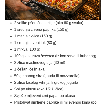
2 velike pšenične tortilje (oko 60 g svaka)
1 srednja crvena paprika (150 g)
1 manja tikvica (150 g)
1 srednji crveni luk (80 g)
1 mrkva (100 g)
100 g kukuruza šećerca (iz konzerve ili kuhanog)
2 žlice maslinovog ulja (30 ml)
1 češanj češnjaka
50 g ribanog sira (gauda ili mozzarella)
2 žlice kiselog vrhnja ili grčkog jogurta
Sol po ukusu (oko 1/2 žličice)
Svježe mljeveni crni papar po ukusu
Prstohvat dimljene paprike ili mljevenog kima (po