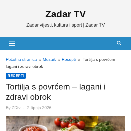
Skip
Zadar TV
to
content
Zadar vijesti, kultura i sport | Zadar TV
Početna stranica
»
Mozaik
»
Recepti
»
Tortilja s povrćem –
lagani i zdravi obrok
RECEPTI
Tortilja s povrćem – lagani i
zdravi obrok
Posted
By
ZDtv
2. lipnja 2026.
on