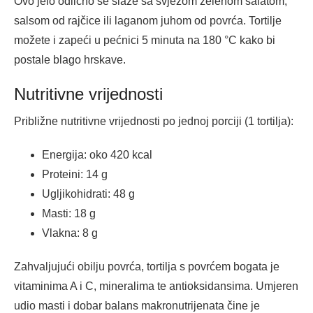
Ovo jelo odlično se slaže sa svježom zelenom salatom,
salsom od rajčice ili laganom juhom od povrća. Tortilje
možete i zapeći u pećnici 5 minuta na 180 °C kako bi
postale blago hrskave.
Nutritivne vrijednosti
Približne nutritivne vrijednosti po jednoj porciji (1 tortilja):
Energija: oko 420 kcal
Proteini: 14 g
Ugljikohidrati: 48 g
Masti: 18 g
Vlakna: 8 g
Zahvaljujući obilju povrća, tortilja s povrćem bogata je
vitaminima A i C, mineralima te antioksidansima. Umjeren
udio masti i dobar balans makronutrijenata čine je