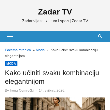
Skip
Zadar TV
to
content
Zadar vijesti, kultura i sport | Zadar TV
Početna stranica
»
Moda
»
Kako učiniti svaku kombinaciju
elegantnijom
MODA
Kako učiniti svaku kombinaciju
elegantnijom
Posted
By
Irena Cemrečki
14. svibnja 2026.
on