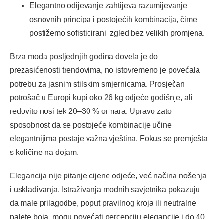
Elegantno odijevanje zahtijeva razumijevanje
osnovnih principa i postojećih kombinacija, čime
postižemo sofisticirani izgled bez velikih promjena.
Brza moda posljednjih godina dovela je do
prezasićenosti trendovima, no istovremeno je povećala
potrebu za jasnim stilskim smjernicama. Prosječan
potrošač u Europi kupi oko 26 kg odjeće godišnje, ali
redovito nosi tek 20–30 % ormara. Upravo zato
sposobnost da se postojeće kombinacije učine
elegantnijima postaje važna vještina. Fokus se premješta
s količine na dojam.
Elegancija nije pitanje cijene odjeće, već načina nošenja
i usklađivanja. Istraživanja modnih savjetnika pokazuju
da male prilagodbe, poput pravilnog kroja ili neutralne
palete boja, mogu povećati percepciju elegancije i do 40