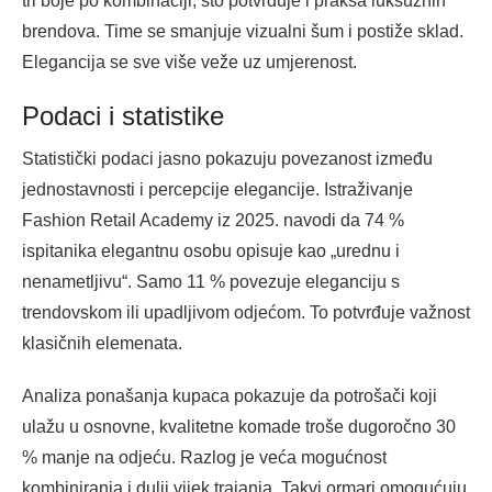
tri boje po kombinaciji, što potvrđuje i praksa luksuznih
brendova. Time se smanjuje vizualni šum i postiže sklad.
Elegancija se sve više veže uz umjerenost.
Podaci i statistike
Statistički podaci jasno pokazuju povezanost između
jednostavnosti i percepcije elegancije. Istraživanje
Fashion Retail Academy iz 2025. navodi da 74 %
ispitanika elegantnu osobu opisuje kao „urednu i
nenametljivu“. Samo 11 % povezuje eleganciju s
trendovskom ili upadljivom odjećom. To potvrđuje važnost
klasičnih elemenata.
Analiza ponašanja kupaca pokazuje da potrošači koji
ulažu u osnovne, kvalitetne komade troše dugoročno 30
% manje na odjeću. Razlog je veća mogućnost
kombiniranja i dulji vijek trajanja. Takvi ormari omogućuju