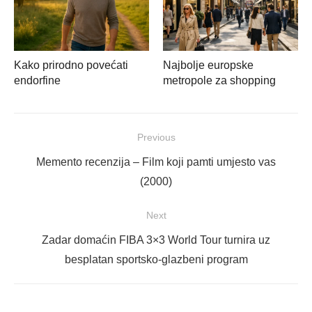
Kako prirodno povećati
Najbolje europske
endorfine
metropole za shopping
Navigacija
Previous
objava
Previous
Memento recenzija – Film koji pamti umjesto vas
post:
(2000)
Next
Next
Zadar domaćin FIBA 3×3 World Tour turnira uz
post:
besplatan sportsko-glazbeni program