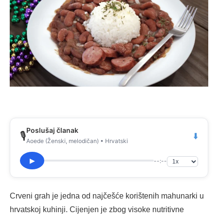
Poslušaj članak
🎙️
⬇️
Aoede (Ženski, melodičan) • Hrvatski
--:--
▶
Crveni grah je jedna od najčešće korištenih mahunarki u
hrvatskoj kuhinji. Cijenjen je zbog visoke nutritivne