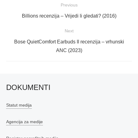
Navigacija
Previous
objava
Previous
Billions recenzija – Vrijedi li gledati? (2016)
post:
Next
Next
Bose QuietComfort Earbuds II recenzija – vrhunski
post:
ANC (2023)
DOKUMENTI
Statut medija
Agencija za medije