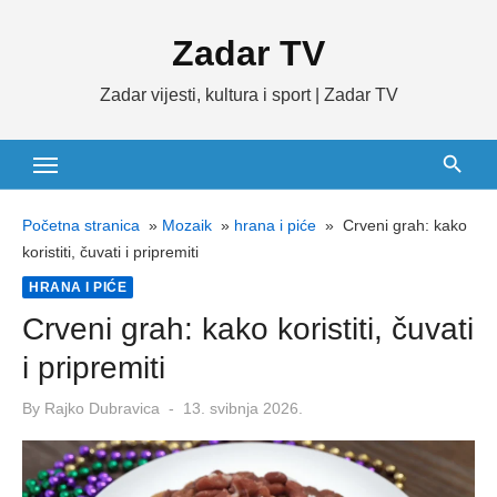
Skip
Zadar TV
to
content
Zadar vijesti, kultura i sport | Zadar TV
Početna stranica
»
Mozaik
»
hrana i piće
»
Crveni grah: kako
koristiti, čuvati i pripremiti
HRANA I PIĆE
Crveni grah: kako koristiti, čuvati
i pripremiti
Posted
By
Rajko Dubravica
13. svibnja 2026.
on