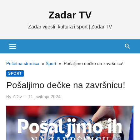
Skip
Zadar TV
to
content
Zadar vijesti, kultura i sport | Zadar TV
Početna stranica
»
Sport
»
Pošaljimo dečke na završnicu!
SPORT
Pošaljimo dečke na završnicu!
Posted
By
ZDtv
11. svibnja 2024.
on