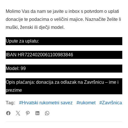
Molimo Vas da nam se javite u inbox s potvrdom o uplati
donacije te podacima o veličini majice. Naznačite želite li
muški, ženski ili dječji model.
Upute za uplatu:
IBAN HR7224020061100983846
Model: 99
Opis plaćanja: donacija za odlazak na Završnicu – ime i
prezime
Tag:
Hrvatski rukometni savez
rukomet
Završnica