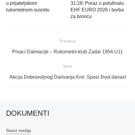
u prijateljskom
31:28: Poraz u polufinalu
rukometnom susretu
EHF EURO 2026 i borba
za broncu
Navigacija
Previous
objava
Previous
Prvaci Dalmacije – Rukometni klub Zadar 1954 U11
post:
Next
Next
Akcija Dobrovoljnog Darivanja Krvi: Spasi život danas!
post:
DOKUMENTI
Statut medija