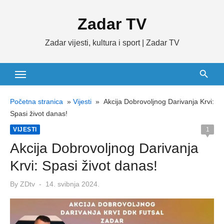
Skip
Zadar TV
to
content
Zadar vijesti, kultura i sport | Zadar TV
Početna stranica
»
Vijesti
»
Akcija Dobrovoljnog Darivanja Krvi:
Spasi život danas!
VIJESTI
1
Akcija Dobrovoljnog Darivanja
Krvi: Spasi život danas!
Posted
By
ZDtv
14. svibnja 2024.
on