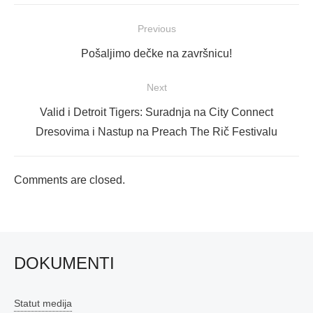
Navigacija
Previous
objava
Previous
Pošaljimo dečke na završnicu!
post:
Next
Next
Valid i Detroit Tigers: Suradnja na City Connect
post:
Dresovima i Nastup na Preach The Rič Festivalu
Comments are closed.
DOKUMENTI
Statut medija