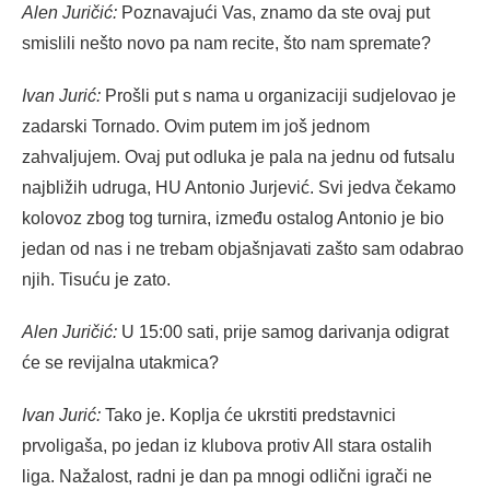
Alen Juričić:
Poznavajući Vas, znamo da ste ovaj put
smislili nešto novo pa nam recite, što nam spremate?
Ivan Jurić:
Prošli put s nama u organizaciji sudjelovao je
zadarski Tornado. Ovim putem im još jednom
zahvaljujem. Ovaj put odluka je pala na jednu od futsalu
najbližih udruga, HU Antonio Jurjević. Svi jedva čekamo
kolovoz zbog tog turnira, između ostalog Antonio je bio
jedan od nas i ne trebam objašnjavati zašto sam odabrao
njih. Tisuću je zato.
Alen Juričić:
U 15:00 sati, prije samog darivanja odigrat
će se revijalna utakmica?
Ivan Jurić:
Tako je. Koplja će ukrstiti predstavnici
prvoligaša, po jedan iz klubova protiv All stara ostalih
liga. Nažalost, radni je dan pa mnogi odlični igrači ne