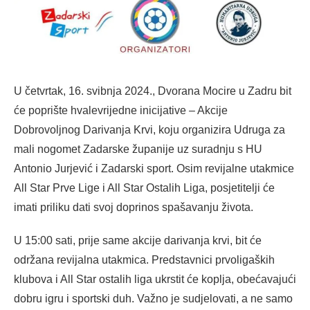
U četvrtak, 16. svibnja 2024., Dvorana Mocire u Zadru bit
će poprište hvalevrijedne inicijative – Akcije
Dobrovoljnog Darivanja Krvi, koju organizira Udruga za
mali nogomet Zadarske županije uz suradnju s HU
Antonio Jurjević i Zadarski sport. Osim revijalne utakmice
All Star Prve Lige i All Star Ostalih Liga, posjetitelji će
imati priliku dati svoj doprinos spašavanju života.
U 15:00 sati, prije same akcije darivanja krvi, bit će
održana revijalna utakmica. Predstavnici prvoligaških
klubova i All Star ostalih liga ukrstit će koplja, obećavajući
dobru igru i sportski duh. Važno je sudjelovati, a ne samo