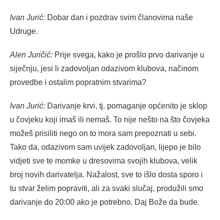
Ivan Jurić:
Dobar dan i pozdrav svim članovima naše
Udruge.
Alen Juričić:
Prije svega, kako je prošlo prvo darivanje u
siječnju, jesi li zadovoljan odazivom klubova, načinom
provedbe i ostalim popratnim stvarima?
Ivan Jurić:
Darivanje krvi, tj. pomaganje općenito je sklop
u čovjeku koji imaš ili nemaš. To nije nešto na što čovjeka
možeš prisiliti nego on to mora sam prepoznati u sebi.
Tako da, odazivom sam uvijek zadovoljan, lijepo je bilo
vidjeti sve te momke u dresovima svojih klubova, velik
broj novih darivatelja. Nažalost, sve to išlo dosta sporo i
tu stvar želim popraviti, ali za svaki slučaj, produžili smo
darivanje do 20:00 ako je potrebno. Daj Bože da bude.