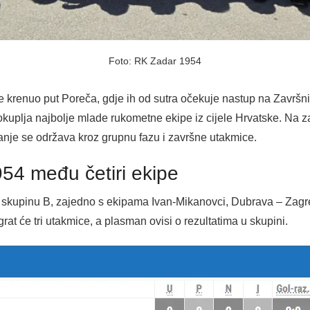
Foto: RK Zadar 1954
 krenuo put Poreča, gdje ih od sutra očekuje nastup na Završn
uplja najbolje mlade rukometne ekipe iz cijele Hrvatske. Na z
canje se održava kroz grupnu fazu i završne utakmice.
54 među četiri ekipe
skupinu B, zajedno s ekipama Ivan-Mikanovci, Dubrava – Zagre
rat će tri utakmice, a plasman ovisi o rezultatima u skupini.