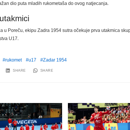
važan dio puta mladih rukometaša do ovog natjecanja.
utakmici
a u Poreču, ekipu Zadra 1954 sutra očekuje prva utakmica skup
stva U17.
rukomet
u17
Zadar 1954
SHARE
SHARE