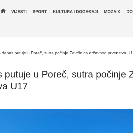
home
VIJESTI
SPORT
KULTURA I DOGAĐAJI
MOZAIK
DO
 danas putuje u Poreč, sutra počinje Završnica državnog prvenstva U
putuje u Poreč, sutra počinje 
va U17