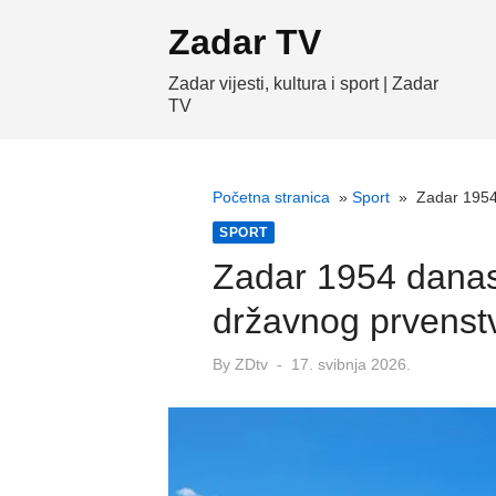
Skip
Zadar TV
to
content
Zadar vijesti, kultura i sport | Zadar
TV
Početna stranica
»
Sport
»
Zadar 1954
SPORT
Zadar 1954 danas 
državnog prvenst
Posted
By
ZDtv
17. svibnja 2026.
on