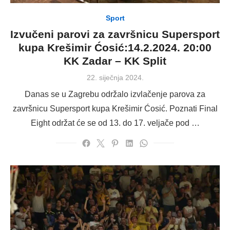
Sport
Izvučeni parovi za završnicu Supersport
kupa Krešimir Ćosić:14.2.2024. 20:00
KK Zadar – KK Split
Posted
22. siječnja 2024.
on
Danas se u Zagrebu održalo izvlačenje parova za
završnicu Supersport kupa Krešimir Ćosić. Poznati Final
Eight održat će se od 13. do 17. veljače pod …