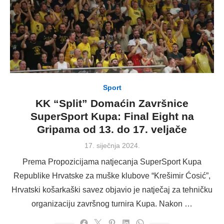
Sport
KK “Split” Domaćin Završnice
SuperSport Kupa: Final Eight na
Gripama od 13. do 17. veljače
Posted
17. siječnja 2024.
on
Prema Propozicijama natjecanja SuperSport Kupa
Republike Hrvatske za muške klubove “Krešimir Ćosić”,
Hrvatski košarkaški savez objavio je natječaj za tehničku
organizaciju završnog turnira Kupa. Nakon …