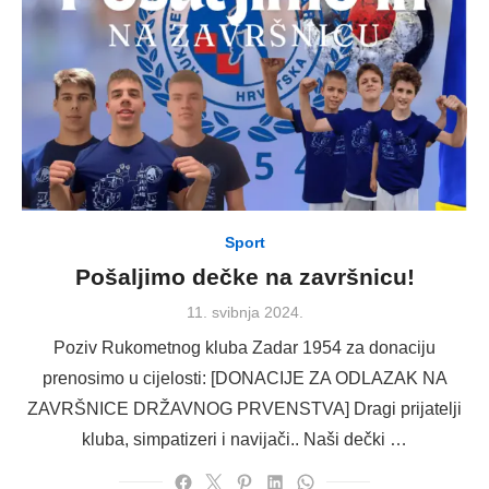
Sport
Pošaljimo dečke na završnicu!
Posted
11. svibnja 2024.
on
Poziv Rukometnog kluba Zadar 1954 za donaciju
prenosimo u cijelosti: [DONACIJE ZA ODLAZAK NA
ZAVRŠNICE DRŽAVNOG PRVENSTVA] Dragi prijatelji
kluba, simpatizeri i navijači.. Naši dečki …