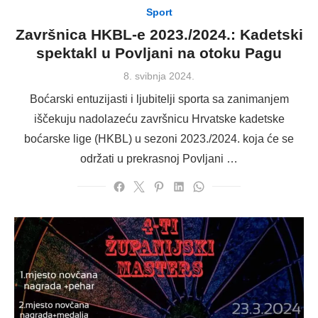
Sport
Završnica HKBL-e 2023./2024.: Kadetski
spektakl u Povljani na otoku Pagu
Posted
8. svibnja 2024.
on
Boćarski entuzijasti i ljubitelji sporta sa zanimanjem
iščekuju nadolazeću završnicu Hrvatske kadetske
boćarske lige (HKBL) u sezoni 2023./2024. koja će se
održati u prekrasnoj Povljani …