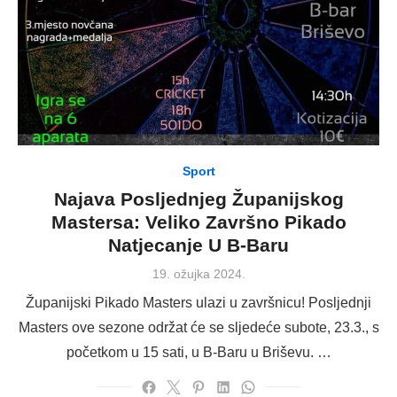
Sport
Najava Posljednjeg Županijskog
Mastersa: Veliko Završno Pikado
Natjecanje U B-Baru
Posted
19. ožujka 2024.
on
Županijski Pikado Masters ulazi u završnicu! Posljednji
Masters ove sezone održat će se sljedeće subote, 23.3., s
početkom u 15 sati, u B-Baru u Briševu. …