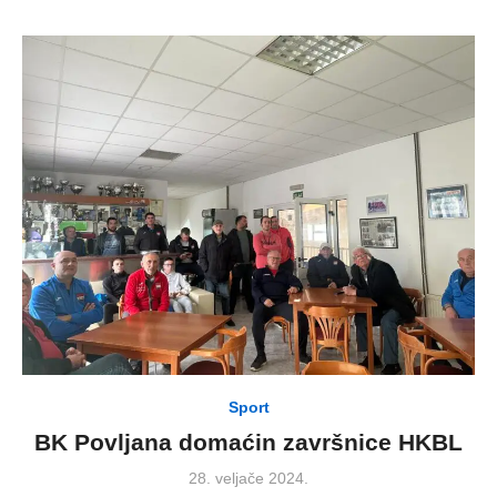
Sport
BK Povljana domaćin završnice HKBL
Posted
28. veljače 2024.
on