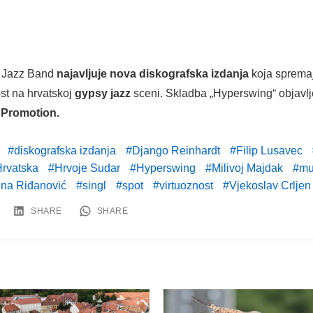
 Jazz Band
najavljuje nova diskografska izdanja
koja spremaj
st na hrvatskoj
gypsy
jazz
sceni. Skladba „Hyperswing“ objavlj
 Promotion
.
diskografska izdanja
Django Reinhardt
Filip Lusavec
rvatska
Hrvoje Sudar
Hyperswing
Milivoj Majdak
mu
ena Riđanović
singl
spot
virtuoznost
Vjekoslav Crljen
SHARE
SHARE