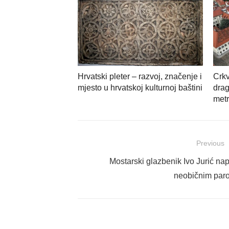
Hrvatski pleter – razvoj, značenje i
Crkv
mjesto u hrvatskoj kulturnoj baštini
drag
met
Navigacija
Previous
objava
Previous
Mostarski glazbenik Ivo Jurić na
post:
neobičnim par