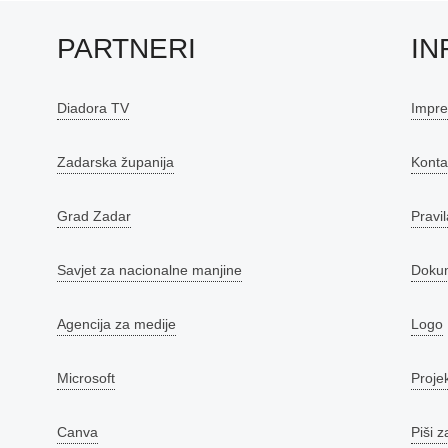
PARTNERI
IN
Diadora TV
Impr
Zadarska županija
Konta
Grad Zadar
Pravil
Savjet za nacionalne manjine
Doku
Agencija za medije
Logo
Microsoft
Proje
Canva
Piši z