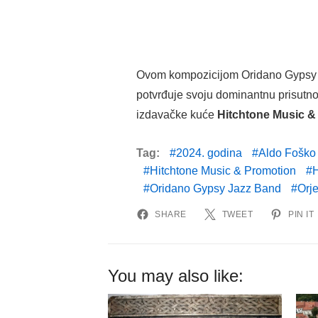
Ovom kompozicijom Oridano Gypsy
potvrđuje svoju dominantnu prisutno
izdavačke kuće
Hitchtone Music &
Tag:
2024. godina
Aldo Foško
Hitchtone Music & Promotion
H
Oridano Gypsy Jazz Band
Orj
SHARE
TWEET
PIN IT
You may also like: