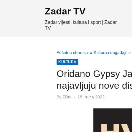
Skip
Zadar TV
to
content
Zadar vijesti, kultura i sport | Zadar
TV
Početna stranica
»
Kultura i događaji
»
KULTURA
Oridano Gypsy Ja
najavljuju nove d
Posted
By
ZDtv
18. rujna 2023.
on