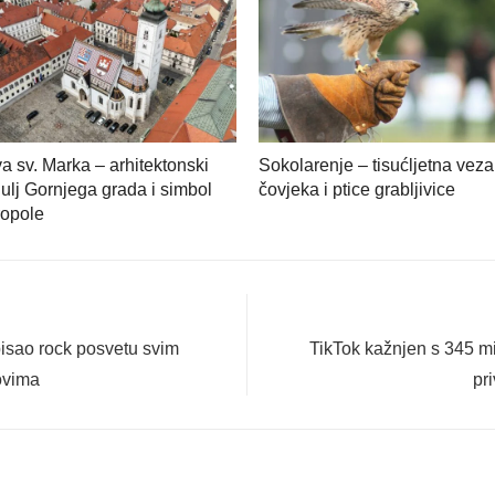
a sv. Marka – arhitektonski
Sokolarenje – tisućljetna veza
ulj Gornjega grada i simbol
čovjeka i ptice grabljivice
ropole
Next
pisao rock posvetu svim
TikTok kažnjen s 345 mi
post:
ovima
pr