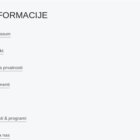
FORMACIJE
essum
kt
a prvatnosti
menti
kti & programi
a nas