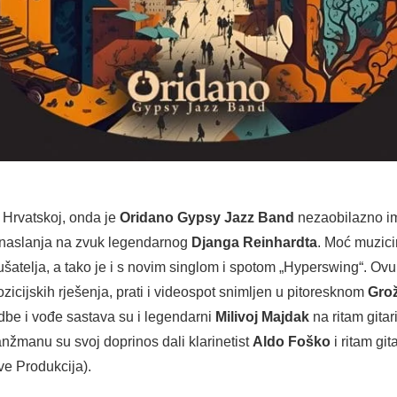
 Hrvatskoj, onda je
Oridano Gypsy Jazz Band
nezaobilazno im
 naslanja na zvuk legendarnog
Djanga Reinhardta
. Moć muzici
ušatelja, a tako je i s novim singlom i spotom „Hyperswing“. Ovu
zicijskih rješenja, prati i videospot snimljen u pitoresknom
Gro
dbe i vođe sastava su i legendarni
Milivoj Majdak
na ritam gitar
anžmanu su svoj doprinos dali klarinetist
Aldo Foško
i ritam git
ve Produkcija).