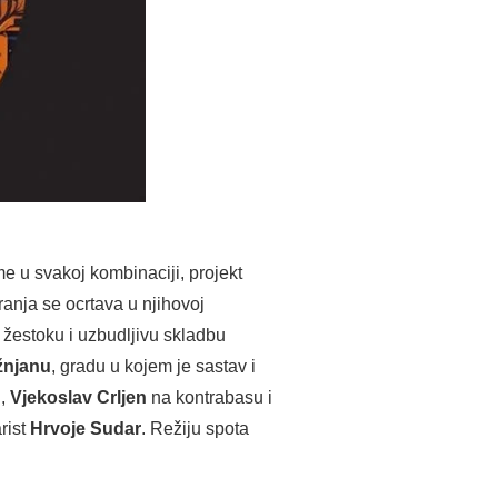
e u svakoj kombinaciji, projekt
ranja se ocrtava u njihovoj
 žestoku i uzbudljivu skladbu
žnjanu
, gradu u kojem je sastav i
i,
Vjekoslav Crljen
na kontrabasu i
arist
Hrvoje Sudar
. Režiju spota