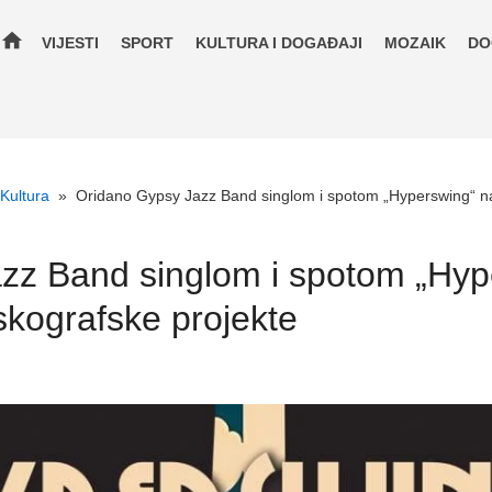
home
VIJESTI
SPORT
KULTURA I DOGAĐAJI
MOZAIK
DO
Kultura
»
Oridano Gypsy Jazz Band singlom i spotom „Hyperswing“ naj
zz Band singlom i spotom „Hyp
iskografske projekte