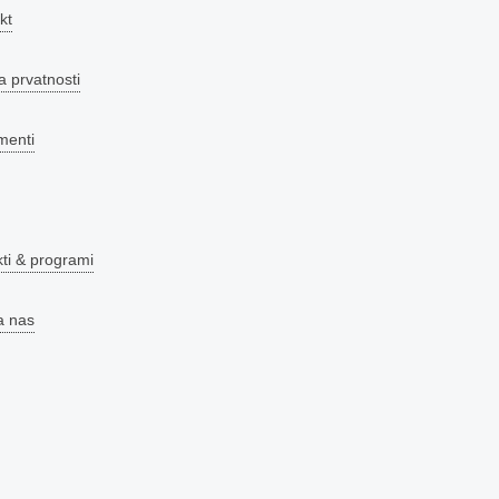
kt
a prvatnosti
menti
kti & programi
a nas