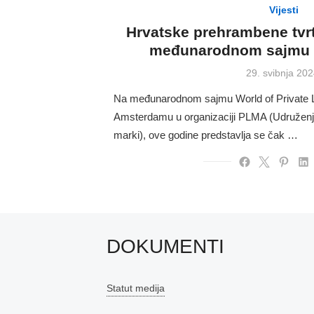
Vijesti
Hrvatske prehrambene tv
međunarodnom sajmu 
Posted
29. svibnja 202
on
Na međunarodnom sajmu World of Private La
Amsterdamu u organizaciji PLMA (Udruženja
marki), ove godine predstavlja se čak …
DOKUMENTI
Statut medija