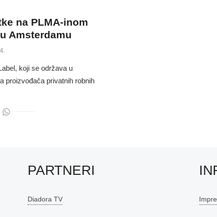
rtke na PLMA-inom
u Amsterdamu
4.
bel, koji se održava u
 proizvođača privatnih robnih
PARTNERI
IN
Diadora TV
Impr