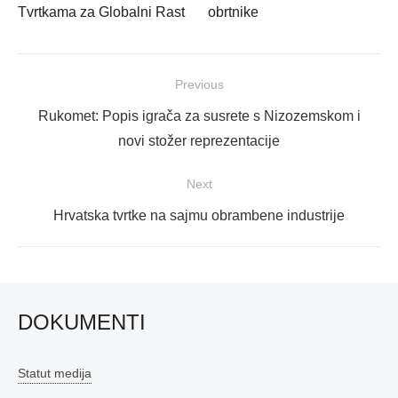
Tvrtkama za Globalni Rast
obrtnike
Navigacija
Previous
objava
Previous
Rukomet: Popis igrača za susrete s Nizozemskom i
post:
novi stožer reprezentacije
Next
Next
Hrvatska tvrtke na sajmu obrambene industrije
post:
DOKUMENTI
Statut medija