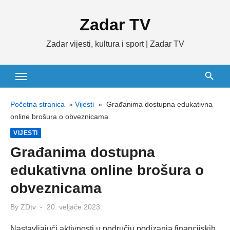
Skip
Zadar TV
to
content
Zadar vijesti, kultura i sport | Zadar TV
Početna stranica
»
Vijesti
»
Građanima dostupna edukativna
online brošura o obveznicama
VIJESTI
Građanima dostupna
edukativna online brošura o
obveznicama
Posted
By
ZDtv
20. veljače 2023.
on
Nastavljajući aktivnosti u području podizanja financijskih