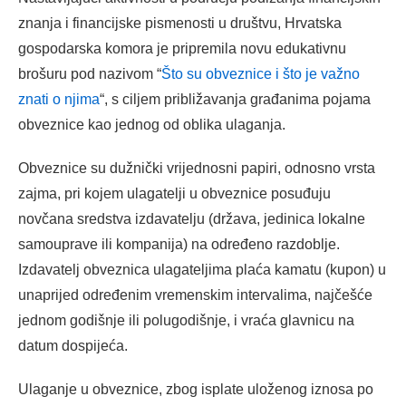
znanja i financijske pismenosti u društvu, Hrvatska
gospodarska komora je pripremila novu edukativnu
brošuru pod nazivom “
Što su obveznice i što je važno
znati o njima
“, s ciljem približavanja građanima pojama
obveznice kao jednog od oblika ulaganja.
Obveznice su dužnički vrijednosni papiri, odnosno vrsta
zajma, pri kojem ulagatelji u obveznice posuđuju
novčana sredstva izdavatelju (država, jedinica lokalne
samouprave ili kompanija) na određeno razdoblje.
Izdavatelj obveznica ulagateljima plaća kamatu (kupon) u
unaprijed određenim vremenskim intervalima, najčešće
jednom godišnje ili polugodišnje, i vraća glavnicu na
datum dospijeća.
Ulaganje u obveznice, zbog isplate uloženog iznosa po