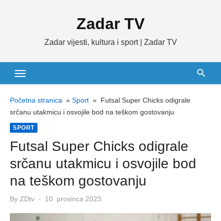
Skip
Zadar TV
to
content
Zadar vijesti, kultura i sport | Zadar TV
Početna stranica
»
Sport
»
Futsal Super Chicks odigrale
srčanu utakmicu i osvojile bod na teškom gostovanju
SPORT
Futsal Super Chicks odigrale
srčanu utakmicu i osvojile bod
na teškom gostovanju
Posted
By
ZDtv
10. prosinca 2023.
on