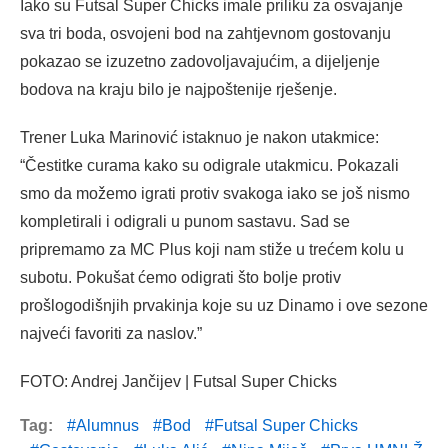
Iako su Futsal Super Chicks imale priliku za osvajanje
sva tri boda, osvojeni bod na zahtjevnom gostovanju
pokazao se izuzetno zadovoljavajućim, a dijeljenje
bodova na kraju bilo je najpoštenije rješenje.
Trener Luka Marinović istaknuo je nakon utakmice:
“Čestitke curama kako su odigrale utakmicu. Pokazali
smo da možemo igrati protiv svakoga iako se još nismo
kompletirali i odigrali u punom sastavu. Sad se
pripremamo za MC Plus koji nam stiže u trećem kolu u
subotu. Pokušat ćemo odigrati što bolje protiv
prošlogodišnjih prvakinja koje su uz Dinamo i ove sezone
najveći favoriti za naslov.”
FOTO: Andrej Jančijev | Futsal Super Chicks
Tag:
Alumnus
Bod
Futsal Super Chicks