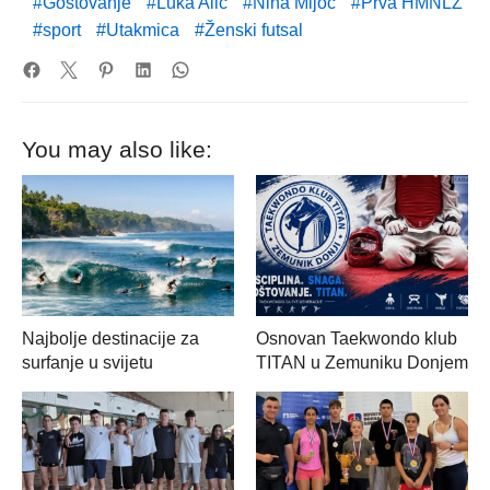
Gostovanje
Luka Alić
Nina Mijoč
Prva HMNLŽ
sport
Utakmica
Ženski futsal
You may also like:
Najbolje destinacije za
Osnovan Taekwondo klub
surfanje u svijetu
TITAN u Zemuniku Donjem