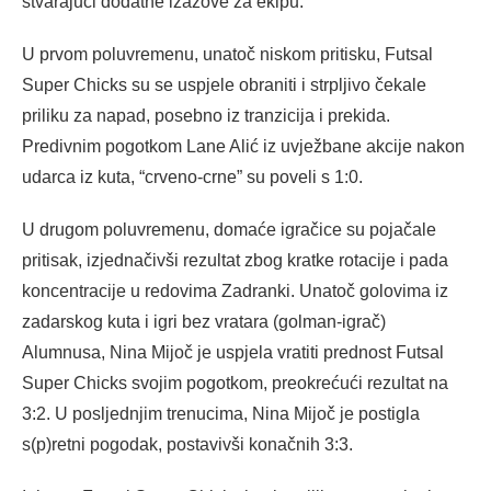
stvarajući dodatne izazove za ekipu.
U prvom poluvremenu, unatoč niskom pritisku, Futsal
Super Chicks su se uspjele obraniti i strpljivo čekale
priliku za napad, posebno iz tranzicija i prekida.
Predivnim pogotkom Lane Alić iz uvježbane akcije nakon
udarca iz kuta, “crveno-crne” su poveli s 1:0.
U drugom poluvremenu, domaće igračice su pojačale
pritisak, izjednačivši rezultat zbog kratke rotacije i pada
koncentracije u redovima Zadranki. Unatoč golovima iz
zadarskog kuta i igri bez vratara (golman-igrač)
Alumnusa, Nina Mijoč je uspjela vratiti prednost Futsal
Super Chicks svojim pogotkom, preokrećući rezultat na
3:2. U posljednjim trenucima, Nina Mijoč je postigla
s(p)retni pogodak, postavivši konačnih 3:3.