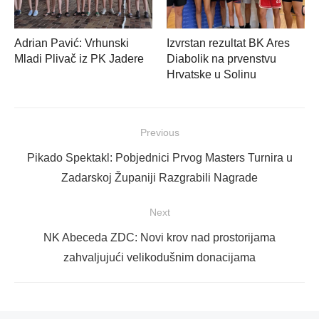
Adrian Pavić: Vrhunski
Izvrstan rezultat BK Ares
Mladi Plivač iz PK Jadere
Diabolik na prvenstvu
Hrvatske u Solinu
Navigacija
Previous
objava
Previous
Pikado Spektakl: Pobjednici Prvog Masters Turnira u
post:
Zadarskoj Županiji Razgrabili Nagrade
Next
Next
NK Abeceda ZDC: Novi krov nad prostorijama
post:
zahvaljujući velikodušnim donacijama