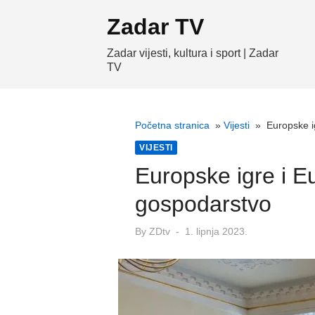
Skip
Zadar TV
to
content
Zadar vijesti, kultura i sport | Zadar
TV
Početna stranica
»
Vijesti
»
Europske ig
VIJESTI
Europske igre i Eur
gospodarstvo
Posted
By
ZDtv
1. lipnja 2023.
on