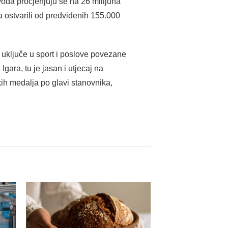
voda procjenjuju se na 26 milijuna
ja ostvarili od predviđenih 155.000
i uključe u sport i poslove povezane
ara, tu je jasan i utjecaj na
kih medalja po glavi stanovnika,