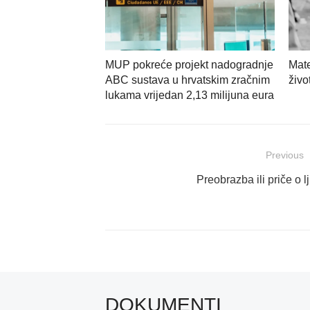
MUP pokreće projekt nadogradnje
Mate
ABC sustava u hrvatskim zračnim
živo
lukama vrijedan 2,13 milijuna eura
Navigacija
Previous
objava
Previous
Preobrazba ili priče o lj
post:
DOKUMENTI