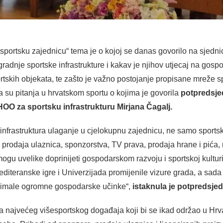
 u sportsku zajednicu“ tema je o kojoj se danas govorilo na sjedn
izgradnje sportske infrastrukture i kakav je njihov utjecaj na gosp
portskih objekata, te zašto je važno postojanje propisane mreže 
 su pitanja u hrvatskom sportu o kojima je govorila
potpredsjed
HOO za sportsku infrastrukturu Mirjana Čagalj.
 infrastruktura ulaganje u cjelokupnu zajednicu, ne samo sportsk
su prodaja ulaznica, sponzorstva, TV prava, prodaja hrane i pića, 
i mogu uvelike doprinijeti gospodarskom razvoju i sportskoj kult
Mediteranske igre i Univerzijada promijenile vizure grada, a sada
bi imale ogromne gospodarske učinke“,
istaknula je potpredsje
ija najvećeg višesportskog događaja koji bi se ikad održao u H