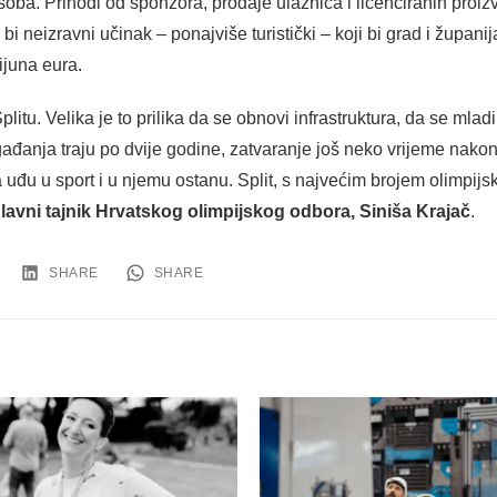
oba. Prihodi od sponzora, prodaje ulaznica i licenciranih proiz
bi neizravni učinak – ponajviše turistički – koji bi grad i župani
ijuna eura.
itu. Velika je to prilika da se obnovi infrastruktura, da se mlad
anja traju po dvije godine, zatvaranje još neko vrijeme nakon Ig
 uđu u sport i u njemu ostanu. Split, s najvećim brojem olimpijs
glavni tajnik Hrvatskog olimpijskog odbora, Siniša Krajač
.
SHARE
SHARE