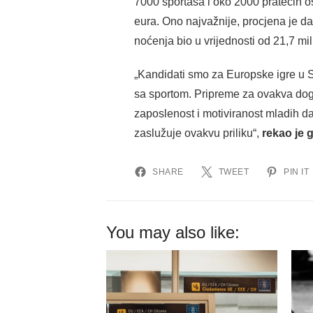
7000 sportaša i oko 2000 pratećih os
eura. Ono najvažnije, procjena je da 
noćenja bio u vrijednosti od 21,7 mil
„Kandidati smo za Europske igre u Spl
sa sportom. Pripreme za ovakva događ
zaposlenost i motiviranost mladih da
zaslužuje ovakvu priliku“,
rekao je 
SHARE
TWEET
PIN IT
You may also like: