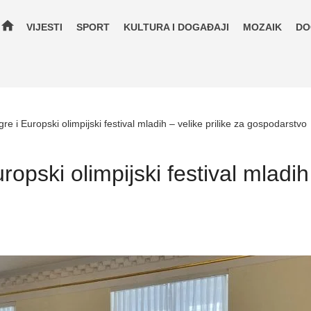
home
VIJESTI
SPORT
KULTURA I DOGAĐAJI
MOZAIK
DO
re i Europski olimpijski festival mladih – velike prilike za gospodarstvo
opski olimpijski festival mladih 