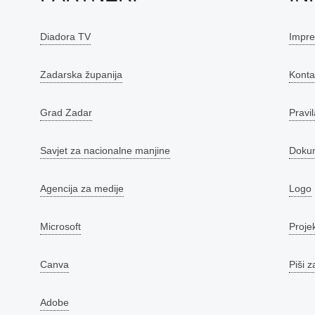
Diadora TV
Impr
Zadarska županija
Konta
Grad Zadar
Pravil
Savjet za nacionalne manjine
Doku
Agencija za medije
Logo
Microsoft
Proje
Canva
Piši z
Adobe