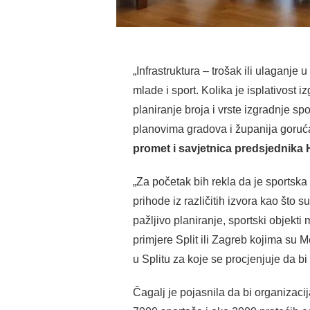
„Infrastruktura – trošak ili ulaganje
mlade i sport. Kolika je isplativost 
planiranje broja i vrste izgradnje s
planovima gradova i županija goruća
promet i savjetnica predsjednika 
„Za početak bih rekla da je sportska
prihode iz različitih izvora kao što 
pažljivo planiranje, sportski objekt
primjere Split ili Zagreb kojima su 
u Splitu za koje se procjenjuje da 
Čagalj je pojasnila da bi organizac