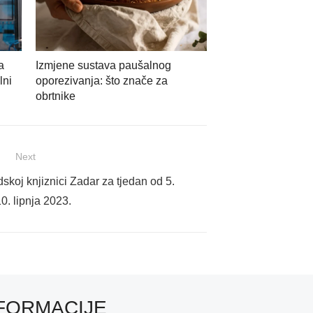
a
Izmjene sustava paušalnog
lni
oporezivanja: što znače za
obrtnike
Next
koj knjiznici Zadar za tjedan od 5.
0. lipnja 2023.
FORMACIJE