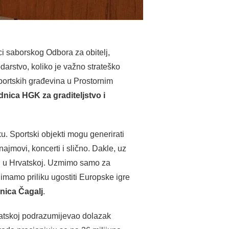
ici saborskog Odbora za obitelj,
odarstvo, koliko je važno strateško
sportskih građevina u Prostornim
nica HGK za graditeljstvo i
u. Sportski objekti mogu generirati
najmovi, koncerti i slično. Dakle, uz
uri u Hrvatskoj. Uzmimo samo za
 imamo priliku ugostiti Europske igre
dnica Čagalj
.
rvatskoj podrazumijevao dolazak