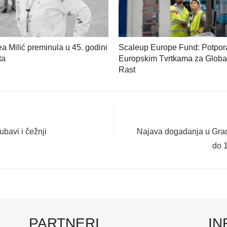
a Milić preminula u 45. godini
Scaleup Europe Fund: Potpor
ta
Europskim Tvrtkama za Globa
Rast
Next
ubavi i čežnji
Najava dogadanja u Grads
post:
do 1
PARTNERI
IN