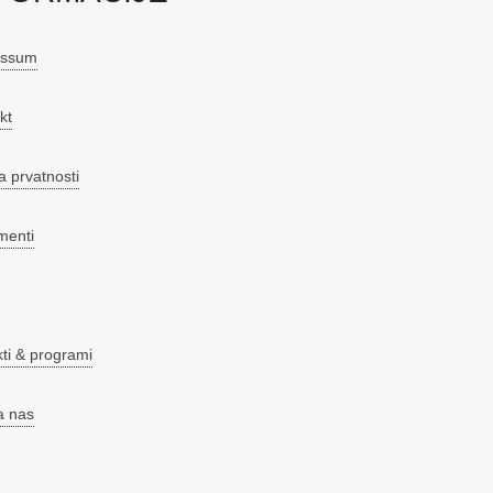
essum
kt
a prvatnosti
menti
kti & programi
a nas