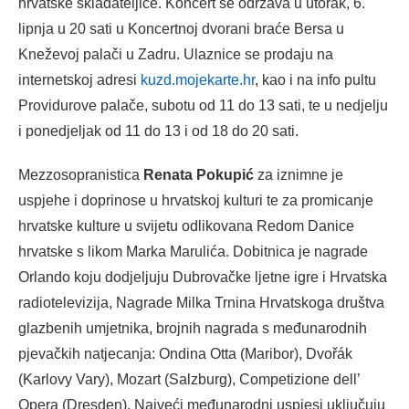
hrvatske skladateljice. Koncert se održava u utorak, 6.
lipnja u 20 sati u Koncertnoj dvorani braće Bersa u
Kneževoj palači u Zadru. Ulaznice se prodaju na
internetskoj adresi
kuzd.mojekarte.hr
, kao i na info pultu
Providurove palače, subotu od 11 do 13 sati, te u nedjelju
i ponedjeljak od 11 do 13 i od 18 do 20 sati.
Mezzosopranistica
Renata Pokupić
za iznimne je
uspjehe i doprinose u hrvatskoj kulturi te za promicanje
hrvatske kulture u svijetu odlikovana Redom Danice
hrvatske s likom Marka Marulića. Dobitnica je nagrade
Orlando koju dodjeljuju Dubrovačke ljetne igre i Hrvatska
radiotelevizija, Nagrade Milka Trnina Hrvatskoga društva
glazbenih umjetnika, brojnih nagrada s međunarodnih
pjevačkih natjecanja: Ondina Otta (Maribor), Dvořák
(Karlovy Vary), Mozart (Salzburg), Competizione dell’
Opera (Dresden). Najveći međunarodni uspjesi uključuju