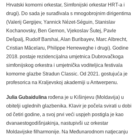
Hrvatski komorni orkestar, Simfonijski orkestar HRT-a i
drugi). Do sada je surađivala s mnogobrojnim dirigentima
(Valerij Gergijev, Yannick Nézet-Séguin, Stanislav
Kochanovsky, Ben Gernon, Vjekoslav Šutej, Pavle
Dešpalj, Rudolf Barshai, Alan Buribayev, Marc Albrecht,
Cristian Măcelaru, Philippe Herreweghe i drugi). Godine
2018. postaje rezidencijalna umjetnica Dubrovačkoga
simfonijskog orkestra i umjetnička voditeljica festivala
komorne glazbe Stradun Classic. Od 2021. gostujuća je
profesorica na Kraljevskoj akademiji u Antwerpenu.
Julia Gubaidulina
rođena je u Kišinjevu (Moldavija) u
obitelji uglednih glazbenika. Klavir je počela svirati u dobi
od četiri godine, a svoj prvi veći uspjeh postigla je kao
dvanaestogodišnjakinja, nastupivši uz orkestar
Moldavijske filharmonije. Na Međunarodnom natjecanju