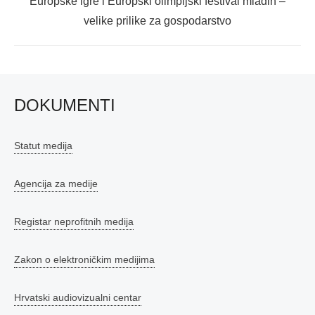
Next
Europske igre i Europski olimpijski festival mladih –
post:
velike prilike za gospodarstvo
DOKUMENTI
Statut medija
Agencija za medije
Registar neprofitnih medija
Zakon o elektroničkim medijima
Hrvatski audiovizualni centar