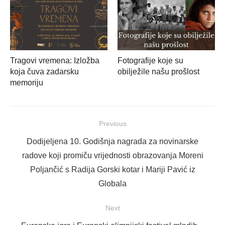
Tragovi vremena: Izložba
Fotografije koje su
koja čuva zadarsku
obilježile našu prošlost
memoriju
Navigacija
Previous
objava
Previous
Dodijeljena 10. Godišnja nagrada za novinarske
post:
radove koji promiču vrijednosti obrazovanja Moreni
Poljančić s Radija Gorski kotar i Mariji Pavić iz
Globala
Next