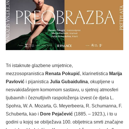
Tri istaknute glazbene umjetnice,
mezzosopranistica
Renata Pokupić
, klarinetistica
Marija
Pavlović
i pijanistica
Julia Gubaidulina
, okupljene u
nesvakidašnjem komornom sastavu, u sjetnoj atmosferi
ljubavnih i čeznutljivih raspoloženja izvest će djela L.
Spohra, W. A. Mozarta, G. Meyerbeera, R. Schumanna, F.
Schuberta, kao i
Dore Pejačević
(1885. – 1923.), i to u
godini u kojoj se obilježava 100. obljetnica smrti značajne