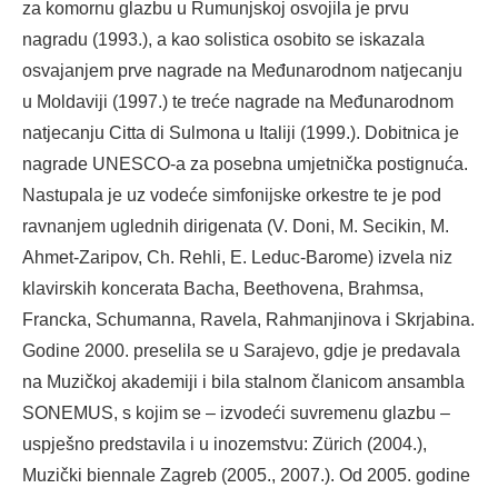
za komornu glazbu u Rumunjskoj osvojila je prvu
nagradu (1993.), a kao solistica osobito se iskazala
osvajanjem prve nagrade na Međunarodnom natjecanju
u Moldaviji (1997.) te treće nagrade na Međunarodnom
natjecanju Citta di Sulmona u Italiji (1999.). Dobitnica je
nagrade UNESCO-a za posebna umjetnička postignuća.
Nastupala je uz vodeće simfonijske orkestre te je pod
ravnanjem uglednih dirigenata (V. Doni, M. Secikin, M.
Ahmet-Zaripov, Ch. Rehli, E. Leduc-Barome) izvela niz
klavirskih koncerata Bacha, Beethovena, Brahmsa,
Francka, Schumanna, Ravela, Rahmanjinova i Skrjabina.
Godine 2000. preselila se u Sarajevo, gdje je predavala
na Muzičkoj akademiji i bila stalnom članicom ansambla
SONEMUS, s kojim se – izvodeći suvremenu glazbu –
uspješno predstavila i u inozemstvu: Zürich (2004.),
Muzički biennale Zagreb (2005., 2007.). Od 2005. godine