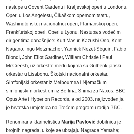
nastupe u Covent Gardenu i Kraljevskoj operi u Londonu,
Operi u Los Angelesu, Čikaškom opernom teatru,
Washingtonskoj nacionalnoj operi, Flamanskoj operi,
Frankfurtskoj operi, Operi u Lyonu. Nastupa s vodećim
dirigentima današnjice: Kurt Masur, Kazushi Ōno, Kent
Nagano, Ingo Metzmacher, Yannick Nézet-Séguin, Fabio
Biondi, John Eliot Gardiner, William Christie i Paul
McCreesh, uz orkestre među kojima su Gulbenkijanski
orkestar u Lisabonu, Škotski nacionalni orkestar,
Simfonijski orkestar iz Melbournea i Njemačkim
simfonijskim orkestrom iz Berlina. Snima za Naxos, BBC
Opus Arte i Hyperion Records, a od 2003. najizvođenija
je hrvatska umjetnica na Trećem programu radija BBC.
Renomirana klarinetistica
Marija Pavlović
dobitnica je
brojnih nagrada, u koje se ubrajaju Nagrada Yamaha;