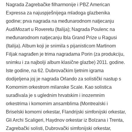
Nagrada Zagrebačke filharmonije i PBZ American
Expressa za najuspješnijega mladoga glazbenika
godine; prva nagrada na međunarodnom natjecanju
AudiMozart u Roveretu (Italija); Nagrada Poulenc na
međunarodnom natjecanju Ibla Grand Prize u Ragusi
(Italija). Album koji je snimila s pijanisticom Martinom
Filjak nagrađen je trima nagradama Porin (za produkciju,
snimku i za najbolji album klasične glazbe) 2011. godine.
Iste godine, na 62. Dubrovačkim ljetnim igrama
dodijeljena joj je nagrada Orlando za solistički nastup s
Komornim orkestrom milanske Scale. Kao solistica
surađivala je s uglednim hrvatskim i inozemnim
orkestrima i komornim ansamblima (Montrealski i
Briselski komorni orkestar, Flandrijski simfonijski orkestar,
Gli Archi Scaligeri, Haydnov orkestar iz Bolzana i Trenta,
Zagrebački solisti, Dubrovački simfonijski orkestar,