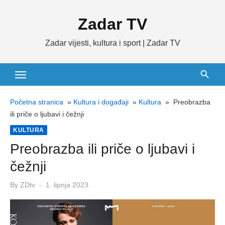
Skip
Zadar TV
to
content
Zadar vijesti, kultura i sport | Zadar TV
Početna stranica
»
Kultura i događaji
»
Kultura
»
Preobrazba
ili priče o ljubavi i čežnji
KULTURA
Preobrazba ili priče o ljubavi i
čežnji
Posted
By
ZDtv
1. lipnja 2023.
on