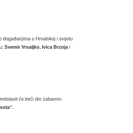
o događanjima u Hrvatskoj i svijetu
ju:
Svemir Vrsaljko, Ivica Brzoja
i
predstavit će treći dio zabavno-
ivota“.