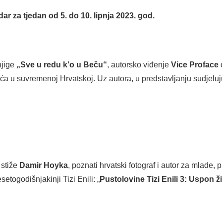
ar za tjedan od 5. do 10. lipnja 2023. god.
njige
„Sve u redu k’o u Beču“
, autorsko viđenje
Vice Proface
ća u suvremenoj Hrvatskoj. Uz autora, u predstavljanju sudjelu
 stiže
Damir Hoyka
, poznati hrvatski fotograf i autor za mlade, 
togodišnjakinji Tizi Enili: „
Pustolovine Tizi Enili 3: Uspon ž