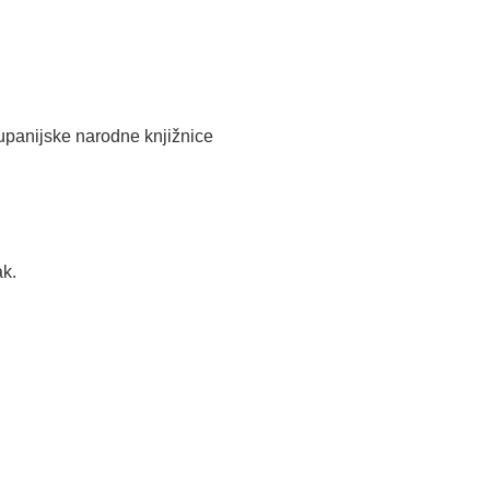
županijske narodne knjižnice
ak.