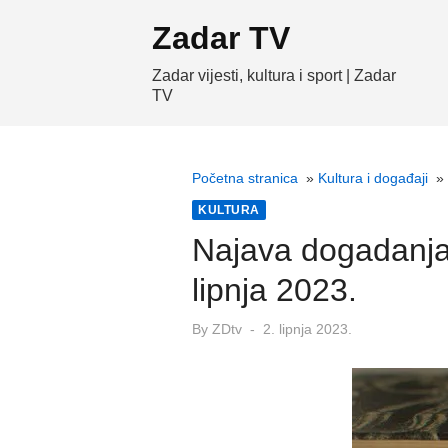
Skip
Zadar TV
to
content
Zadar vijesti, kultura i sport | Zadar
TV
Početna stranica
»
Kultura i događaji
»
KULTURA
Najava dogadanja 
lipnja 2023.
Posted
By
ZDtv
2. lipnja 2023.
on