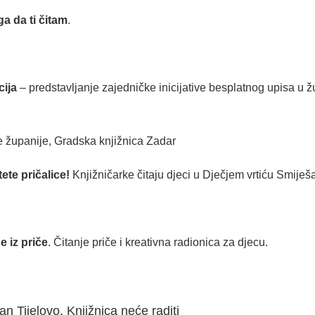
ga da ti čitam
.
cija
– predstavljanje zajedničke inicijative besplatnog upisa u 
e županije, Gradska knjižnica Zadar
ete pričalice!
Knjižničarke čitaju djeci u Dječjem vrtiću Smiješ
e iz priče
. Čitanje priče i kreativna radionica za djecu.
dan Tijelovo, Knjižnica neće raditi