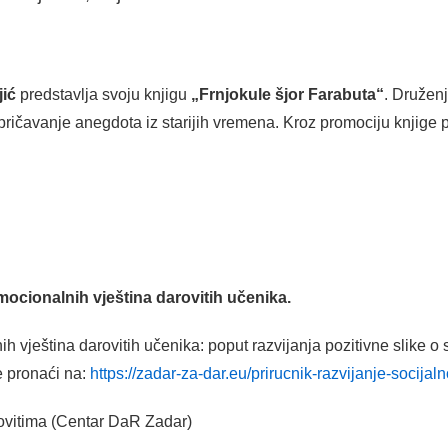
jić
predstavlja svoju knjigu
„Frnjokule šjor Farabuta“
. Družen
pričavanje anegdota iz starijih vremena. Kroz promociju knjige 
ocionalnih vještina darovitih učenika.
 vještina darovitih učenika: poput razvijanja pozitivne slike o
 pronaći na:
https://zadar-za-dar.eu/prirucnik-razvijanje-socija
rovitima (Centar DaR Zadar)