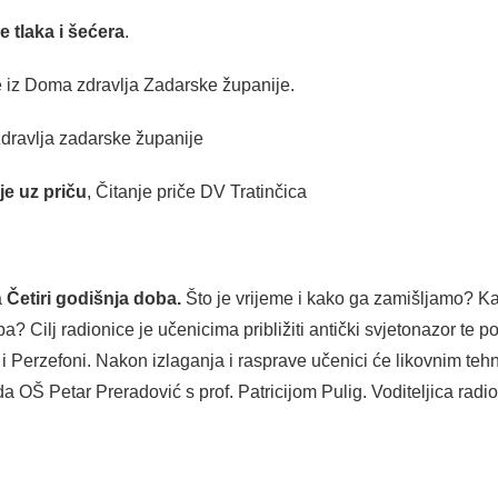
e tlaka i šećera
.
e iz Doma zdravlja Zadarske županije.
zdravlja zadarske županije
e uz priču
, Čitanje priče DV Tratinčica
a
Četiri godišnja doba.
Što je vrijeme i kako ga zamišljamo? Kak
? Cilj radionice je učenicima približiti antički svjetonazor te 
i Perzefoni. Nakon izlaganja i rasprave učenici će likovnim tehn
a OŠ Petar Preradović s prof. Patricijom Pulig. Voditeljica radi