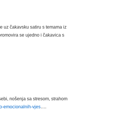
je uz čakavsku satiru s temama iz
promovira se ujedno i čakavica s
 sebi, nošenja sa stresom, strahom
lno-emocionalnih-vjes
….