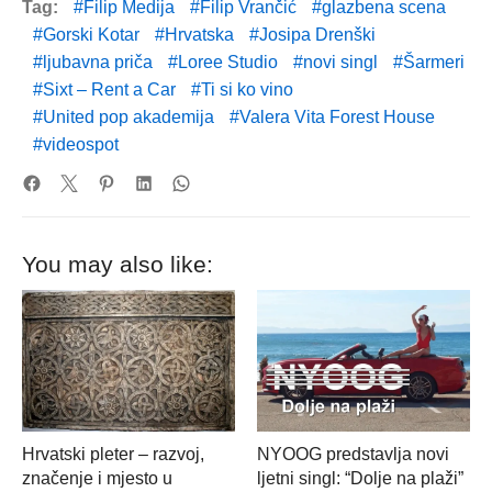
Tag:
Filip Medija
Filip Vrančić
glazbena scena
Gorski Kotar
Hrvatska
Josipa Drenški
ljubavna priča
Loree Studio
novi singl
Šarmeri
Sixt – Rent a Car
Ti si ko vino
United pop akademija
Valera Vita Forest House
videospot
You may also like:
Hrvatski pleter – razvoj,
NYOOG predstavlja novi
značenje i mjesto u
ljetni singl: “Dolje na plaži”