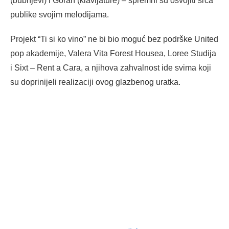
(bubnjevi) i Goran (klavijature) – spremni su osvojiti srca
publike svojim melodijama.
Projekt “Ti si ko vino” ne bi bio moguć bez podrške United
pop akademije, Valera Vita Forest Housea, Loree Studija
i Sixt – Rent a Cara, a njihova zahvalnost ide svima koji
su doprinijeli realizaciji ovog glazbenog uratka.