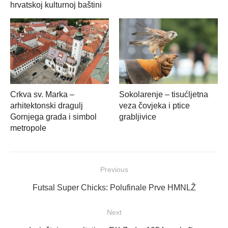
hrvatskoj kulturnoj baštini
Crkva sv. Marka –
Sokolarenje – tisućljetna
arhitektonski dragulj
veza čovjeka i ptice
Gornjega grada i simbol
grabljivice
metropole
Navigacija
Previous
objava
Previous
Futsal Super Chicks: Polufinale Prve HMNLŽ
post:
Next