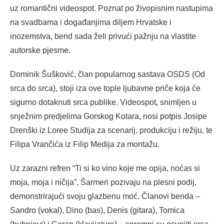
uz romantični videospot. Poznat po živopisnim nastupima
na svadbama i događanjima diljem Hrvatske i
inozemstva, bend sada želi privući pažnju na vlastite
autorske pjesme.
Dominik Šušković, član popularnog sastava OSDS (Od
srca do srca), stoji iza ove tople ljubavne priče koja će
sigurno dotaknuti srca publike. Videospot, snimljen u
snježnim predjelima Gorskog Kotara, nosi potpis Josipe
Drenški iz Loree Studija za scenarij, produkciju i režiju, te
Filipa Vrančića iz Filip Medija za montažu.
Uz zarazni refren “Ti si ko vino koje me opija, noćas si
moja, moja i ničija”, Šarmeri pozivaju na plesni podij,
demonstrirajući svoju glazbenu moć. Članovi benda –
Sandro (vokal), Dino (bas), Denis (gitara), Tomica