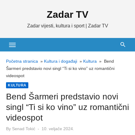
Skip
Zadar TV
to
content
Zadar vijesti, kultura i sport | Zadar TV
Početna stranica
»
Kultura i događaji
»
Kultura
»
Bend
Šarmeri predstavio novi singl “Ti si ko vino” uz romantični
videospot
KULTURA
Bend Šarmeri predstavio novi
singl “Ti si ko vino” uz romantični
videospot
Posted
By
Senad Tokić
10. veljače 2024.
on