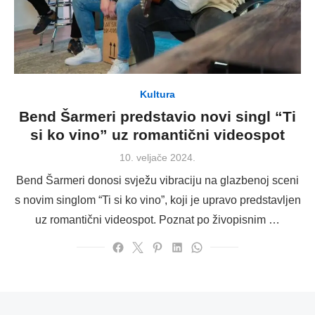
Kultura
Bend Šarmeri predstavio novi singl “Ti
si ko vino” uz romantični videospot
Posted
10. veljače 2024.
on
Bend Šarmeri donosi svježu vibraciju na glazbenoj sceni
s novim singlom “Ti si ko vino”, koji je upravo predstavljen
uz romantični videospot. Poznat po živopisnim …