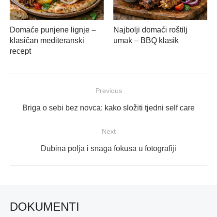
Domaće punjene lignje –
Najbolji domaći roštilj
klasičan mediteranski
umak – BBQ klasik
recept
Navigacija
Previous
objava
Previous
Briga o sebi bez novca: kako složiti tjedni self care
post:
Next
Next
Dubina polja i snaga fokusa u fotografiji
post:
DOKUMENTI