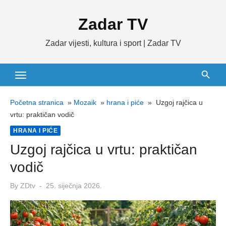
Skip
Zadar TV
to
content
Zadar vijesti, kultura i sport | Zadar TV
Početna stranica
»
Mozaik
»
hrana i piće
»
Uzgoj rajčica u
vrtu: praktičan vodič
HRANA I PIĆE
Uzgoj rajčica u vrtu: praktičan
vodič
Posted
By
ZDtv
25. siječnja 2026.
on