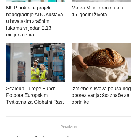
MUP pokreće projekt
Matea Milić preminula u
nadogradnje ABC sustava
45. godini života
u hrvatskim zračnim
lukama vrijedan 2,13
milijuna eura
Scaleup Europe Fund:
Izmjene sustava paušalnog
Potpora Europskim
oporezivanja: što znače za
Tvrtkama za Globalni Rast
obrtnike
Navigacija
Previous
objava