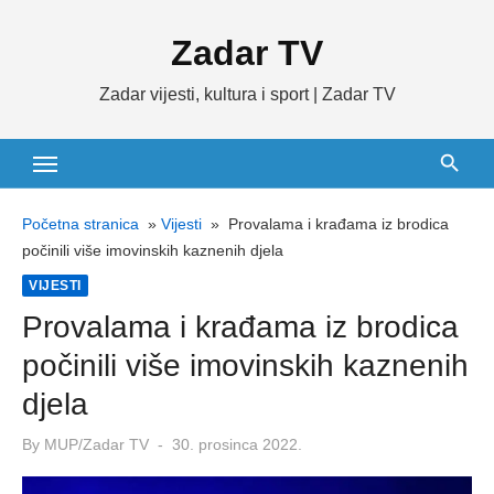
Skip
Zadar TV
to
content
Zadar vijesti, kultura i sport | Zadar TV
Početna stranica
»
Vijesti
»
Provalama i krađama iz brodica
počinili više imovinskih kaznenih djela
VIJESTI
Provalama i krađama iz brodica
počinili više imovinskih kaznenih
djela
Posted
By
MUP/Zadar TV
30. prosinca 2022.
on