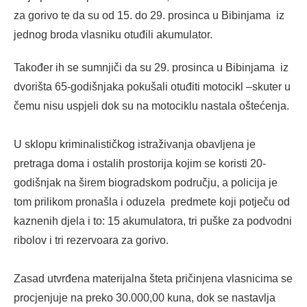
za gorivo te da su od 15. do 29. prosinca u Bibinjama iz
jednog broda vlasniku otuđili akumulator.
Također ih se sumnjiči da su 29. prosinca u Bibinjama iz
dvorišta 65-godišnjaka pokušali otuđiti motocikl –skuter u
čemu nisu uspjeli dok su na motociklu nastala oštećenja.
U sklopu kriminalističkog istraživanja obavljena je
pretraga doma i ostalih prostorija kojim se koristi 20-
godišnjak na širem biogradskom području, a policija je
tom prilikom pronašla i oduzela predmete koji potječu od
kaznenih djela i to: 15 akumulatora, tri puške za podvodni
ribolov i tri rezervoara za gorivo.
Zasad utvrđena materijalna šteta pričinjena vlasnicima se
procjenjuje na preko 30.000,00 kuna, dok se nastavlja