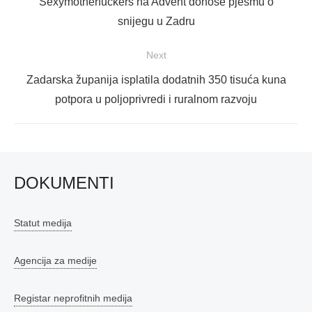
Previous
Sexymotherfuckers na Advent donose pjesmu o
post:
snijegu u Zadru
Next
Next
Zadarska županija isplatila dodatnih 350 tisuća kuna
post:
potpora u poljoprivredi i ruralnom razvoju
DOKUMENTI
Statut medija
Agencija za medije
Registar neprofitnih medija