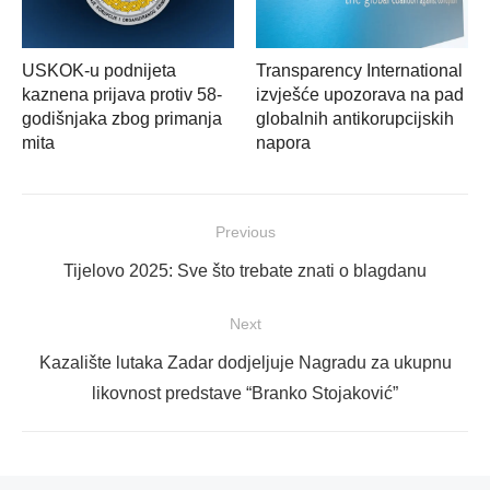
USKOK-u podnijeta
Transparency International
kaznena prijava protiv 58-
izvješće upozorava na pad
godišnjaka zbog primanja
globalnih antikorupcijskih
mita
napora
Navigacija
Previous
objava
Previous
Tijelovo 2025: Sve što trebate znati o blagdanu
post:
Next
Next
Kazalište lutaka Zadar dodjeljuje Nagradu za ukupnu
post:
likovnost predstave “Branko Stojaković”