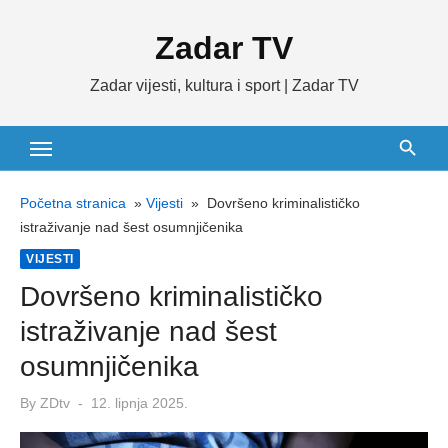
Skip
Zadar TV
to
content
Zadar vijesti, kultura i sport | Zadar TV
Početna stranica
»
Vijesti
»
Dovršeno kriminalističko
istraživanje nad šest osumnjičenika
VIJESTI
Dovršeno kriminalističko
istraživanje nad šest
osumnjičenika
Posted
By
ZDtv
12. lipnja 2025.
on