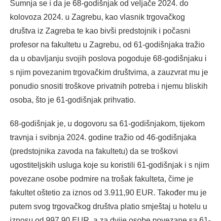
Sumnja se i da je 68-godišnjak od veljače 2024. do
kolovoza 2024. u Zagrebu, kao vlasnik trgovačkog
društva iz Zagreba te kao bivši predstojnik i počasni
profesor na fakultetu u Zagrebu, od 61-godišnjaka tražio
da u obavljanju svojih poslova pogoduje 68-godišnjaku i
s njim povezanim trgovačkim društvima, a zauzvrat mu je
ponudio snositi troškove privatnih potreba i njemu bliskih
osoba, što je 61-godišnjak prihvatio.
68-godišnjak je, u dogovoru sa 61-godišnjakom, tijekom
travnja i svibnja 2024. godine tražio od 46-godišnjaka
(predstojnika zavoda na fakultetu) da se troškovi
ugostiteljskih usluga koje su koristili 61-godišnjak i s njim
povezane osobe podmire na trošak fakulteta, čime je
fakultet oštetio za iznos od 3.911,90 EUR. Također mu je
putem svog trgovačkog društva platio smještaj u hotelu u
iznosu od 997,90 EUR, a za dvije osobe povezane sa 61-