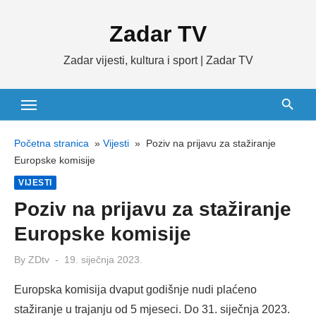
Skip
Zadar TV
to
content
Zadar vijesti, kultura i sport | Zadar TV
Početna stranica
»
Vijesti
»
Poziv na prijavu za stažiranje
Europske komisije
VIJESTI
Poziv na prijavu za stažiranje
Europske komisije
Posted
By
ZDtv
19. siječnja 2023.
on
Europska komisija dvaput godišnje nudi plaćeno
stažiranje u trajanju od 5 mjeseci. Do 31. siječnja 2023.