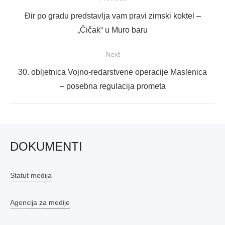
objava
Previous
Đir po gradu predstavlja vam pravi zimski koktel –
post:
„Čičak“ u Muro baru
Next
Next
30. obljetnica Vojno-redarstvene operacije Maslenica
post:
– posebna regulacija prometa
DOKUMENTI
Statut medija
Agencija za medije