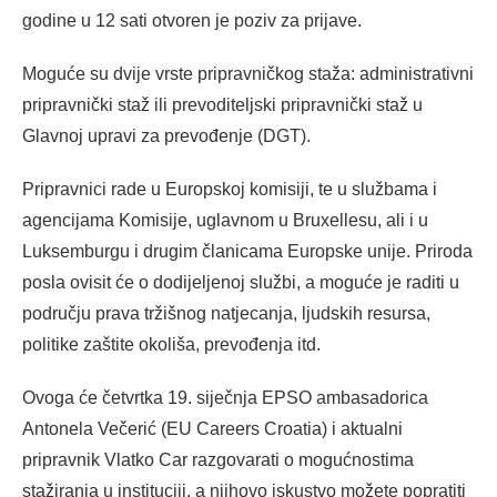
godine u 12 sati otvoren je poziv za prijave.
Moguće su dvije vrste pripravničkog staža: administrativni
pripravnički staž ili prevoditeljski pripravnički staž u
Glavnoj upravi za prevođenje (DGT).
Pripravnici rade u Europskoj komisiji, te u službama i
agencijama Komisije, uglavnom u Bruxellesu, ali i u
Luksemburgu i drugim članicama Europske unije. Priroda
posla ovisit će o dodijeljenoj službi, a moguće je raditi u
području prava tržišnog natjecanja, ljudskih resursa,
politike zaštite okoliša, prevođenja itd.
Ovoga će četvrtka 19. siječnja EPSO ambasadorica
Antonela Večerić (EU Careers Croatia) i aktualni
pripravnik Vlatko Car razgovarati o mogućnostima
stažiranja u instituciji, a njihovo iskustvo možete popratiti