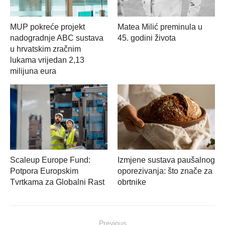
MUP pokreće projekt
Matea Milić preminula u
nadogradnje ABC sustava
45. godini života
u hrvatskim zračnim
lukama vrijedan 2,13
milijuna eura
Scaleup Europe Fund:
Izmjene sustava paušalnog
Potpora Europskim
oporezivanja: što znače za
Tvrtkama za Globalni Rast
obrtnike
Navigacija
Previous