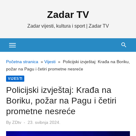
Skip
Zadar TV
to
content
Zadar vijesti, kultura i sport | Zadar TV
Početna stranica
»
Vijesti
»
Policijski izvještaj: Krađa na Boriku,
požar na Pagu i četiri prometne nesreće
VIJESTI
Policijski izvještaj: Krađa na
Boriku, požar na Pagu i četiri
prometne nesreće
Posted
By
ZDtv
23. svibnja 2024.
on