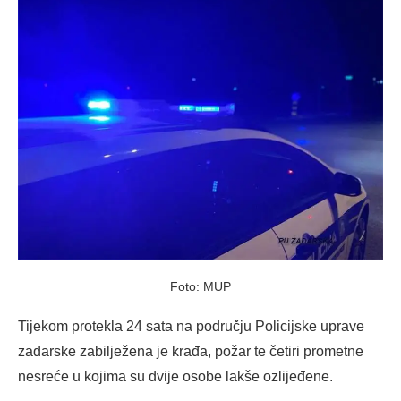
Foto: MUP
Tijekom protekla 24 sata na području Policijske uprave
zadarske zabilježena je krađa, požar te četiri prometne
nesreće u kojima su dvije osobe lakše ozlijeđene.