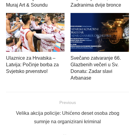
Muraj Art & Soundu
Zadranima dvije bronce
Ulaznice za Hrvatska –
Svečano zatvaranje 66.
Latvija: Počinje borba za
Glazbenih večeri u Sv.
Svjetsko prvenstvo!
Donatu: Zadar slavi
Arbanase
Navigacija
Previous
objava
Previous
Velika akcija policije: Uhićeno deset osoba zbog
post:
sumnje na organizirani kriminal