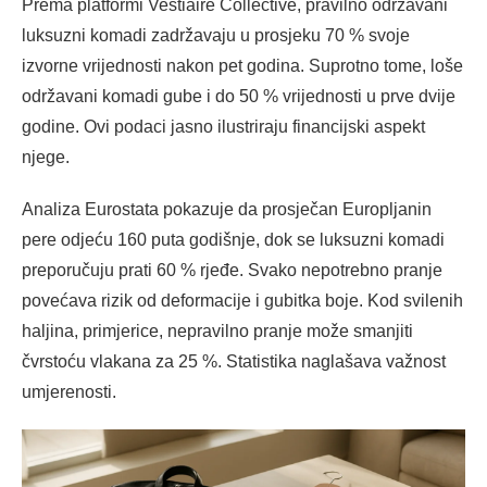
Prema platformi Vestiaire Collective, pravilno održavani
luksuzni komadi zadržavaju u prosjeku 70 % svoje
izvorne vrijednosti nakon pet godina. Suprotno tome, loše
održavani komadi gube i do 50 % vrijednosti u prve dvije
godine. Ovi podaci jasno ilustriraju financijski aspekt
njege.
Analiza Eurostata pokazuje da prosječan Europljanin
pere odjeću 160 puta godišnje, dok se luksuzni komadi
preporučuju prati 60 % rjeđe. Svako nepotrebno pranje
povećava rizik od deformacije i gubitka boje. Kod svilenih
haljina, primjerice, nepravilno pranje može smanjiti
čvrstoću vlakana za 25 %. Statistika naglašava važnost
umjerenosti.