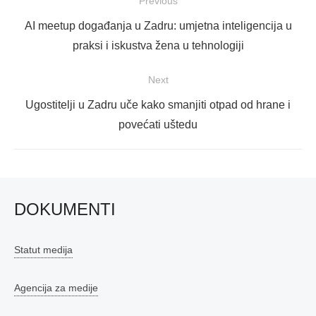
Navigacija
Previous
objava
Previous
AI meetup događanja u Zadru: umjetna inteligencija u
post:
praksi i iskustva žena u tehnologiji
Next
Next
Ugostitelji u Zadru uče kako smanjiti otpad od hrane i
post:
povećati uštedu
DOKUMENTI
Statut medija
Agencija za medije