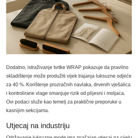
Dodatno, istraživanje tvrtke WRAP pokazuje da pravilno
skladištenje može produžiti vijek trajanja luksuzne odjeće
za 40 %. Korištenje prozračnih navlaka, drvenih vješalica
i kontrolirane vlage smanjuje rizik od plijesni i moljaca.
Ovi podaci služe kao temelj za praktične preporuke u
kasnijim sekcijama.
Utjecaj na industriju
Održavanje luksuzne mode ima značajan utjecaj na cijelu