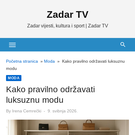
Skip
Zadar TV
to
content
Zadar vijesti, kultura i sport | Zadar TV
Početna stranica
»
Moda
»
Kako pravilno održavati luksuznu
modu
MODA
Kako pravilno održavati
luksuznu modu
Posted
By
Irena Cemrečki
9. svibnja 2026.
on