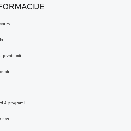
FORMACIJE
essum
kt
a prvatnosti
menti
kti & programi
a nas