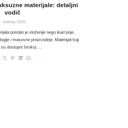
ksuzne materijale: detaljni
vodič
osted
. svibnja 2026.
on
ala postalo je složenije nego ikad prije,
ogije i masovne proizvodnje. Materijali koji
s su dostupni širokoj …