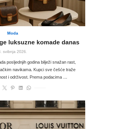
Moda
age luksuzne komade danas
osted
. svibnja 2026.
on
a posljednjih godina bilježi snažan rast,
ačkim navikama. Kupci sve češće traže
čnost i održivost. Prema podacima …