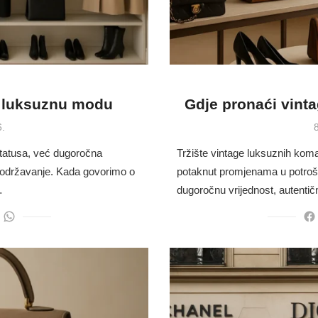
i luksuznu modu
Gdje pronaći vint
P
6.
8
statusa, već dugoročna
Tržište vintage luksuznih komad
no održavanje. Kada govorimo o
potaknut promjenama u potroš
…
dugoročnu vrijednost, autenti