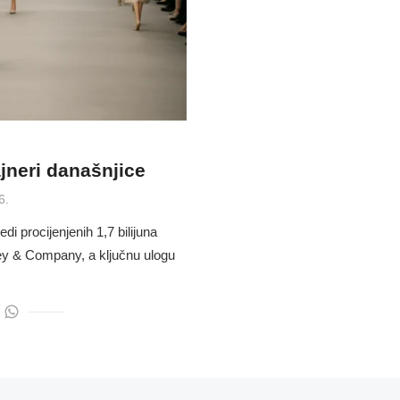
ajneri današnjice
6.
di procijenjenih 1,7 bilijuna
y & Company, a ključnu ulogu