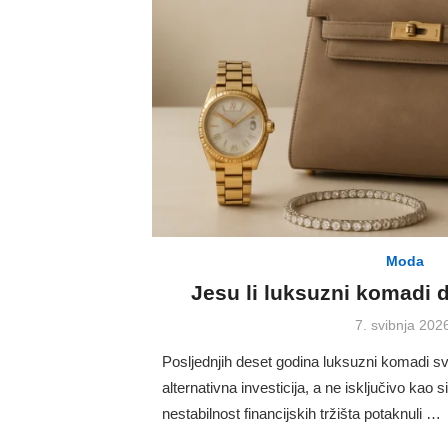
Moda
Jesu li luksuzni komadi d
Posted
7. svibnja 202
on
Posljednjih deset godina luksuzni komadi s
alternativna investicija, a ne isključivo kao s
nestabilnost financijskih tržišta potaknuli …