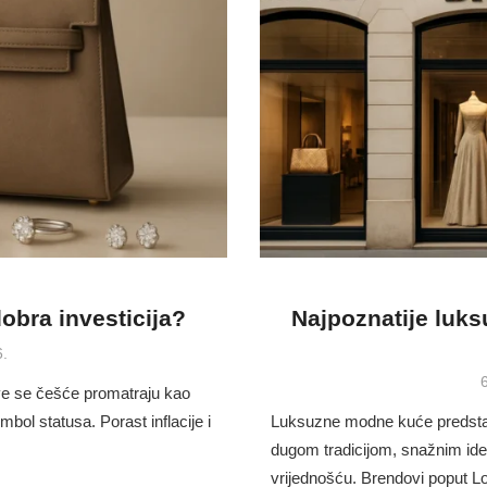
obra investicija?
Najpoznatije luk
6.
P
6
ve se češće promatraju kao
imbol statusa. Porast inflacije i
Luksuzne modne kuće predstavl
dugom tradicijom, snažnim ide
vrijednošću. Brendovi poput L