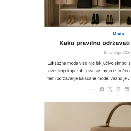
Moda
Kako pravilno održavat
Posted
9. svibnja 202
on
Luksuzna moda više nije isključivo simbol 
investicija koja zahtijeva sustavno i struč
temi održavanje luksuzne mode, važno je 