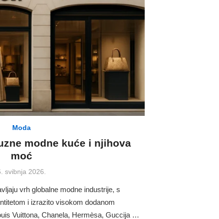
Moda
suzne modne kuće i njihova
moć
osted
. svibnja 2026.
on
jaju vrh globalne modne industrije, s
ntitetom i izrazito visokom dodanom
ouis Vuittona, Chanela, Hermèsa, Guccija …