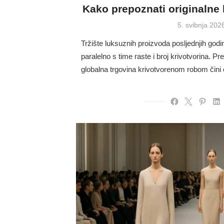
Kako prepoznati originalne
Posted
5. svibnja 202
on
Tržište luksuznih proizvoda posljednjih godina
paralelno s time raste i broj krivotvorina
globalna trgovina krivotvorenom robom čin