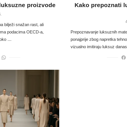
 luksuzne proizvode
Kako prepoznati lu
6.
P
4
 bilježi snažan rast, ali
. Prema podacima OECD-a,
Prepoznavanje luksuznih materij
i oko …
ponajprije zbog napretka tehnol
vizualno imitiraju luksuz dana