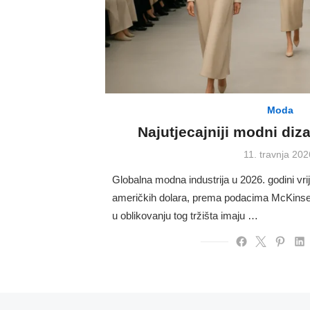
Moda
Najutjecajniji modni diz
Posted
11. travnja 202
on
Globalna modna industrija u 2026. godini vrije
američkih dolara, prema podacima McKinse
u oblikovanju tog tržišta imaju …