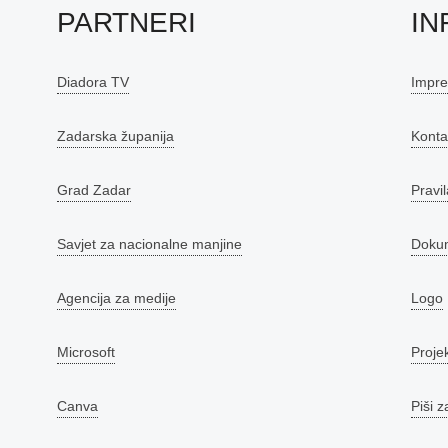
PARTNERI
IN
Diadora TV
Impr
Zadarska županija
Konta
Grad Zadar
Pravil
Savjet za nacionalne manjine
Doku
Agencija za medije
Logo
Microsoft
Proje
Canva
Piši z