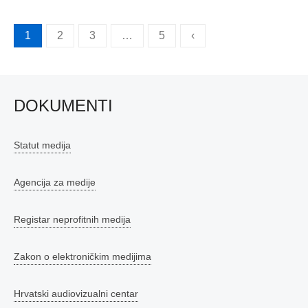
Brojevi
1
2
3
…
5
‹
stranica
objava
DOKUMENTI
Statut medija
Agencija za medije
Registar neprofitnih medija
Zakon o elektroničkim medijima
Hrvatski audiovizualni centar