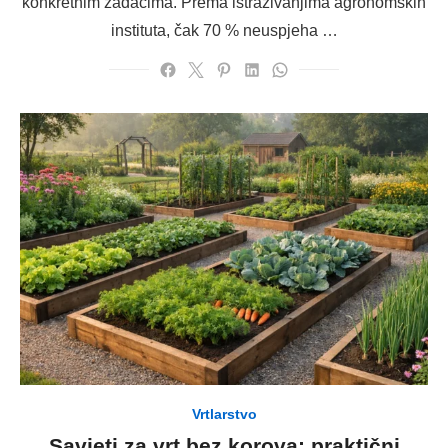
konkretnim zadacima. Prema istraživanjima agronomskih
instituta, čak 70 % neuspjeha …
Vrtlarstvo
Savjeti za vrt bez korova: praktični