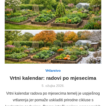
Vrtlarstvo
Vrtni kalendar: radovi po mjesecima
Posted
5. ožujka 2026.
on
Vrtni kalendar radova po mjesecima temelj je uspješnog
vrtlarenja jer pomaže uskladiti prirodne cikluse s