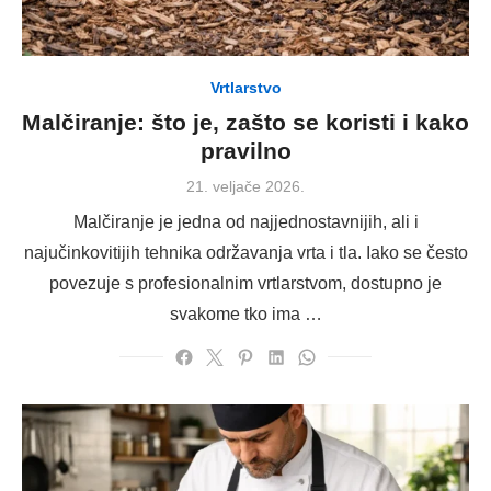
Vrtlarstvo
Malčiranje: što je, zašto se koristi i kako
pravilno
Posted
21. veljače 2026.
on
Malčiranje je jedna od najjednostavnijih, ali i
najučinkovitijih tehnika održavanja vrta i tla. Iako se često
povezuje s profesionalnim vrtlarstvom, dostupno je
svakome tko ima …