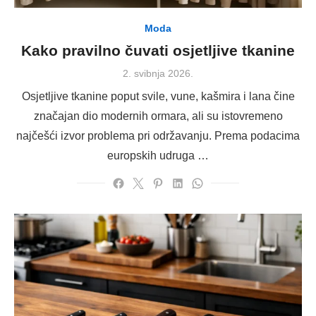
Moda
Kako pravilno čuvati osjetljive tkanine
Posted
2. svibnja 2026.
on
Osjetljive tkanine poput svile, vune, kašmira i lana čine
značajan dio modernih ormara, ali su istovremeno
najčešći izvor problema pri održavanju. Prema podacima
europskih udruga …