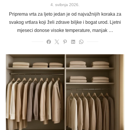
Posted
4. svibnja 2026.
on
Priprema vrta za ljeto jedan je od najvažnijih koraka za
svakog vrtlara koji želi zdrave biljke i bogat urod. Ljetni
mjeseci donose visoke temperature, manjak …