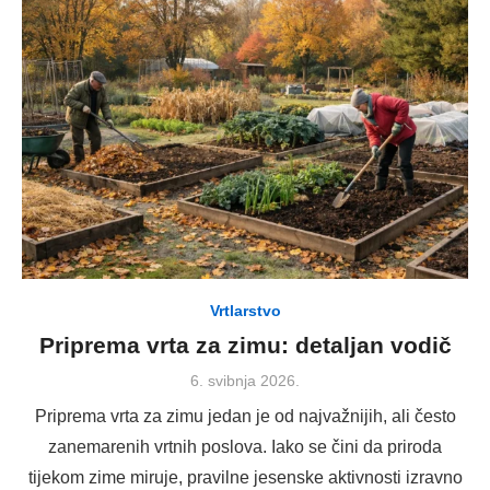
Vrtlarstvo
Priprema vrta za zimu: detaljan vodič
Posted
6. svibnja 2026.
on
Priprema vrta za zimu jedan je od najvažnijih, ali često
zanemarenih vrtnih poslova. Iako se čini da priroda
tijekom zime miruje, pravilne jesenske aktivnosti izravno