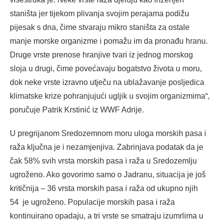
staništa jer tijekom plivanja svojim perajama podižu
pijesak s dna, čime stvaraju mikro staništa za ostale
manje morske organizme i pomažu im da pronađu hranu.
Druge vrste prenose hranjive tvari iz jednog morskog
sloja u drugi, čime povećavaju bogatstvo života u moru,
dok neke vrste izravno utječu na ublažavanje posljedica
klimatske krize pohranjujući ugljik u svojim organizmima“,
poručuje Patrik Krstinić iz WWF Adrije.
U pregrijanom Sredozemnom moru uloga morskih pasa i
raža ključna je i nezamjenjiva. Zabrinjava podatak da je
čak 58% svih vrsta morskih pasa i raža u Sredozemlju
ugroženo. Ako govorimo samo o Jadranu, situacija je još
kritičnija – 36 vrsta morskih pasa i raža od ukupno njih
54 je ugroženo. Populacije morskih pasa i raža
kontinuirano opadaju, a tri vrste se smatraju izumrlima u