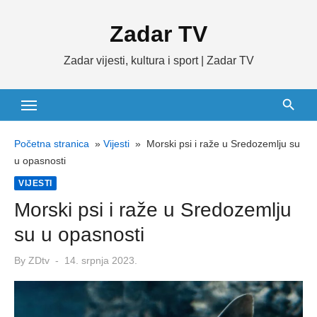
Skip
Zadar TV
to
content
Zadar vijesti, kultura i sport | Zadar TV
Početna stranica
»
Vijesti
»
Morski psi i raže u Sredozemlju su
u opasnosti
VIJESTI
Morski psi i raže u Sredozemlju
su u opasnosti
Posted
By
ZDtv
14. srpnja 2023.
on