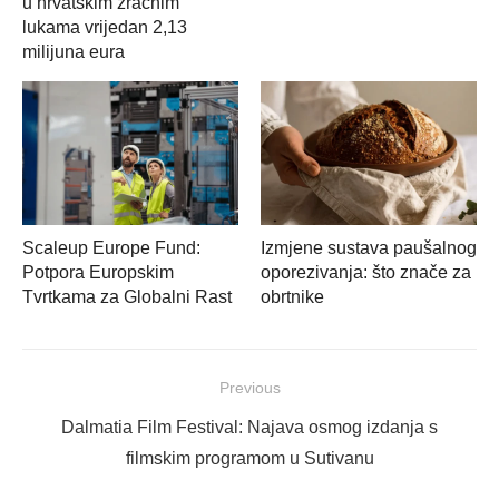
u hrvatskim zračnim
lukama vrijedan 2,13
milijuna eura
Scaleup Europe Fund:
Izmjene sustava paušalnog
Potpora Europskim
oporezivanja: što znače za
Tvrtkama za Globalni Rast
obrtnike
Navigacija
Previous
objava
Previous
Dalmatia Film Festival: Najava osmog izdanja s
post:
filmskim programom u Sutivanu