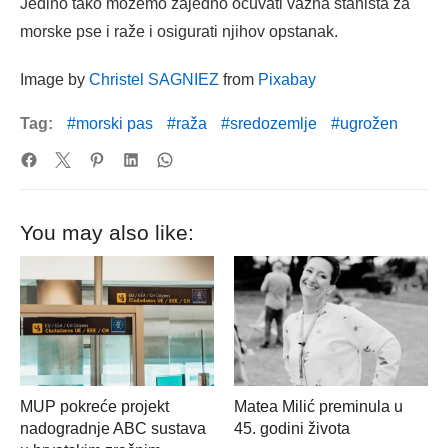
Jedino tako možemo zajedno očuvati važna staništa za
morske pse i raže i osigurati njihov opstanak.
Image by
Christel SAGNIEZ
from
Pixabay
Tag:
morski pas
raža
sredozemlje
ugrožen
You may also like:
MUP pokreće projekt
Matea Milić preminula u
nadogradnje ABC sustava
45. godini života