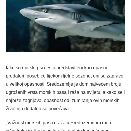
Iako su morski psi često predstavljeni kao opasni
predatori, posebice tijekom ljetne sezone, oni su zapravo
u velikoj opasnosti. Sredozemlje je dom najvećem broju
ugroženih vrsta morskih pasa i raža na svijetu, a kako se i
najbrže zagrijava, opasnost od izumiranja ovih morskih
životinja dodatno se povećava.
„Važnost morskih pasa i raža u Sredozemnom moru
višestruka je. Neke vrste raža djeluju kao inženjeri