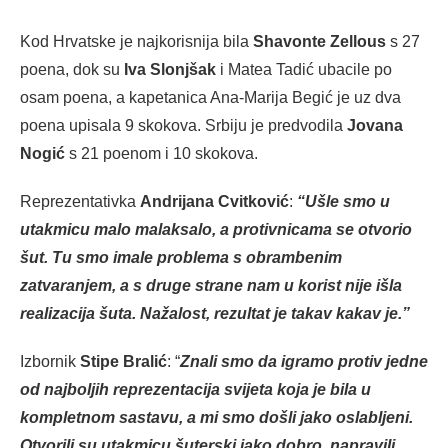
Kod Hrvatske je najkorisnija bila
Shavonte Zellous
s 27
poena, dok su
Iva Slonjšak
i Matea Tadić ubacile po
osam poena, a kapetanica Ana-Marija Begić je uz dva
poena upisala 9 skokova. Srbiju je predvodila
Jovana
Nogić
s 21 poenom i 10 skokova.
Reprezentativka
Andrijana Cvitković
:
“Ušle smo u
utakmicu malo malaksalo, a protivnicama se otvorio
šut. Tu smo imale problema s obrambenim
zatvaranjem, a s druge strane nam u korist nije išla
realizacija šuta. Nažalost, rezultat je takav kakav je.”
Izbornik
Stipe Bralić
: “
Znali smo da igramo protiv jedne
od najboljih reprezentacija svijeta koja je bila u
kompletnom sastavu, a mi smo došli jako oslabljeni.
Otvorili su utakmicu šuterski jako dobro, napravili