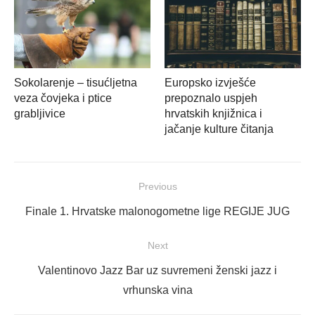
Sokolarenje – tisućljetna
Europsko izvješće
veza čovjeka i ptice
prepoznalo uspjeh
grabljivice
hrvatskih knjižnica i
jačanje kulture čitanja
Navigacija
Previous
objava
Previous
Finale 1. Hrvatske malonogometne lige REGIJE JUG
post:
Next
Next
Valentinovo Jazz Bar uz suvremeni ženski jazz i
post:
vrhunska vina