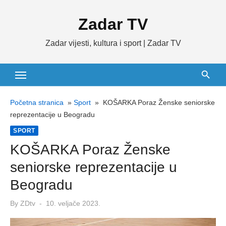
Skip
Zadar TV
to
content
Zadar vijesti, kultura i sport | Zadar TV
Početna stranica
»
Sport
»
KOŠARKA Poraz Ženske seniorske
reprezentacije u Beogradu
SPORT
KOŠARKA Poraz Ženske
seniorske reprezentacije u
Beogradu
Posted
By
ZDtv
10. veljače 2023.
on