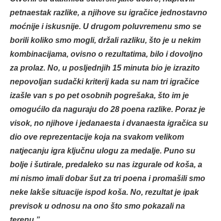
petnaestak razlike, a njihove su igračice jednostavno
moćnije i iskusnije. U drugom poluvremenu smo se
borili koliko smo mogli, držali razliku, što je u nekim
kombinacijama, ovisno o rezultatima, bilo i dovoljno
za prolaz. No, u posljednjih 15 minuta bio je izrazito
nepovoljan sudački kriterij kada su nam tri igračice
izašle van s po pet osobnih pogrešaka, što im je
omogućilo da naguraju do 28 poena razlike. Poraz je
visok, no njihove i jedanaesta i dvanaesta igračica su
dio ove reprezentacije koja na svakom velikom
natjecanju igra ključnu ulogu za medalje. Puno su
bolje i šutirale, predaleko su nas izgurale od koša, a
mi nismo imali dobar šut za tri poena i promašili smo
neke lakše situacije ispod koša. No, rezultat je ipak
previsok u odnosu na ono što smo pokazali na
terenu.”