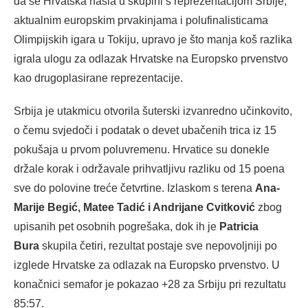
da se Hrvatska našla u skupini s reprezentacijom Srbije,
aktualnim europskim prvakinjama i polufinalisticama
Olimpijskih igara u Tokiju, upravo je što manja koš razlika
igrala ulogu za odlazak Hrvatske na Europsko prvenstvo
kao drugoplasirane reprezentacije.
Srbija je utakmicu otvorila šuterski izvanredno učinkovito,
o čemu svjedoči i podatak o devet ubačenih trica iz 15
pokušaja u prvom poluvremenu. Hrvatice su donekle
držale korak i održavale prihvatljivu razliku od 15 poena
sve do polovine treće četvrtine. Izlaskom s terena
Ana-
Marije Begić, Matee Tadić i Andrijane Cvitković
zbog
upisanih pet osobnih pogrešaka, dok ih je
Patricia
Bura
skupila četiri, rezultat postaje sve nepovoljniji po
izglede Hrvatske za odlazak na Europsko prvenstvo. U
konačnici semafor je pokazao +28 za Srbiju pri rezultatu
85:57.