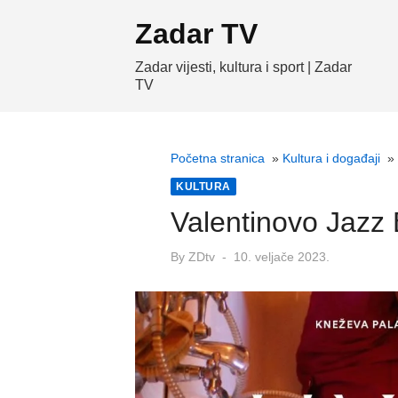
Skip
Zadar TV
to
content
Zadar vijesti, kultura i sport | Zadar
TV
Početna stranica
»
Kultura i događaji
»
KULTURA
Valentinovo Jazz 
Posted
By
ZDtv
10. veljače 2023.
on