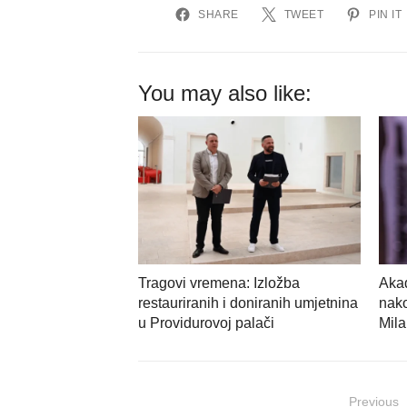
SHARE
TWEET
PIN IT
You may also like:
Tragovi vremena: Izložba
Akad
restauriranih i doniranih umjetnina
nak
u Providurovoj palači
Mila
Navigacija
Previous