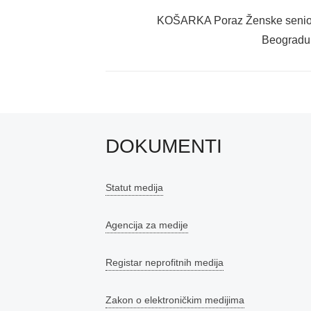
objava
Previous
KOŠARKA Poraz Ženske seniors
post:
Beogradu
DOKUMENTI
Statut medija
Agencija za medije
Registar neprofitnih medija
Zakon o elektroničkim medijima