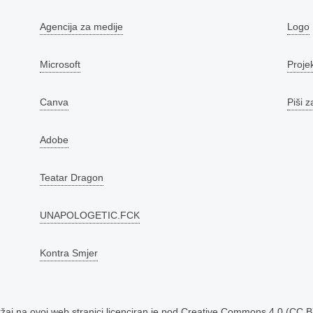
Agencija za medije
Logo
Microsoft
Proje
Canva
Piši z
Adobe
Teatar Dragon
UNAPOLOGETIC.FCK
Kontra Smjer
aj na ovoj web stranici licenciran je pod
Creative Commons 4.0 (CC B