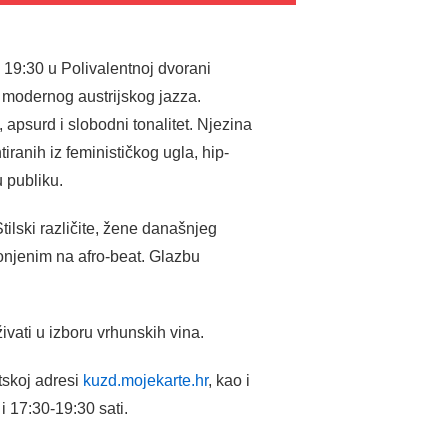
 19:30 u Polivalentnoj dvorani
a modernog austrijskog jazza.
psurd i slobodni tonalitet. Njezina
ranih iz feminističkog ugla, hip-
 publiku.
lski različite, žene današnjeg
lonjenim na afro-beat. Glazbu
vati u izboru vrhunskih vina.
tskoj adresi
kuzd.mojekarte.hr
, kao i
i 17:30-19:30 sati.