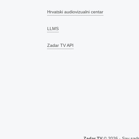
Hrvatski audiovizualni centar
LLMS
Zadar TV API
Zadar TV
© 2026 · Sav sadrž