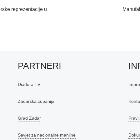
Next
ke reprezentacije u
Manufak
post:
PARTNERI
IN
Diadora TV
Impr
Zadarska županija
Konta
Grad Zadar
Pravil
Savjet za nacionalne manjine
Doku