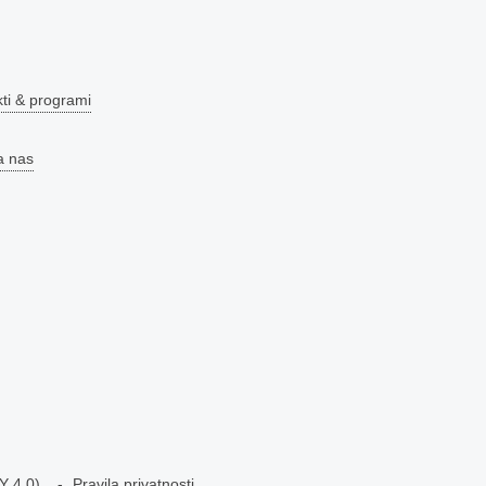
kti & programi
a nas
Y 4.0)
.
Pravila privatnosti