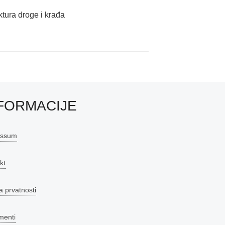
tura droge i krađa
FORMACIJE
essum
kt
a prvatnosti
menti