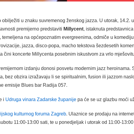
 obilježiti u znaku suvremenog ženskog jazza. U utorak, 14.2. u
avnosti premijerno predstaviti
Millycent
, istaknuta predstavnic
, temeljena na općepoznatim evergreenima, odmiče u komediju, a
ovizacije, jazza, disco-popa, macho tekstova šezdesetih komenti
 čini koncerte Millycenta posebnim iskustvom za vrlo mješovitu
emijernom izdanju donosi posvetu modernim jazz heroinama. Sti
, bez obzira izražavaju li se spiritualnim, fusion ili jazzom nas
ne emisije Blues bar Radija 057.
e i
Udruga vinara Zadarske županije
pa će se uz glazbu moći uži
rijskog kulturnog foruma Zagreb
. Ulaznice se prodaju na interne
ubotu 11:00-13:00 sati, te u ponedjeljak i utorak od 11:00-13:00 