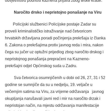
odvjetništvu podnosi kaznena prijava zbog teške krađe.
Naročito drsko i nepristojno ponašanje na Viru
Policijski službenici Policijske postaje Zadar su
proveli kriminalističko istraživanje nad četvoricom
hrvatskih državljana poradi počinjenja prekršaja iz članka
6. Zakona o prekršajima protiv javnog reda i mira, nakon
čega su jučer uz optužni prijedlog zbog naročito drskog i
nepristojnog ponašanja prepraćeni na Kazneno-
prekršajni odjel Općinskog suda u Zadru.
Sva četvorica osumnjičenih u dobi od 26, 27, 31 i 52
godine se sumnjiče da su u nedjelju, 19. veljače u
večernjim satima na Viru, za vrijeme održavanja javnog
okupljanja narušavali javni red i mir na naročito drzak i
nepristojan način, na mjestu održavanja manifestacije