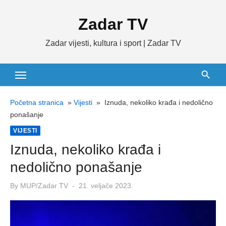
Skip
Zadar TV
to
content
Zadar vijesti, kultura i sport | Zadar TV
Početna stranica
»
Vijesti
»
Iznuda, nekoliko krađa i nedolično
ponašanje
VIJESTI
Iznuda, nekoliko krađa i
nedolično ponašanje
Posted
By
MUP/Zadar TV
21. veljače 2023.
on