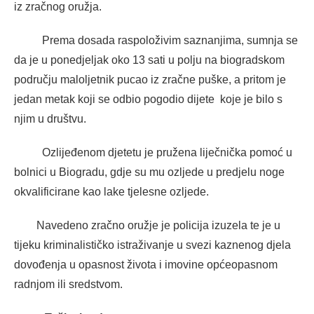
iz zračnog oružja.
Prema dosada raspoloživim saznanjima, sumnja se
da je u ponedjeljak oko 13 sati u polju na biogradskom
području maloljetnik pucao iz zračne puške, a pritom je
jedan metak koji se odbio pogodio dijete koje je bilo s
njim u društvu.
Ozlijeđenom djetetu je pružena liječnička pomoć u
bolnici u Biogradu, gdje su mu ozljede u predjelu noge
okvalificirane kao lake tjelesne ozljede.
Navedeno zračno oružje je policija izuzela te je u
tijeku kriminalističko istraživanje u svezi kaznenog djela
dovođenja u opasnost života i imovine općeopasnom
radnjom ili sredstvom.