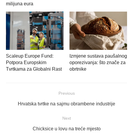
milijuna eura
Scaleup Europe Fund:
Izmjene sustava paušalnog
Potpora Europskim
oporezivanja: što znače za
Tvrtkama za Globalni Rast
obrtnike
Navigacija
Previous
objava
Previous
Hrvatska tvrtke na sajmu obrambene industrije
post:
Next
Next
Chicksice u lovu na treće mjesto