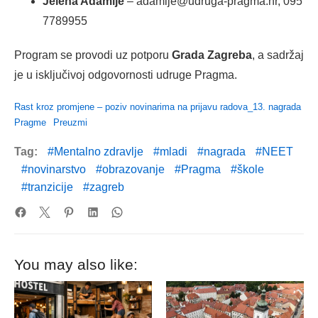
Jelena Adamlje
– adamlje@udruga-pragma.hr, 095
7789955
Program se provodi uz potporu
Grada Zagreba
, a sadržaj
je u isključivoj odgovornosti udruge Pragma.
Rast kroz promjene – poziv novinarima na prijavu radova_13. nagrada
Pragme
Preuzmi
Tag:
Mentalno zdravlje
mladi
nagrada
NEET
novinarstvo
obrazovanje
Pragma
škole
tranzicije
zagreb
You may also like: