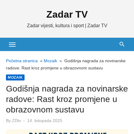
Skip
Zadar TV
to
content
Zadar vijesti, kultura i sport | Zadar TV
Početna stranica
»
Mozaik
»
Godišnja nagrada za novinarske
radove: Rast kroz promjene u obrazovnom sustavu
MOZAIK
Godišnja nagrada za novinarske
radove: Rast kroz promjene u
obrazovnom sustavu
Posted
By
ZDtv
14. listopada 2025.
on