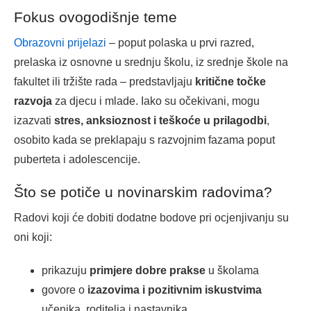
Fokus ovogodišnje teme
Obrazovni prijelazi
– poput polaska u prvi razred,
prelaska iz osnovne u srednju školu, iz srednje škole na
fakultet ili tržište rada – predstavljaju
kritične točke
razvoja
za djecu i mlade. Iako su očekivani, mogu
izazvati
stres, anksioznost i teškoće u prilagodbi
,
osobito kada se preklapaju s razvojnim fazama poput
puberteta i adolescencije.
Što se potiče u novinarskim radovima?
Radovi koji će dobiti dodatne bodove pri ocjenjivanju su
oni koji:
prikazuju
primjere dobre prakse
u školama
govore o
izazovima i pozitivnim iskustvima
učenika, roditelja i nastavnika