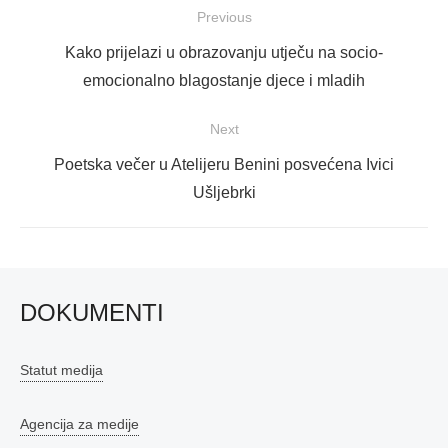
Navigacija
Previous
objava
Previous
Kako prijelazi u obrazovanju utječu na socio-
post:
emocionalno blagostanje djece i mladih
Next
Next
Poetska večer u Atelijeru Benini posvećena Ivici
post:
Ušljebrki
DOKUMENTI
Statut medija
Agencija za medije