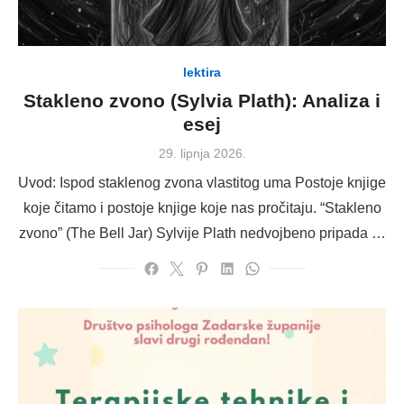
lektira
Stakleno zvono (Sylvia Plath): Analiza i
esej
Posted
29. lipnja 2026.
on
Uvod: Ispod staklenog zvona vlastitog uma Postoje knjige
koje čitamo i postoje knjige koje nas pročitaju. “Stakleno
zvono” (The Bell Jar) Sylvije Plath nedvojbeno pripada …