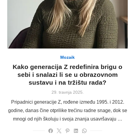
Mozaik
Kako generacija Z redefinira brigu o
sebi i snalazi li se u obrazovnom
sustavu i na tržištu rada?
Posted
29. travnja 2025.
on
Pripadnici generacije Z, rođene između 1995. i 2012.
godine, danas čine otprilike trećinu radne snage, dok se
mnogi od njih školuju i svoja znanja usavršavaju …