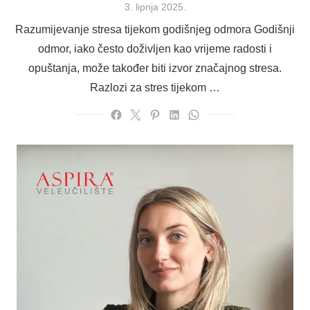
Posted
3. lipnja 2025.
on
Razumijevanje stresa tijekom godišnjeg odmora Godišnji
odmor, iako često doživljen kao vrijeme radosti i
opuštanja, može također biti izvor značajnog stresa.
Razlozi za stres tijekom …