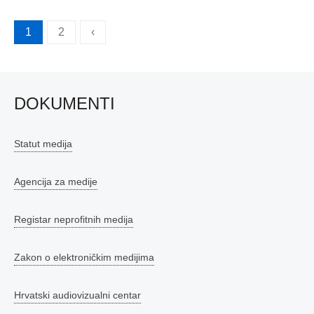
Brojevi
1
2
‹
stranica
objava
DOKUMENTI
Statut medija
Agencija za medije
Registar neprofitnih medija
Zakon o elektroničkim medijima
Hrvatski audiovizualni centar