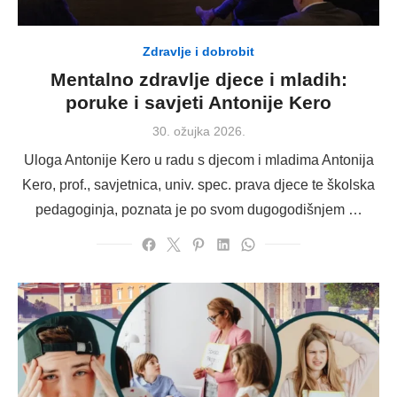
Zdravlje i dobrobit
Mentalno zdravlje djece i mladih:
poruke i savjeti Antonije Kero
Posted
30. ožujka 2026.
on
Uloga Antonije Kero u radu s djecom i mladima Antonija
Kero, prof., savjetnica, univ. spec. prava djece te školska
pedagoginja, poznata je po svom dugogodišnjem …