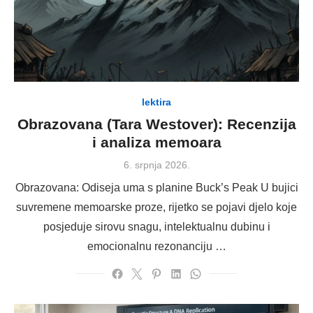
lektira
Obrazovana (Tara Westover): Recenzija
i analiza memoara
Posted
6. srpnja 2026.
on
Obrazovana: Odiseja uma s planine Buck’s Peak U bujici
suvremene memoarske proze, rijetko se pojavi djelo koje
posjeduje sirovu snagu, intelektualnu dubinu i
emocionalnu rezonanciju …