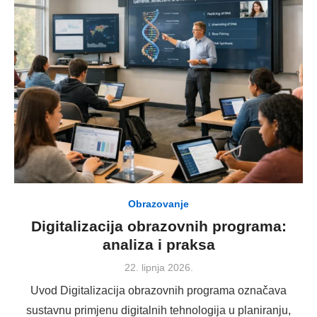
Obrazovanje
Digitalizacija obrazovnih programa:
analiza i praksa
Posted
22. lipnja 2026.
on
Uvod Digitalizacija obrazovnih programa označava
sustavnu primjenu digitalnih tehnologija u planiranju,