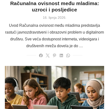
Računalna ovisnost među mladima:
uzroci i posljedice
Posted
16. lipnja 2026.
on
Uvod Računalna ovisnost među mladima predstavlja
rastući javnozdravstveni i obrazovni problem u digitalnom
društvu. Sve veća dostupnost interneta, videoigara i
društvenih mreža dovela je do …