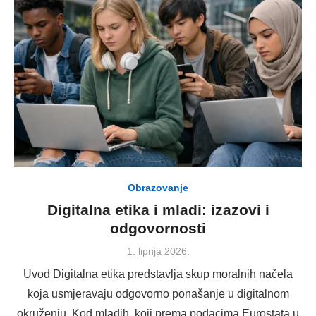
Obrazovanje
Digitalna etika i mladi: izazovi i
odgovornosti
Posted
1. lipnja 2026.
on
Uvod Digitalna etika predstavlja skup moralnih načela
koja usmjeravaju odgovorno ponašanje u digitalnom
okruženju. Kod mladih, koji prema podacima Eurostata u