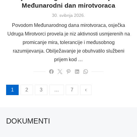
Međunarodni dan mirotvoraca
Posted
30. svibnja 2026.
on
Povodom Međunarodnog dana mirotvoraca, osječka
Udruga Mirotvorci provela je niz aktivnosti usmjerenih na
promicanje mira, tolerancije i međusobnog
razumijevanja. Obilježavanje je obuhvatilo službeni
prijem kod …
Brojevi
1
2
3
…
7
‹
stranica
objava
DOKUMENTI