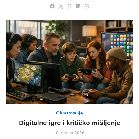
Obrazovanje
Digitalne igre i kritičko mišljenje
Posted
10. srpnja 2026.
on