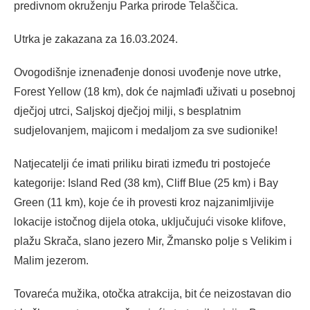
predivnom okruženju Parka prirode Telaščica.
Utrka je zakazana za 16.03.2024.
Ovogodišnje iznenađenje donosi uvođenje nove utrke,
Forest Yellow (18 km), dok će najmlađi uživati u posebnoj
dječjoj utrci, Saljskoj dječjoj milji, s besplatnim
sudjelovanjem, majicom i medaljom za sve sudionike!
Natjecatelji će imati priliku birati između tri postojeće
kategorije: Island Red (38 km), Cliff Blue (25 km) i Bay
Green (11 km), koje će ih provesti kroz najzanimljivije
lokacije istočnog dijela otoka, uključujući visoke klifove,
plažu Skrača, slano jezero Mir, Žmansko polje s Velikim i
Malim jezerom.
Tovareća mužika, otočka atrakcija, bit će neizostavan dio