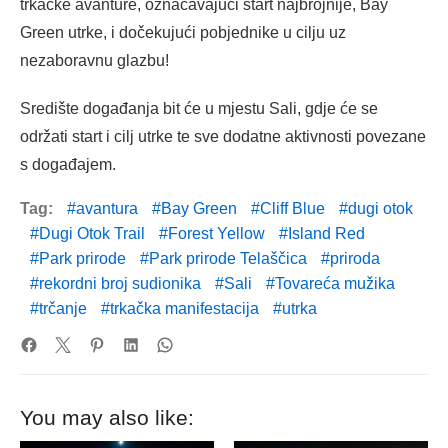
trkačke avanture, označavajući start najbrojnije, Bay
Green utrke, i dočekujući pobjednike u cilju uz
nezaboravnu glazbu!
Središte događanja bit će u mjestu Sali, gdje će se
održati start i cilj utrke te sve dodatne aktivnosti povezane
s događajem.
Tag:
avantura
Bay Green
Cliff Blue
dugi otok
Dugi Otok Trail
Forest Yellow
Island Red
Park prirode
Park prirode Telaščica
priroda
rekordni broj sudionika
Sali
Tovareća mužika
trčanje
trkačka manifestacija
utrka
You may also like: