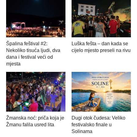
Špalina feštival #2:
Luška fešta – dan kada se
Nekoliko tisuća ljudi, dva
cijelo mjesto preseli na rivu
dana i festival veći od
mjesta
Žmanska noć: priča koja je
Dugi otok čudesa: Veliko
Žmanu falila usred lita
festivalsko finale u
Solinama