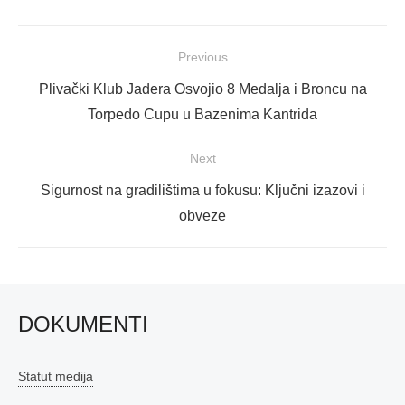
Navigacija
Previous
objava
Previous
Plivački Klub Jadera Osvojio 8 Medalja i Broncu na
post:
Torpedo Cupu u Bazenima Kantrida
Next
Next
Sigurnost na gradilištima u fokusu: Ključni izazovi i
post:
obveze
DOKUMENTI
Statut medija