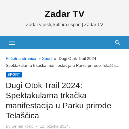
Skip
Zadar TV
to
content
Zadar vijesti, kultura i sport | Zadar TV
Početna stranica
»
Sport
»
Dugi Otok Trail 2024:
Spektakularna trkačka manifestacija u Parku prirode Telaščica
SPORT
Dugi Otok Trail 2024:
Spektakularna trkačka
manifestacija u Parku prirode
Telaščica
Posted
By
Senad Tokić
12. ožujka 2024.